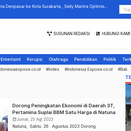
ta Denpasar ke Kota Surakarta , Selly Mantra Optimis
Direktur U
ogram
SUSUNAN REDAKSI
HUBUNGI KAMI
Entertaint
Korupsi
Olahraga
Pendidikan
Politik
Terk
donesiaexpose.co.id
#Index
#Indonesia Expose.co.id
#Bali
T
Dorong Peningkatan Ekonomi di Daerah 3T,
Pertamina Suplai BBM Satu Harga di Natuna
calendar_month
Jumat, 25 Agt 2023
Natuna, Sabtu 26 Agustus 2023 Dorong