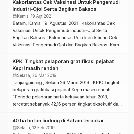
Kakorlantas Cek Vaksinasi Untuk Pengemudi
2.000 orang yang lolos tahap administrasi untuk
Industri-Ojol Serta Bagikan Baksos
mengikuti tes tulis […]
calendar_month
Kamis, 19 Agt 2021
Batam, Kamis 19 Agustus 2021 Kakorlantas Cek
Vaksinasi Untuk Pengemudi Industri-Ojol Serta
Bagikan Baksos Kakorlantas Polri Irjen Istiono Cek
Vaksinasi Pengemudi Ojol dan Bagikan Baksos, Kamis
(19/8/2021) Dok. Humas Polri Riau,
indonesiaexpose.co.id – Kepala Korp Lalu Lintas
KPK: Tingkat pelaporan gratifikasi pejabat
(Kakorlantas) Polri Irjen Istiono meninjau langsung
Kepri masih rendah
vaksinasi untuk para pengendara motor dan juga
calendar_month
Selasa, 26 Mar 2019
pengemudi ojek […]
Tanjungpinang , Selasa 26 Maret 2019 KPK: Tingkat
pelaporan gratifikasi pejabat Kepri masih rendah
“Periode pelaporan harta kekayaan tahun 2018,
tercatat sebanyak 42,16 persen tingkat eksekutif dan
13,5 persen tingkat legislatif” Kepri, INDEX –
Koordinator Wilayah Koordinasi dan Supervisi Bidang
40 ha hutan lindung di Batam terbakar
Pencegahan (Korsupgah) Komisi Pemberantasan
calendar_month
Selasa, 12 Feb 2019
Korupsi (KPK), Adlinsyah M. Nasution, menyatakan