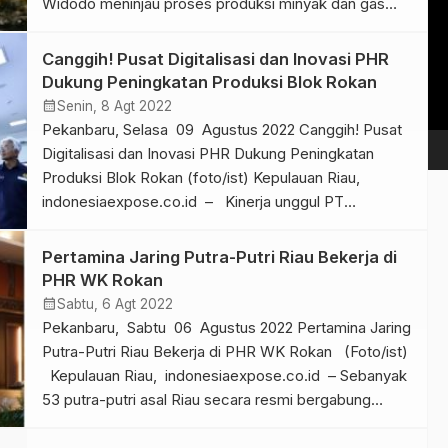
Widodo meninjau proses produksi minyak dan gas
Vi
bumi (migas) di Kawasan PT Pertamina Hulu Rokan
Pl
Dumai, Kota Dumai, pada Kamis, 5 Januari 2023. Foto:
Canggih! Pusat Digitalisasi dan Inovasi PHR
BPMI Setpres/Laily Rachev (Foto/ist) Kepala Negara
Dukung Peningkatan Produksi Blok Rokan
menilai bahwa Pertamina memiliki peran […]
calendar_month
Senin, 8 Agt 2022
Pekanbaru, Selasa 09 Agustus 2022 Canggih! Pusat
Digitalisasi dan Inovasi PHR Dukung Peningkatan
Produksi Blok Rokan (foto/ist) Kepulauan Riau,
indonesiaexpose.co.id – Kinerja unggul PT
Pertamina Hulu Rokan (PHR) dan keberhasilannya
menaikkan produksi Wilayah Kerja (WK) Rokan turut
Pertamina Jaring Putra-Putri Riau Bekerja di
didukung oleh penerapan teknologi digital dan
PHR WK Rokan
berbagai inovasi. PHR memiliki sebuah fasilitas pusat
calendar_month
Sabtu, 6 Agt 2022
kendali operasional dan big data […]
Pekanbaru, Sabtu 06 Agustus 2022 Pertamina Jaring
Putra-Putri Riau Bekerja di PHR WK Rokan (Foto/ist)
Kepulauan Riau, indonesiaexpose.co.id – Sebanyak
53 putra-putri asal Riau secara resmi bergabung
dengan PT Pertamina Hulu Rokan (PHR) Wilayah
Kerja (WK) Rokan. Mereka terpilih di antara lebih dari