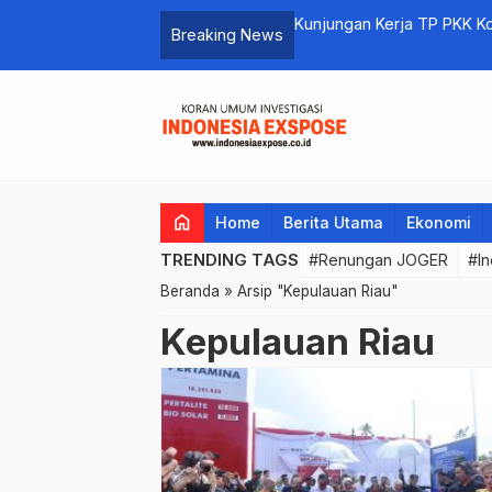
ng Badung di PKB
Kunjungan Kerja TP PKK Ko
Breaking News
Tingkatkan Sinergitas Pr
home
Home
Berita Utama
Ekonomi
TRENDING TAGS
#Renungan JOGER
#In
Beranda
»
Arsip "Kepulauan Riau"
Kepulauan Riau