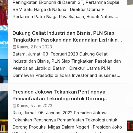
Peningkatan Ekonomi di Daerah 3T, Pertamina Suplai
BBM Satu Harga di Natuna Direktur Utama PT
Pertamina Patra Niaga Riva Siahaan, Bupati Natuna
Wan Siswandi, Kepala BPH Migas Erika Retnowati
meresmikan secara simbolis pengguntingan pita di
Dukung Geliat Industri dan Bisnis, PLN Siap
SPBU 16297033 Kecamatan Bunguran Utara,
Tingkatkan Pasokan dan Keandalan Listrik di
Kabupaten Natuna, Provinsi Kepulauan Riau, kamis
Batam
calendar_month
Kamis, 2 Feb 2023
(24/8).(Foto/ist) […]
Batam, Jumat 03 Februari 2023 Dukung Geliat
Industri dan Bisnis, PLN Siap Tingkatkan Pasokan dan
Keandalan Listrik di Batam Direktur Utama PLN
Darmawan Prasodjo di acara Investor and Bussines
Forum dalam rangka mendukung pemulihan ekonomi
di Kota Batam, Rabu (1/2/2023)lalu.(Foto/ist)
Presiden Jokowi Tekankan Pentingnya
Kepulauan Riau, indonesiaexpose.co.id – PT PLN
Pemanfaatan Teknologi untuk Dorong
(Persero) melalui anak usahanya, PLN Batam
Produksi Migas Dalam Negeri
calendar_month
Kamis, 5 Jan 2023
menggelar Investor […]
Riau, Jumat 06 Januari 2022 Presiden Jokowi
Tekankan Pentingnya Pemanfaatan Teknologi untuk
Dorong Produksi Migas Dalam Negeri Presiden Joko