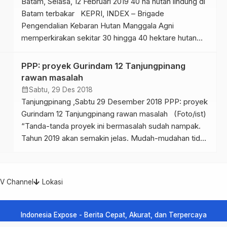
Batam, Selasa, 12 Februari 2019 40 ha hutan lindung di
tingkat kepatuhan […]
Batam terbakar KEPRI, INDEX – Brigade
Pengendalian Kebaran Hutan Manggala Agni
memperkirakan sekitar 30 hingga 40 hektare hutan
lindung Sei Harapan di Kota Batam, Kepulauan Riau,
terbakar dalam dua hari terakhir. “Berdasarkan
PPP: proyek Gurindam 12 Tanjungpinang
pantauan kami, hutan seluas 30 sampai 40 hektare
rawan masalah
sudah terbakar,” kata Kepala […]
calendar_month
Sabtu, 29 Des 2018
Tanjungpinang ,Sabtu 29 Desember 2018 PPP: proyek
Gurindam 12 Tanjungpinang rawan masalah (Foto/ist)
“Tanda-tanda proyek ini bermasalah sudah nampak.
Tahun 2019 akan semakin jelas. Mudah-mudahan tidak
ada tersangka dalam proyek ini” KEPRI, INDEX –
Proyek pembangunan Jalan Lingkar Gurindam 12
Tanjungpinang rawan menimbulkan masalah hukum,
TV Channel
Lokasi
kata Ketua Dewan Pimpinan Wilayah Partai Persatuan
Pembangunan Provinsi […]
Indonesia Expose - Berita Cepat, Akurat, dan Terpercaya
Indonesia Expose