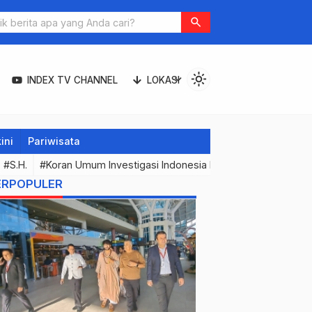
tama Angkasa Pura I Raih Penghargaan Anugerah Indonesia Maju
search
light_mode
expand_more
INDEX TV CHANNEL
LOKASI
ini
Pariwisata
#S.H.
#Koran Umum Investigasi Indonesia Expose & Media Onli
ERPOPULER