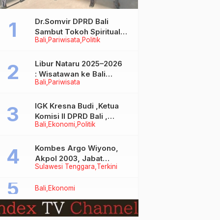
Dr.Somvir DPRD Bali
Sambut Tokoh Spiritual
Bali
Pariwisata
Politik
India Baba Bageshwar
Dham
Libur Nataru 2025–2026
: Wisatawan ke Bali
Bali
Pariwisata
Meningkat, Isu Penurunan
Kunjungan Tidak Benar
IGK Kresna Budi ,Ketua
Komisi II DPRD Bali ,
Bali
Ekonomi
Politik
Angkat Bicara Soal
Kelangkaan BBM
Bersubsidi Jenis Solar
Kombes Argo Wiyono,
Akpol 2003, Jabat
Sulawesi Tenggara
Terkini
Dirlantas Polda Sultra
Bali
Ekonomi