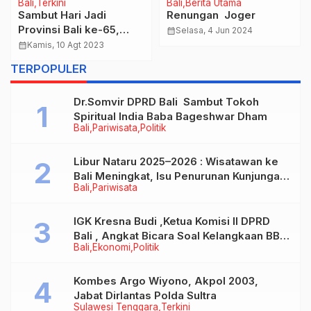
Bali
Terkini
Bali
Berita Utama
Sambut Hari Jadi
Renungan Joger
Provinsi Bali ke-65,
calendar_month
Selasa, 4 Jun 2024
Diskominfos
calendar_month
Kamis, 10 Agt 2023
Laksanakan Literasi
TERPOPULER
Digital
Dr.Somvir DPRD Bali Sambut Tokoh
Spiritual India Baba Bageshwar Dham
Bali
Pariwisata
Politik
Libur Nataru 2025–2026 : Wisatawan ke
Bali Meningkat, Isu Penurunan Kunjungan
Bali
Pariwisata
Tidak Benar
IGK Kresna Budi ,Ketua Komisi II DPRD
Bali , Angkat Bicara Soal Kelangkaan BBM
Bali
Ekonomi
Politik
Bersubsidi Jenis Solar
Kombes Argo Wiyono, Akpol 2003,
Jabat Dirlantas Polda Sultra
Sulawesi Tenggara
Terkini