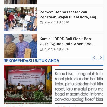
Pemkot Denpasar Siapkan
Penataan Wajah Pusat Kota, Gajah
Mada Jadi Salah Satu Kawasan
calendar_month
Selasa, 4 Agt 2026
Prioritas
Komisi I DPRD Bali Sidak Bea
Cukai Ngurah Rai : Aneh Bea
Cukai Tolak berikan List Data
calendar_month
Selasa, 4 Agt 2026
Barang Sitaan
REKOMENDASI UNTUK ANDA