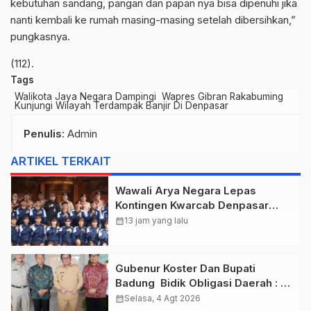
kebutuhan sandang, pangan dan papan nya bisa dipenuhi jika
nanti kembali ke rumah masing-masing setelah dibersihkan,”
pungkasnya.
(112).
Tags
Walikota Jaya Negara Dampingi Wapres Gibran Rakabuming
Kunjungi Wilayah Terdampak Banjir Di Denpasar
Penulis
: Admin
ARTIKEL TERKAIT
Wawali Arya Negara Lepas
Kontingen Kwarcab Denpasar
Menuju Jambore Nasional XII
calendar_month
13 jam yang lalu
Tahun 2026.
Gubenur Koster Dan Bupati
Badung Bidik Obligasi Daerah :
Gaspol Bangun Infrastruktur
calendar_month
Selasa, 4 Agt 2026