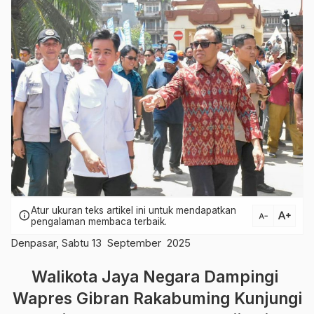
Atur ukuran teks artikel ini untuk mendapatkan
text_increase
info
text_decrease
pengalaman membaca terbaik.
Denpasar, Sabtu 13 September 2025
Walikota Jaya Negara Dampingi
Wapres Gibran Rakabuming Kunjungi