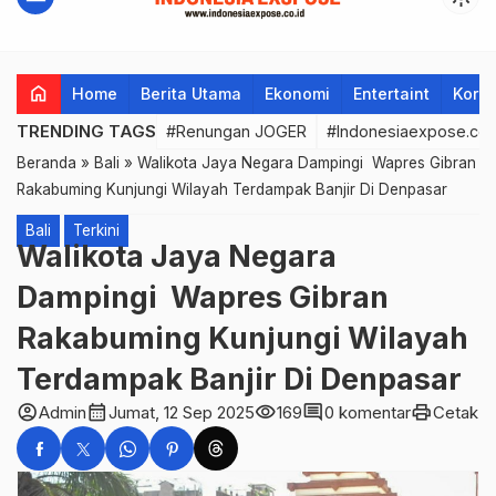
home
Home
Berita Utama
Ekonomi
Entertaint
Korup
TRENDING TAGS
#Renungan JOGER
#Indonesiaexpose.co.
Beranda
»
Bali
»
Walikota Jaya Negara Dampingi Wapres Gibran
Rakabuming Kunjungi Wilayah Terdampak Banjir Di Denpasar
Bali
Terkini
Walikota Jaya Negara
Dampingi Wapres Gibran
Rakabuming Kunjungi Wilayah
Terdampak Banjir Di Denpasar
account_circle
calendar_month
visibility
comment
print
Admin
Jumat, 12 Sep 2025
169
0 komentar
Cetak