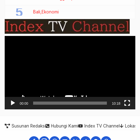
Bali
Ekonomi
Video
Player
00:00
10:18
Susunan Redaksi
Hubungi Kami
Index TV Channel
Lokasi