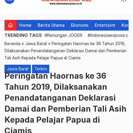
home
Home
Berita Utama
Ekonomi
Entertaint
Korup
TRENDING TAGS
#Renungan JOGER
#Indonesiaexpose.co.
Beranda
»
Jawa Barat
»
Peringatan Haornas ke 36 Tahun 2019,
Dilaksanakan Penandatanganan Deklarasi Damai dan Pemberian
Tali Asih Kepada Pelajar Papua di Ciamis
Jawa Barat
Terkini
Peringatan Haornas ke 36
Tahun 2019, Dilaksanakan
Penandatanganan Deklarasi
Damai dan Pemberian Tali Asih
Kepada Pelajar Papua di
Ciamis