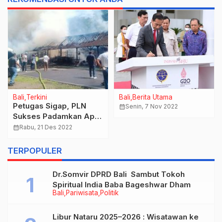
Bali
Terkini
Bali
Berita Utama
Petugas Sigap, PLN
calendar_month
Senin, 7 Nov 2022
Sukses Padamkan Api
di Bak Pengelolaan
calendar_month
Rabu, 21 Des 2022
Sampah
TERPOPULER
Dr.Somvir DPRD Bali Sambut Tokoh
Spiritual India Baba Bageshwar Dham
Bali
Pariwisata
Politik
Libur Nataru 2025–2026 : Wisatawan ke