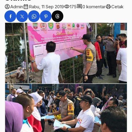
account_circle
calendar_month
visibility
comment
print
Admin
Rabu, 11 Sep 2019
175
0 komentar
Cetak