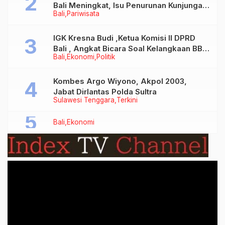
Bali Meningkat, Isu Penurunan Kunjungan
Bali
Pariwisata
Tidak Benar
IGK Kresna Budi ,Ketua Komisi II DPRD
Bali , Angkat Bicara Soal Kelangkaan BBM
Bali
Ekonomi
Politik
Bersubsidi Jenis Solar
Kombes Argo Wiyono, Akpol 2003,
Jabat Dirlantas Polda Sultra
Sulawesi Tenggara
Terkini
Bali
Ekonomi
Video
Player