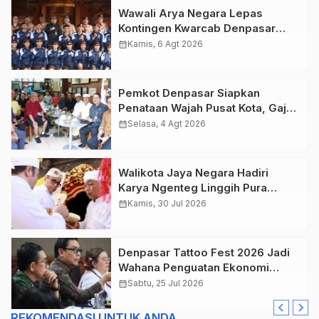
Wawali Arya Negara Lepas
Kontingen Kwarcab Denpasar
Menuju Jambore Nasional XII
calendar_month
Kamis, 6 Agt 2026
Tahun 2026.
Pemkot Denpasar Siapkan
Penataan Wajah Pusat Kota, Gajah
Mada Jadi Salah Satu Kawasan
calendar_month
Selasa, 4 Agt 2026
Prioritas
Walikota Jaya Negara Hadiri
Karya Ngenteg Linggih Pura
Gunung Sari Desa Adat Peraupan
calendar_month
Kamis, 30 Jul 2026
Denpasar Tattoo Fest 2026 Jadi
Wahana Penguatan Ekonomi
Kreatif Kota.
calendar_month
Sabtu, 25 Jul 2026
REKOMENDASI UNTUK ANDA