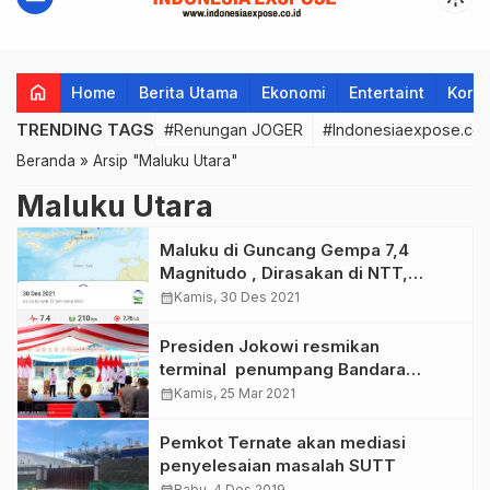
home
Home
Berita Utama
Ekonomi
Entertaint
Korup
TRENDING TAGS
#Renungan JOGER
#Indonesiaexpose.co.
Beranda
»
Arsip "Maluku Utara"
Maluku Utara
Maluku di Guncang Gempa 7,4
Magnitudo , Dirasakan di NTT,
Kalimantan dan Papua
calendar_month
Kamis, 30 Des 2021
Presiden Jokowi resmikan
terminal penumpang Bandara
Kuabang , Prov. Maluku Utara.
calendar_month
Kamis, 25 Mar 2021
Pemkot Ternate akan mediasi
penyelesaian masalah SUTT
Rabu, 4 Des 2019