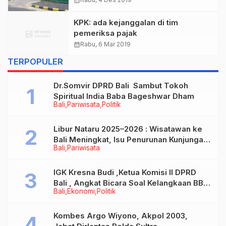
calendar_month
KPK: ada kejanggalan di tim
pemeriksa pajak
calendar_month
Rabu, 6 Mar 2019
TERPOPULER
Dr.Somvir DPRD Bali Sambut Tokoh
Spiritual India Baba Bageshwar Dham
Bali
Pariwisata
Politik
Libur Nataru 2025–2026 : Wisatawan ke
Bali Meningkat, Isu Penurunan Kunjungan
Bali
Pariwisata
Tidak Benar
IGK Kresna Budi ,Ketua Komisi II DPRD
Bali , Angkat Bicara Soal Kelangkaan BBM
Bali
Ekonomi
Politik
Bersubsidi Jenis Solar
Kombes Argo Wiyono, Akpol 2003,