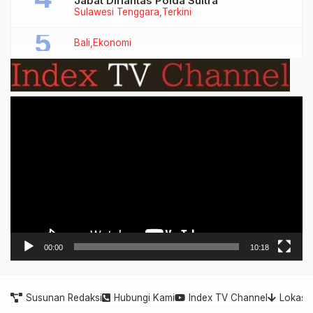
Jabat Dirlantas Polda Sultra
Sulawesi Tenggara
Terkini
Bali
Ekonomi
Video
Player
00:00
10:18
Susunan Redaksi
Hubungi Kami
Index TV Channel
Lokasi