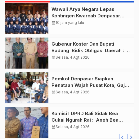
Wawali Arya Negara Lepas
Kontingen Kwarcab Denpasar
Menuju Jambore Nasional XII
calendar_month
10 jam yang lalu
Tahun 2026.
Gubenur Koster Dan Bupati
Badung Bidik Obligasi Daerah :
Gaspol Bangun Infrastruktur
calendar_month
Selasa, 4 Agt 2026
Pemkot Denpasar Siapkan
Penataan Wajah Pusat Kota, Gajah
Mada Jadi Salah Satu Kawasan
calendar_month
Selasa, 4 Agt 2026
Prioritas
Komisi I DPRD Bali Sidak Bea
Cukai Ngurah Rai : Aneh Bea
Cukai Tolak berikan List Data
calendar_month
Selasa, 4 Agt 2026
Barang Sitaan