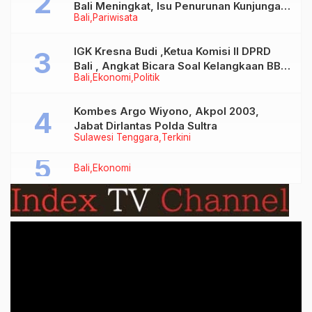
Bali Meningkat, Isu Penurunan Kunjungan
Bali
Pariwisata
Tidak Benar
IGK Kresna Budi ,Ketua Komisi II DPRD
Bali , Angkat Bicara Soal Kelangkaan BBM
Bali
Ekonomi
Politik
Bersubsidi Jenis Solar
Kombes Argo Wiyono, Akpol 2003,
Jabat Dirlantas Polda Sultra
Sulawesi Tenggara
Terkini
Bali
Ekonomi
Video
Player