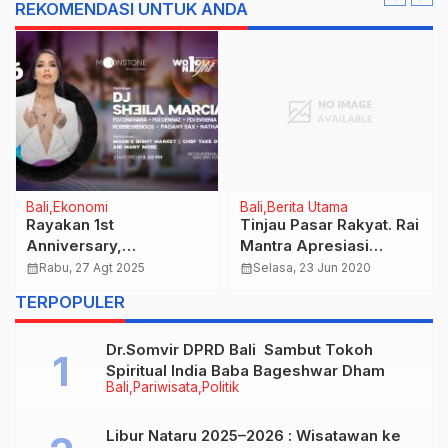
REKOMENDASI UNTUK ANDA
Bali
Ekonomi
Bali
Berita Utama
Rayakan 1st
Tinjau Pasar Rakyat. Rai
Anniversary,
Mantra Apresiasi
Moonstone Beach
Penerapan Protokol
calendar_month
Rabu, 27 Agt 2025
calendar_month
Selasa, 23 Jun 2020
Lounge Suguhkan
Kesahatan Dengan
TERPOPULER
Wonderful Night
Pemasangan Pembatas
Plastik di Pasar Kertha
Dr.Somvir DPRD Bali Sambut Tokoh
Waringin Sari.
Spiritual India Baba Bageshwar Dham
Bali
Pariwisata
Politik
Libur Nataru 2025–2026 : Wisatawan ke