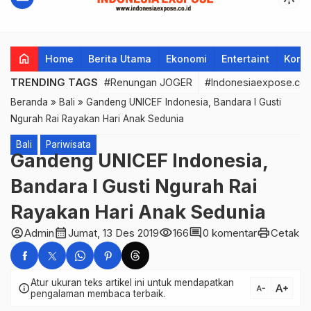
home
Home
Berita Utama
Ekonomi
Entertaint
Korup
TRENDING TAGS
#Renungan JOGER
#Indonesiaexpose.co.
Beranda
»
Bali
»
Gandeng UNICEF Indonesia, Bandara I Gusti
Ngurah Rai Rayakan Hari Anak Sedunia
Bali
Pariwisata
Gandeng UNICEF Indonesia,
Bandara I Gusti Ngurah Rai
Rayakan Hari Anak Sedunia
account_circle
calendar_month
visibility
comment
print
Admin
Jumat, 13 Des 2019
166
0 komentar
Cetak
Atur ukuran teks artikel ini untuk mendapatkan
text_increase
info
text_decrease
pengalaman membaca terbaik.