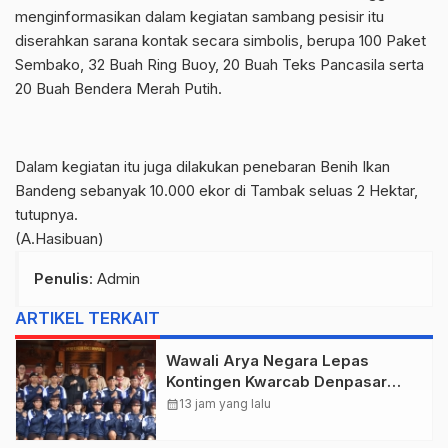
menginformasikan dalam kegiatan sambang pesisir itu
diserahkan sarana kontak secara simbolis, berupa 100 Paket
Sembako, 32 Buah Ring Buoy, 20 Buah Teks Pancasila serta
20 Buah Bendera Merah Putih.
Dalam kegiatan itu juga dilakukan penebaran Benih Ikan
Bandeng sebanyak 10.000 ekor di Tambak seluas 2 Hektar,
tutupnya.
(A.Hasibuan)
Penulis
: Admin
ARTIKEL TERKAIT
Wawali Arya Negara Lepas
Kontingen Kwarcab Denpasar
Menuju Jambore Nasional XII
calendar_month
13 jam yang lalu
Tahun 2026.