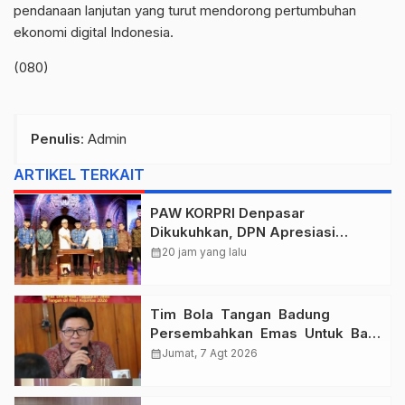
pendanaan lanjutan yang turut mendorong pertumbuhan
ekonomi digital Indonesia.
(080)
Penulis
: Admin
ARTIKEL TERKAIT
PAW KORPRI Denpasar
Dikukuhkan, DPN Apresiasi
“Sembagi Arutala” untuk Lindungi
calendar_month
20 jam yang lalu
Pekerja Rentan
Tim Bola Tangan Badung
Persembahkan Emas Untuk Bali
, Taklukkan Jawa Tengah Di
calendar_month
Jumat, 7 Agt 2026
Final Kejurnas 2026