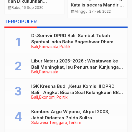
dan Dikukuhkan
Katalis secara Mandiri,
Sebagai Ketua Umum
calendar_month
Rabu, 16 Sep 2020
Pertamina Tingkatkan
calendar_month
Minggu, 27 Feb 2022
PBVSI Jabar Masa
Produksi Produk Migas
Bakti 2019-2023
TERPOPULER
Bernilai Tinggi
Dr.Somvir DPRD Bali Sambut Tokoh
Spiritual India Baba Bageshwar Dham
Bali
Pariwisata
Politik
Libur Nataru 2025–2026 : Wisatawan ke
Bali Meningkat, Isu Penurunan Kunjungan
Bali
Pariwisata
Tidak Benar
IGK Kresna Budi ,Ketua Komisi II DPRD
Bali , Angkat Bicara Soal Kelangkaan BBM
Bali
Ekonomi
Politik
Bersubsidi Jenis Solar
Kombes Argo Wiyono, Akpol 2003,
Jabat Dirlantas Polda Sultra
Sulawesi Tenggara
Terkini