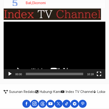
Bali
Ekonomi
Video
Player
00:00
10:18
Susunan Redaksi
Hubungi Kami
Index TV Channel
Lokasi