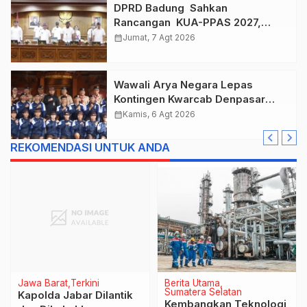
DPRD Badung Sahkan
Rancangan KUA-PPAS 2027,
Anggaran Tembus Lebih Dari
calendar_month
Jumat, 7 Agt 2026
Rp. 11 Triliun
Wawali Arya Negara Lepas
Kontingen Kwarcab Denpasar
Menuju Jambore Nasional XII
calendar_month
Kamis, 6 Agt 2026
Tahun 2026.
REKOMENDASI UNTUK ANDA
Jawa Barat
Terkini
Berita Utama
Sumatera Selatan
Kapolda Jabar Dilantik
Kembangkan Teknologi