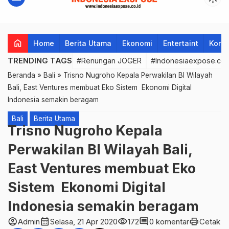
home
Home
Berita Utama
Ekonomi
Entertaint
Korup
TRENDING TAGS
#Renungan JOGER
#Indonesiaexpose.co.
Beranda
»
Bali
»
Trisno Nugroho Kepala Perwakilan BI Wilayah
Bali, East Ventures membuat Eko Sistem Ekonomi Digital
Indonesia semakin beragam
Bali
Berita Utama
Trisno Nugroho Kepala
Perwakilan BI Wilayah Bali,
East Ventures membuat Eko
Sistem Ekonomi Digital
Indonesia semakin beragam
account_circle
calendar_month
visibility
comment
print
Admin
Selasa, 21 Apr 2020
172
0 komentar
Cetak