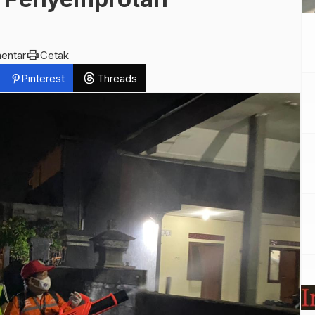
print
entar
Cetak
Pinterest
Threads