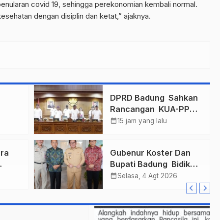
enularan covid 19, sehingga perekonomian kembali normal.
ehatan dengan disiplin dan ketat,” ajaknya.
n
DPRD Badung Sahkan
Rancangan KUA-PPAS
mas
2027, Anggaran
calendar_month
15 jam yang lalu
ukkan
Tembus Lebih Dari
Final
Rp. 11 Triliun
ra
Gubenur Koster Dan
Bupati Badung Bidik
r
Obligasi Daerah :
calendar_month
Selasa, 4 Agt 2026
Gaspol Bangun
n
Infrastruktur