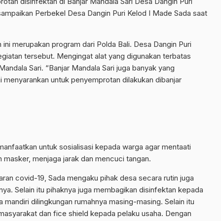
an disinfektan di Banjar Mandala Sari Desa Dangin Puri
disampaikan Perbekel Desa Dangin Puri Kelod I Made Sada saat
 ini merupakan program dari Polda Bali. Desa Dangin Puri
egiatan tersebut. Mengingat alat yang digunakan terbatas
Mandala Sari. “Banjar Mandala Sari juga banyak yang
i menyarankan untuk penyemprotan dilakukan dibanjar
anfaatkan untuk sosialisasi kepada warga agar mentaati
 masker, menjaga jarak dan mencuci tangan.
ran covid-19, Sada mengaku pihak desa secara rutin juga
ya. Selain itu pihaknya juga membagikan disinfektan kepada
mandiri dilingkungan rumahnya masing-masing. Selain itu
asyarakat dan fice shield kepada pelaku usaha. Dengan