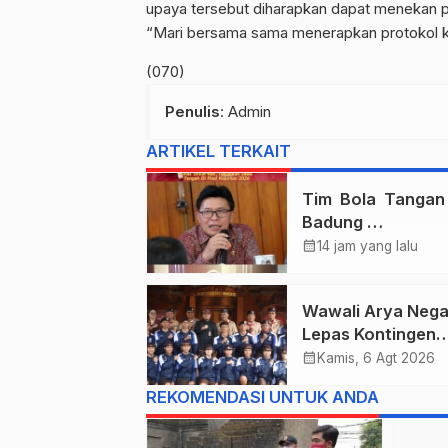
upaya tersebut diharapkan dapat menekan p
“Mari bersama sama menerapkan protokol kes
(070)
Penulis
: Admin
ARTIKEL TERKAIT
Tim Bola Tanga
Badung
Persembahkan E
calendar_month
14 jam yang lalu
Untuk Bali , Takl
Jawa Tengah Di 
Wawali Arya Nega
Kejurnas 2026
Lepas Kontingen
Kwarcab Denpasa
calendar_month
Kamis, 6 Agt 2026
Menuju Jambore
REKOMENDASI UNTUK ANDA
Nasional XII Tahu
2026.