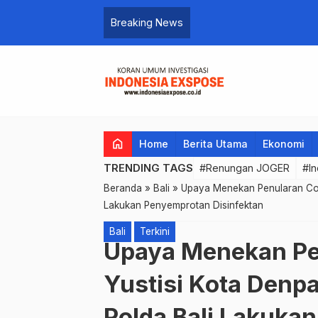
Breaking News
home
Home
Berita Utama
Ekonomi
TRENDING TAGS
#Renungan JOGER
#In
Beranda
»
Bali
»
Upaya Menekan Penularan Covi
Lakukan Penyemprotan Disinfektan
Bali
Terkini
Upaya Menekan Pen
Yustisi Kota Denp
Polda Bali Lakuka