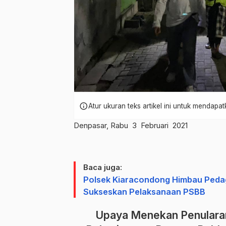
info
Atur ukuran teks artikel ini untuk mendap
Denpasar, Rabu 3 Februari 2021
Baca juga:
Polsek Kiaracondong Himbau Peda
Sukseskan Pelaksanaan PSBB
Upaya Menekan Penularan 