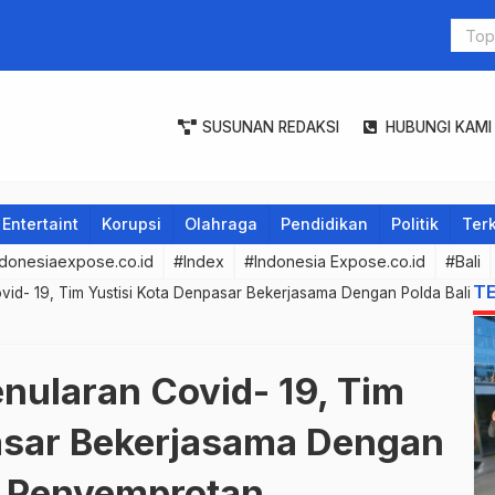
Sebanyak 
Persen.
SUSUNAN REDAKSI
HUBUNGI KAMI
Entertaint
Korupsi
Olahraga
Pendidikan
Politik
Terk
donesiaexpose.co.id
#Index
#Indonesia Expose.co.id
#Bali
T
d- 19, Tim Yustisi Kota Denpasar Bekerjasama Dengan Polda Bali
ularan Covid- 19, Tim
asar Bekerjasama Dengan
n Penyemprotan