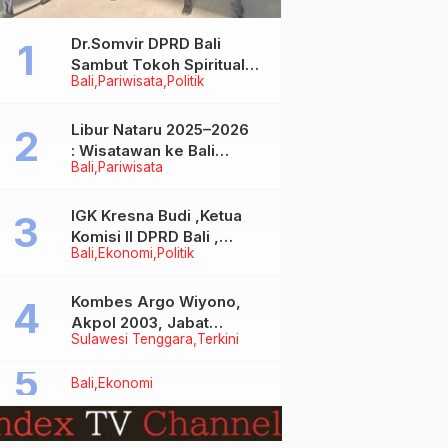
Dr.Somvir DPRD Bali
Sambut Tokoh Spiritual
Bali
Pariwisata
Politik
India Baba Bageshwar
Dham
Libur Nataru 2025–2026
: Wisatawan ke Bali
Bali
Pariwisata
Meningkat, Isu Penurunan
Kunjungan Tidak Benar
IGK Kresna Budi ,Ketua
Komisi II DPRD Bali ,
Bali
Ekonomi
Politik
Angkat Bicara Soal
Kelangkaan BBM
Bersubsidi Jenis Solar
Kombes Argo Wiyono,
Akpol 2003, Jabat
Sulawesi Tenggara
Terkini
Dirlantas Polda Sultra
Bali
Ekonomi