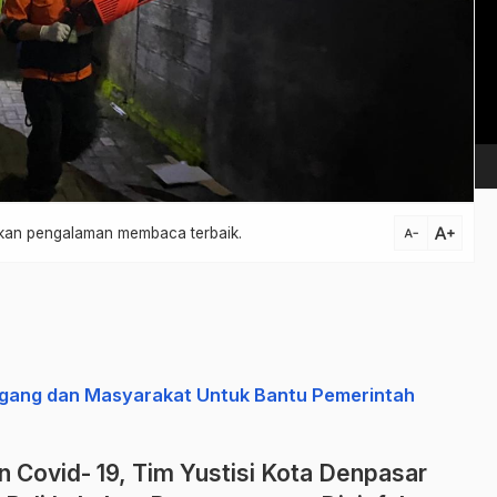
Vi
Pl
text_increase
atkan pengalaman membaca terbaik.
text_decrease
gang dan Masyarakat Untuk Bantu Pemerintah
Covid- 19, Tim Yustisi Kota Denpasar