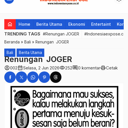
home
Home
Berita Utama
Ekonomi
Entertaint
Korup
TRENDING TAGS
#Renungan JOGER
#Indonesiaexpose.co.
Beranda
»
Bali
»
Renungan JOGER
Bali
Berita Utama
Renungan JOGER
account_circle
calendar_month
visibility
comment
print
002
Selasa, 2 Jun 2026
252
0 komentar
Cetak