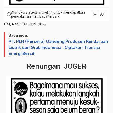
Atur ukuran teks artikel ini untuk mendapatkan
text_increase
info
text_decrease
pengalaman membaca terbaik.
Bali, Rabu 03 Juni 2026
Baca juga:
PT. PLN (Persero) Gandeng Produsen Kendaraan
Listrik dan Grab Indonesia , Ciptakan Transisi
Energi Bersih
Renungan JOGER