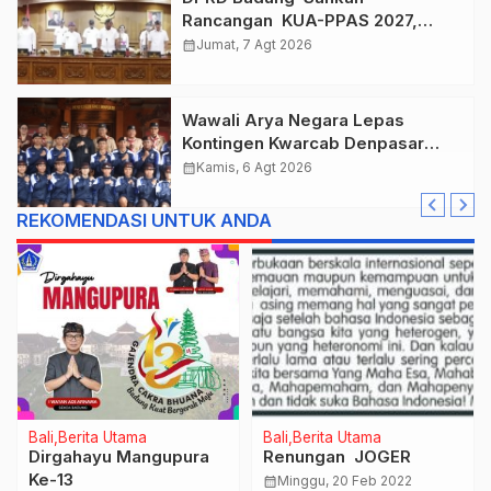
Rancangan KUA-PPAS 2027,
Anggaran Tembus Lebih Dari
calendar_month
Jumat, 7 Agt 2026
Rp. 11 Triliun
Wawali Arya Negara Lepas
Kontingen Kwarcab Denpasar
Menuju Jambore Nasional XII
calendar_month
Kamis, 6 Agt 2026
Tahun 2026.
REKOMENDASI UNTUK ANDA
Bali
Berita Utama
Bali
Berita Utama
Dirgahayu Mangupura
Renungan JOGER
Ke-13
calendar_month
Minggu, 20 Feb 2022