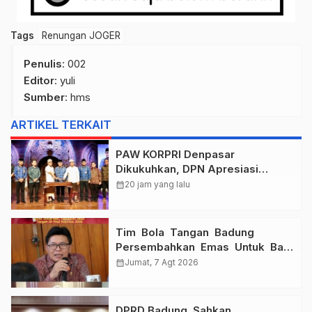
Tags
Renungan JOGER
Penulis
: 002
Editor
: yuli
Sumber
:
hms
ARTIKEL TERKAIT
PAW KORPRI Denpasar
Dikukuhkan, DPN Apresiasi
“Sembagi Arutala” untuk Lindungi
calendar_month
20 jam yang lalu
Pekerja Rentan
Tim Bola Tangan Badung
Persembahkan Emas Untuk Bali
, Taklukkan Jawa Tengah Di
calendar_month
Jumat, 7 Agt 2026
Final Kejurnas 2026
DPRD Badung Sahkan