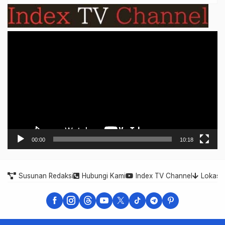
Video
Player
00:00
10:18
Susunan Redaksi
Hubungi Kami
Index TV Channel
Lokasi