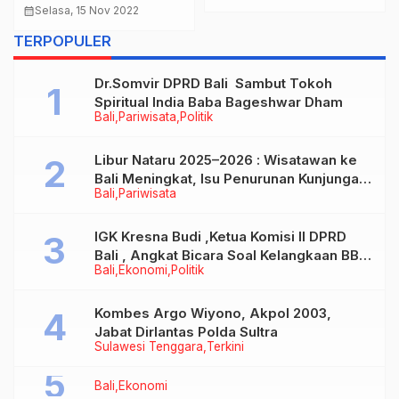
calendar_month
Selasa, 15 Nov 2022
TERPOPULER
Dr.Somvir DPRD Bali Sambut Tokoh
Spiritual India Baba Bageshwar Dham
Bali
Pariwisata
Politik
Libur Nataru 2025–2026 : Wisatawan ke
Bali Meningkat, Isu Penurunan Kunjungan
Bali
Pariwisata
Tidak Benar
IGK Kresna Budi ,Ketua Komisi II DPRD
Bali , Angkat Bicara Soal Kelangkaan BBM
Bali
Ekonomi
Politik
Bersubsidi Jenis Solar
Kombes Argo Wiyono, Akpol 2003,
Jabat Dirlantas Polda Sultra
Sulawesi Tenggara
Terkini
Bali
Ekonomi