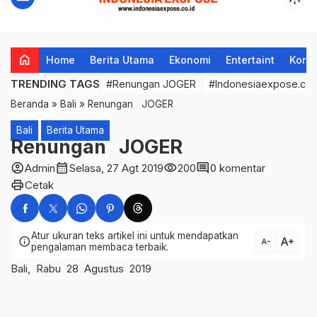
home
Home
Berita Utama
Ekonomi
Entertaint
Korup
TRENDING TAGS
#Renungan JOGER
#Indonesiaexpose.co.
Beranda
»
Bali
»
Renungan JOGER
Bali
Berita Utama
Renungan JOGER
account_circle
calendar_month
visibility
comment
Admin
Selasa, 27 Agt 2019
200
0 komentar
print
Cetak
Atur ukuran teks artikel ini untuk mendapatkan
text_increase
info
text_decrease
pengalaman membaca terbaik.
Bali, Rabu 28 Agustus 2019