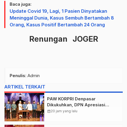
Baca juga:
Update Covid 19, Lagi, 1 Pasien Dinyatakan
Meninggal Dunia, Kasus Sembuh Bertambah 8
Orang, Kasus Positif Bertambah 24 Orang
Renungan JOGER
Penulis
: Admin
ARTIKEL TERKAIT
PAW KORPRI Denpasar
Dikukuhkan, DPN Apresiasi
“Sembagi Arutala” untuk Lindungi
calendar_month
20 jam yang lalu
Pekerja Rentan