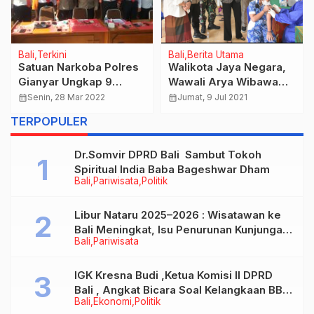
Bali
Terkini
Bali
Berita Utama
Satuan Narkoba Polres
Walikota Jaya Negara,
Gianyar Ungkap 9
Wawali Arya Wibawa
Pelaku Pengedar dan
Serta Forkompimda
calendar_month
Senin, 28 Mar 2022
calendar_month
Jumat, 9 Jul 2021
Pemakai Narkoba
Denpasar Tinjau
TERPOPULER
Pelaksanaan Vaksinasi
di SMP Dharma Wiweka
Dr.Somvir DPRD Bali Sambut Tokoh
Spiritual India Baba Bageshwar Dham
Bali
Pariwisata
Politik
Libur Nataru 2025–2026 : Wisatawan ke
Bali Meningkat, Isu Penurunan Kunjungan
Bali
Pariwisata
Tidak Benar
IGK Kresna Budi ,Ketua Komisi II DPRD
Bali , Angkat Bicara Soal Kelangkaan BBM
Bali
Ekonomi
Politik
Bersubsidi Jenis Solar