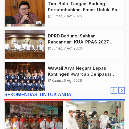
Tim Bola Tangan Badung
Persembahkan Emas Untuk Bali
, Taklukkan Jawa Tengah Di
calendar_month
Jumat, 7 Agt 2026
Final Kejurnas 2026
DPRD Badung Sahkan
Rancangan KUA-PPAS 2027,
Anggaran Tembus Lebih Dari
calendar_month
Jumat, 7 Agt 2026
Rp. 11 Triliun
Wawali Arya Negara Lepas
Kontingen Kwarcab Denpasar
Menuju Jambore Nasional XII
calendar_month
Kamis, 6 Agt 2026
Tahun 2026.
REKOMENDASI UNTUK ANDA