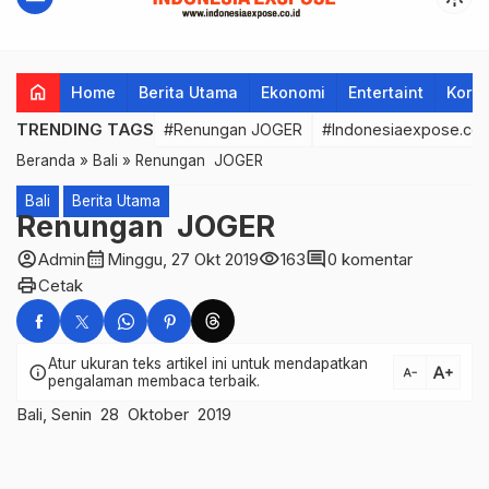
home
Home
Berita Utama
Ekonomi
Entertaint
Korup
TRENDING TAGS
#Renungan JOGER
#Indonesiaexpose.co.
Beranda
»
Bali
»
Renungan JOGER
Bali
Berita Utama
Renungan JOGER
account_circle
calendar_month
visibility
comment
Admin
Minggu, 27 Okt 2019
163
0 komentar
print
Cetak
Atur ukuran teks artikel ini untuk mendapatkan
text_increase
info
text_decrease
pengalaman membaca terbaik.
Bali, Senin 28 Oktober 2019