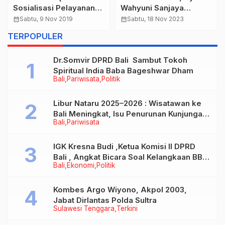
Sosialisasi Pelayanan
Wahyuni Sanjaya
Publik, Wujudkan Tata
Membuka Lomba Gong
calendar_month
Sabtu, 9 Nov 2019
calendar_month
Sabtu, 18 Nov 2023
Kelola Maksimal,
Kebyar Wanita
TERPOPULER
Dukung Percepatan
Reformasi Birokrasi
Dr.Somvir DPRD Bali Sambut Tokoh
Spiritual India Baba Bageshwar Dham
Bali
Pariwisata
Politik
Libur Nataru 2025–2026 : Wisatawan ke
Bali Meningkat, Isu Penurunan Kunjungan
Bali
Pariwisata
Tidak Benar
IGK Kresna Budi ,Ketua Komisi II DPRD
Bali , Angkat Bicara Soal Kelangkaan BBM
Bali
Ekonomi
Politik
Bersubsidi Jenis Solar
Kombes Argo Wiyono, Akpol 2003,
Jabat Dirlantas Polda Sultra
Sulawesi Tenggara
Terkini