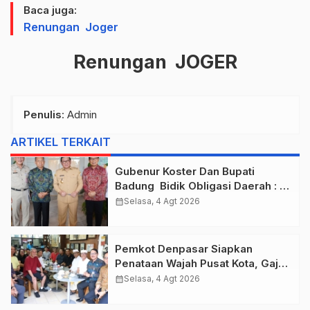
Baca juga:
Renungan Joger
Renungan JOGER
Penulis
: Admin
ARTIKEL TERKAIT
Gubenur Koster Dan Bupati
Badung Bidik Obligasi Daerah :
Gaspol Bangun Infrastruktur
calendar_month
Selasa, 4 Agt 2026
Pemkot Denpasar Siapkan
Penataan Wajah Pusat Kota, Gajah
Mada Jadi Salah Satu Kawasan
calendar_month
Selasa, 4 Agt 2026
Prioritas