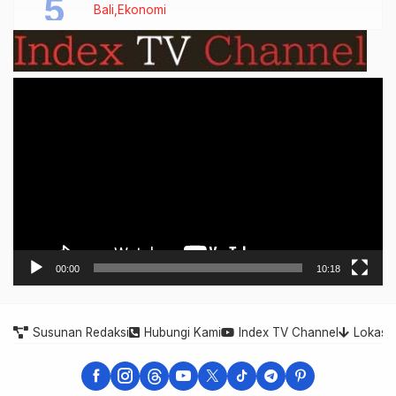
Bali
Ekonomi
Video
Player
00:00
10:18
Susunan Redaksi
Hubungi Kami
Index TV Channel
Lokasi