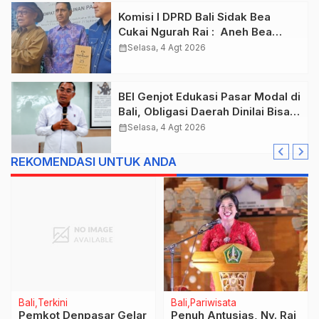
Komisi I DPRD Bali Sidak Bea
Cukai Ngurah Rai : Aneh Bea
Cukai Tolak berikan List Data
calendar_month
Selasa, 4 Agt 2026
Barang Sitaan
BEI Genjot Edukasi Pasar Modal di
Bali, Obligasi Daerah Dinilai Bisa
Jadi Mesin Percepatan
calendar_month
Selasa, 4 Agt 2026
Pembangunan
REKOMENDASI UNTUK ANDA
Bali
Terkini
Bali
Pariwisata
Pemkot Denpasar Gelar
Penuh Antusias, Ny. Rai