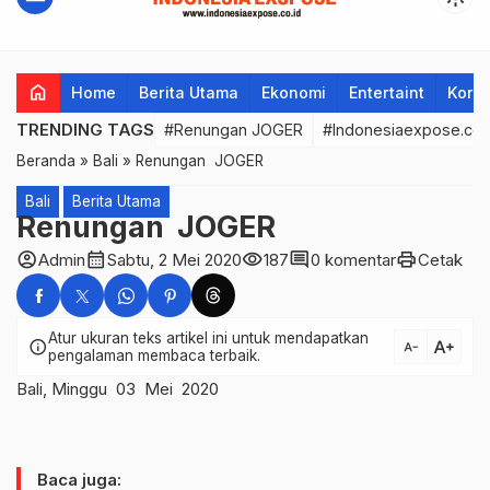
home
Home
Berita Utama
Ekonomi
Entertaint
Korup
TRENDING TAGS
#Renungan JOGER
#Indonesiaexpose.co.
Beranda
»
Bali
»
Renungan JOGER
Bali
Berita Utama
Renungan JOGER
account_circle
calendar_month
visibility
comment
print
Admin
Sabtu, 2 Mei 2020
187
0 komentar
Cetak
Atur ukuran teks artikel ini untuk mendapatkan
text_increase
info
text_decrease
pengalaman membaca terbaik.
Bali, Minggu 03 Mei 2020
Baca juga: