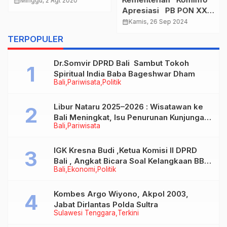
calendar_month
Minggu, 2 Agt 2020
Apresiasi PB PON XXI
Wilayah Sumut
calendar_month
Kamis, 26 Sep 2024
TERPOPULER
Dr.Somvir DPRD Bali Sambut Tokoh
Spiritual India Baba Bageshwar Dham
Bali
Pariwisata
Politik
Libur Nataru 2025–2026 : Wisatawan ke
Bali Meningkat, Isu Penurunan Kunjungan
Bali
Pariwisata
Tidak Benar
IGK Kresna Budi ,Ketua Komisi II DPRD
Bali , Angkat Bicara Soal Kelangkaan BBM
Bali
Ekonomi
Politik
Bersubsidi Jenis Solar
Kombes Argo Wiyono, Akpol 2003,
Jabat Dirlantas Polda Sultra
Sulawesi Tenggara
Terkini