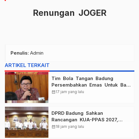
Renungan JOGER
Penulis
: Admin
ARTIKEL TERKAIT
Tim Bola Tangan Badung
Persembahkan Emas Untuk Bali
, Taklukkan Jawa Tengah Di
calendar_month
17 jam yang lalu
Final Kejurnas 2026
DPRD Badung Sahkan
Rancangan KUA-PPAS 2027,
Anggaran Tembus Lebih Dari
calendar_month
18 jam yang lalu
Rp. 11 Triliun