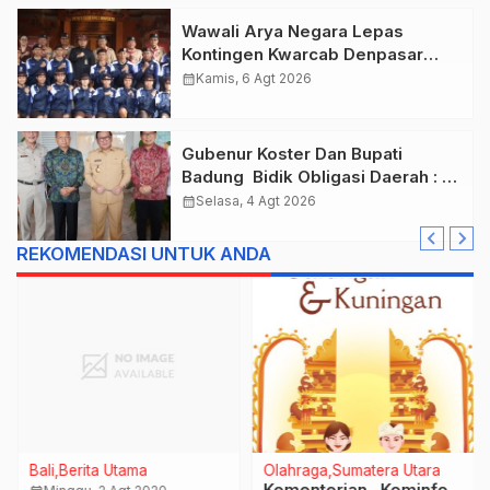
Wawali Arya Negara Lepas
Kontingen Kwarcab Denpasar
Menuju Jambore Nasional XII
calendar_month
Kamis, 6 Agt 2026
Tahun 2026.
Gubenur Koster Dan Bupati
Badung Bidik Obligasi Daerah :
Gaspol Bangun Infrastruktur
calendar_month
Selasa, 4 Agt 2026
REKOMENDASI UNTUK ANDA
Bali
Berita Utama
Olahraga
Sumatera Utara
Kementerian Kominfo