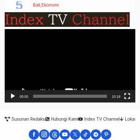
Bali
Ekonomi
Video
Player
00:00
10:18
Susunan Redaksi
Hubungi Kami
Index TV Channel
Lokasi