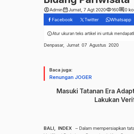
account_circle
calendar_month
visibility
comment
Admin
Jumat, 7 Agt 2020
160
0 k
Facebook
Twitter
Whatsapp
info
Atur ukuran teks artikel ini untuk mendap
Denpasar, Jumat 07 Agustus 2020
Baca juga:
Renungan JOGER
Masuki Tatanan Era Adap
Lakukan Verif
BALI, INDEX
– Dalam mempersiapkan tatar