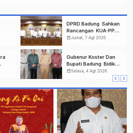
n
DPRD Badung Sahkan
Rancangan KUA-PPAS
mas
2027, Anggaran
calendar_month
Jumat, 7 Agt 2026
ukkan
Tembus Lebih Dari
Final
Rp. 11 Triliun
ra
Gubenur Koster Dan
Bupati Badung Bidik
r
Obligasi Daerah :
calendar_month
Selasa, 4 Agt 2026
Gaspol Bangun
n
Infrastruktur