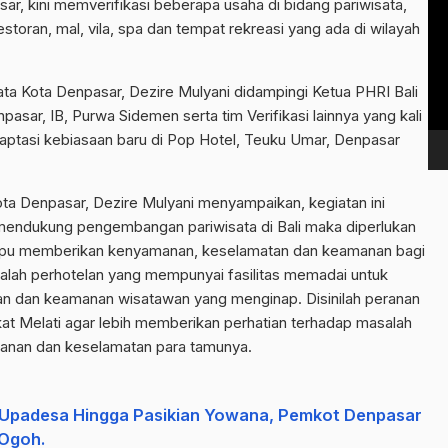
sar, kini memverifikasi beberapa usaha di bidang pariwisata,
Vi
estoran, mal, vila, spa dan tempat rekreasi yang ada di wilayah
Pl
sata Kota Denpasar, Dezire Mulyani didampingi Ketua PHRI Bali
pasar, IB, Purwa Sidemen serta tim Verifikasi lainnya yang kali
daptasi kebiasaan baru di Pop Hotel, Teuku Umar, Denpasar
ota Denpasar, Dezire Mulyani menyampaikan, kegiatan ini
mendukung pengembangan pariwisata di Bali maka diperlukan
pu memberikan kenyamanan, keselamatan dan keamanan bagi
alah perhotelan yang mempunyai fasilitas memadai untuk
 dan keamanan wisatawan yang menginap. Disinilah peranan
at Melati agar lebih memberikan perhatian terhadap masalah
anan dan keselamatan para tamunya.
 Upadesa Hingga Pasikian Yowana, Pemkot Denpasar
-Ogoh.