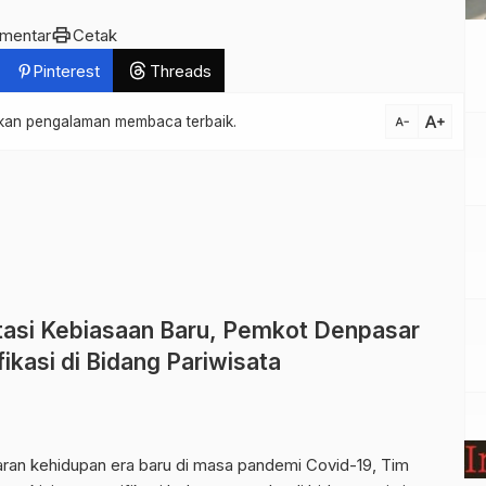
print
omentar
Cetak
Pinterest
Threads
text_increase
atkan pengalaman membaca terbaik.
text_decrease
tasi Kebiasaan Baru, Pemkot Denpasar
ikasi di Bidang Pariwisata
an kehidupan era baru di masa pandemi Covid-19, Tim