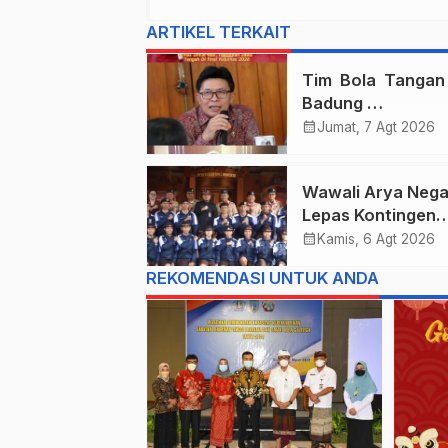
ARTIKEL TERKAIT
Tim Bola Tanga
Badung
Persembahkan E
calendar_month
Jumat, 7 Agt 2026
Untuk Bali , Takl
Jawa Tengah Di 
Wawali Arya Nega
Kejurnas 2026
Lepas Kontingen
Kwarcab Denpasa
calendar_month
Kamis, 6 Agt 2026
Menuju Jambore
REKOMENDASI UNTUK ANDA
Nasional XII Tahu
2026.