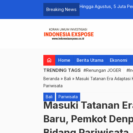
Hingga Agustus, 5 Juta Pe
Breaking News
home
Home
Berita Utama
Ekonomi
TRENDING TAGS
#Renungan JOGER
#In
Beranda
»
Bali
»
Masuki Tatanan Era Adaptasi 
Pariwisata
Bali
Pariwisata
Masuki Tatanan Er
Baru, Pemkot Denpa
Bidang Pariwisata