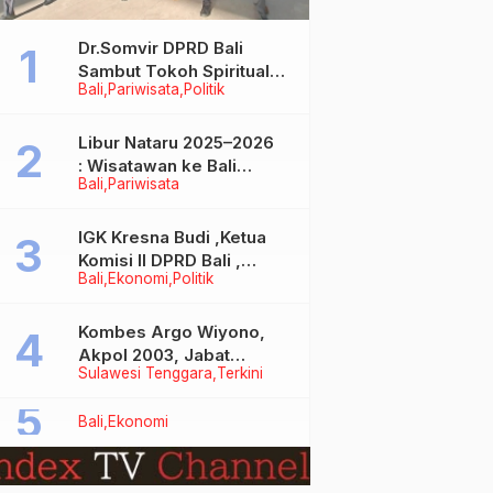
Dr.Somvir DPRD Bali
Sambut Tokoh Spiritual
Bali
Pariwisata
Politik
India Baba Bageshwar
Dham
Libur Nataru 2025–2026
: Wisatawan ke Bali
Bali
Pariwisata
Meningkat, Isu Penurunan
Kunjungan Tidak Benar
IGK Kresna Budi ,Ketua
Komisi II DPRD Bali ,
Bali
Ekonomi
Politik
Angkat Bicara Soal
Kelangkaan BBM
Bersubsidi Jenis Solar
Kombes Argo Wiyono,
Akpol 2003, Jabat
Sulawesi Tenggara
Terkini
Dirlantas Polda Sultra
Bali
Ekonomi