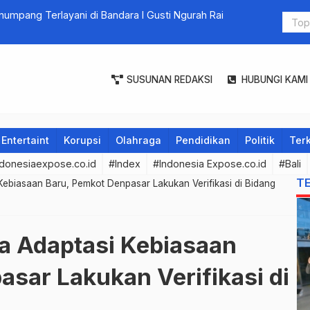
numpang Terlayani di Bandara I Gusti Ngurah Rai
Jatiluwih 
SUSUNAN REDAKSI
HUBUNGI KAMI
Entertaint
Korupsi
Olahraga
Pendidikan
Politik
Terk
donesiaexpose.co.id
#Index
#Indonesia Expose.co.id
#Bali
T
Kebiasaan Baru, Pemkot Denpasar Lakukan Verifikasi di Bidang
a Adaptasi Kebiasaan
sar Lakukan Verifikasi di