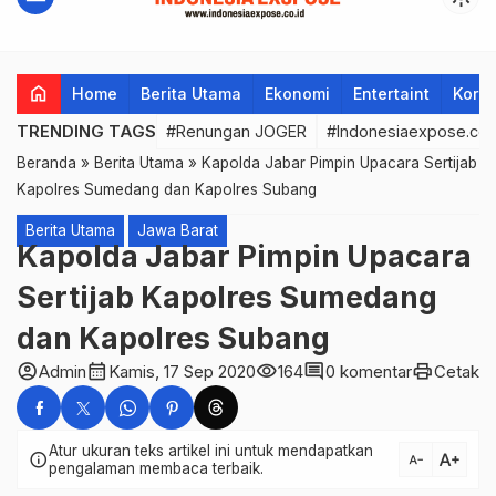
home
Home
Berita Utama
Ekonomi
Entertaint
Korup
TRENDING TAGS
#Renungan JOGER
#Indonesiaexpose.co.
Beranda
»
Berita Utama
»
Kapolda Jabar Pimpin Upacara Sertijab
Kapolres Sumedang dan Kapolres Subang
Berita Utama
Jawa Barat
Kapolda Jabar Pimpin Upacara
Sertijab Kapolres Sumedang
dan Kapolres Subang
account_circle
calendar_month
visibility
comment
print
Admin
Kamis, 17 Sep 2020
164
0 komentar
Cetak
Atur ukuran teks artikel ini untuk mendapatkan
text_increase
info
text_decrease
pengalaman membaca terbaik.