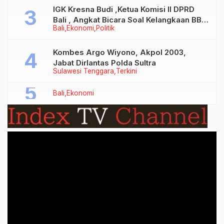
IGK Kresna Budi ,Ketua Komisi II DPRD
Bali , Angkat Bicara Soal Kelangkaan BBM
Bali
Ekonomi
Politik
Bersubsidi Jenis Solar
Kombes Argo Wiyono, Akpol 2003,
Jabat Dirlantas Polda Sultra
Sulawesi Tenggara
Terkini
Bali
Ekonomi
Video
Player