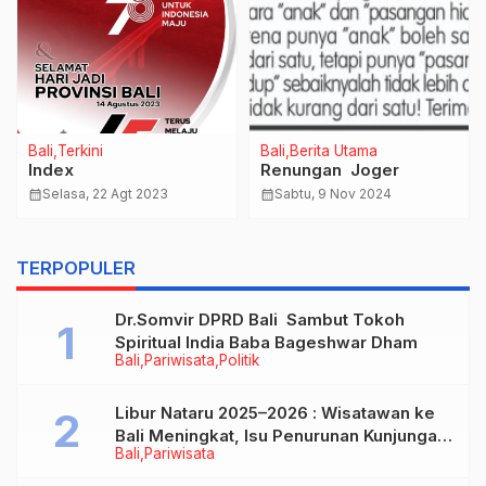
Bali
Terkini
Bali
Berita Utama
Index
Renungan Joger
calendar_month
Selasa, 22 Agt 2023
calendar_month
Sabtu, 9 Nov 2024
TERPOPULER
Dr.Somvir DPRD Bali Sambut Tokoh
Spiritual India Baba Bageshwar Dham
Bali
Pariwisata
Politik
Libur Nataru 2025–2026 : Wisatawan ke
Bali Meningkat, Isu Penurunan Kunjungan
Bali
Pariwisata
Tidak Benar