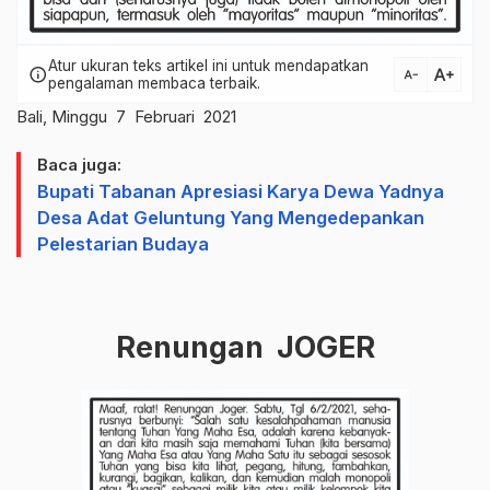
Atur ukuran teks artikel ini untuk mendapatkan
text_increase
info
text_decrease
pengalaman membaca terbaik.
Bali, Minggu 7 Februari 2021
Baca juga:
Bupati Tabanan Apresiasi Karya Dewa Yadnya
Desa Adat Geluntung Yang Mengedepankan
Pelestarian Budaya
Renungan JOGER