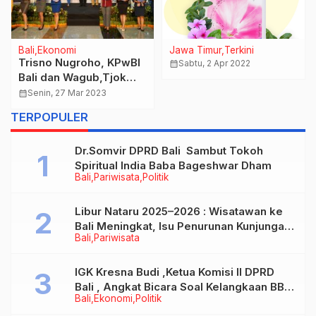
Bali
Ekonomi
Jawa Timur
Terkini
Trisno Nugroho, KPwBI
calendar_month
Sabtu, 2 Apr 2022
Bali dan Wagub,Tjok
Ace : Jamin
calendar_month
Senin, 27 Mar 2023
ketersediaan Uang
TERPOPULER
Rupiah untuk kebutuhan
Ramadhan 2023 di
Dr.Somvir DPRD Bali Sambut Tokoh
wilayah Bali
Spiritual India Baba Bageshwar Dham
Bali
Pariwisata
Politik
Libur Nataru 2025–2026 : Wisatawan ke
Bali Meningkat, Isu Penurunan Kunjungan
Bali
Pariwisata
Tidak Benar
IGK Kresna Budi ,Ketua Komisi II DPRD
Bali , Angkat Bicara Soal Kelangkaan BBM
Bali
Ekonomi
Politik
Bersubsidi Jenis Solar