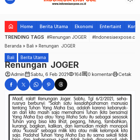
home
Home
Berita Utama
Ekonomi
Entertaint
Korup
TRENDING TAGS
#Renungan JOGER
#Indonesiaexpose.co.
Beranda
»
Bali
»
Renungan JOGER
Bali
Berita Utama
Renungan JOGER
account_circle
calendar_month
visibility
comment
print
Admin
Sabtu, 6 Feb 2021
164
0 komentar
Cetak