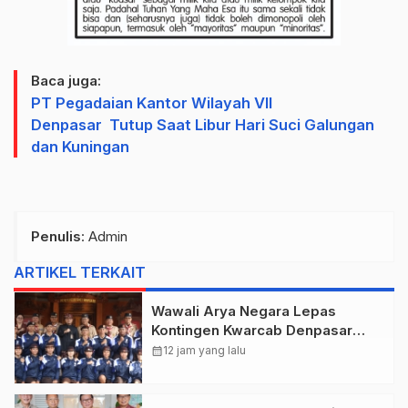
Baca juga:
PT Pegadaian Kantor Wilayah VII
Denpasar Tutup Saat Libur Hari Suci Galungan
dan Kuningan
Penulis
: Admin
ARTIKEL TERKAIT
Wawali Arya Negara Lepas
Kontingen Kwarcab Denpasar
Menuju Jambore Nasional XII
calendar_month
12 jam yang lalu
Tahun 2026.