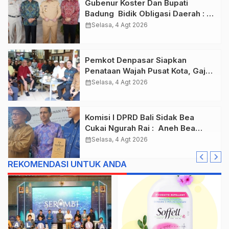
Gubenur Koster Dan Bupati
Badung Bidik Obligasi Daerah :
Gaspol Bangun Infrastruktur
calendar_month
Selasa, 4 Agt 2026
Pemkot Denpasar Siapkan
Penataan Wajah Pusat Kota, Gajah
Mada Jadi Salah Satu Kawasan
calendar_month
Selasa, 4 Agt 2026
Prioritas
Komisi I DPRD Bali Sidak Bea
Cukai Ngurah Rai : Aneh Bea
Cukai Tolak berikan List Data
calendar_month
Selasa, 4 Agt 2026
Barang Sitaan
REKOMENDASI UNTUK ANDA