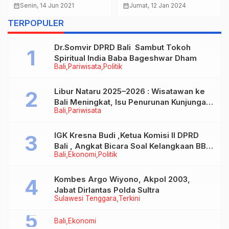
Operasional Khusus
Wujudkan Peningkatan
calendar_month
Senin, 14 Jun 2021
calendar_month
Jumat, 12 Jan 2024
Pelayanan Kepolisian
Perekonomian di Bali
TERPOPULER
Terpadu Berbasis IT
Dr.Somvir DPRD Bali Sambut Tokoh
Spiritual India Baba Bageshwar Dham
Bali
Pariwisata
Politik
Libur Nataru 2025–2026 : Wisatawan ke
Bali Meningkat, Isu Penurunan Kunjungan
Bali
Pariwisata
Tidak Benar
IGK Kresna Budi ,Ketua Komisi II DPRD
Bali , Angkat Bicara Soal Kelangkaan BBM
Bali
Ekonomi
Politik
Bersubsidi Jenis Solar
Kombes Argo Wiyono, Akpol 2003,
Jabat Dirlantas Polda Sultra
Sulawesi Tenggara
Terkini
Bali
Ekonomi