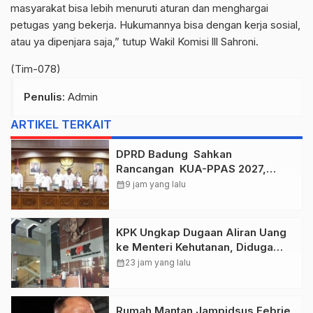
masyarakat bisa lebih menuruti aturan dan menghargai
petugas yang bekerja. Hukumannya bisa dengan kerja sosial,
atau ya dipenjara saja,” tutup Wakil Komisi lll Sahroni.
(Tim-078)
Penulis
: Admin
ARTIKEL TERKAIT
DPRD Badung Sahkan
Rancangan KUA-PPAS 2027,
Anggaran Tembus Lebih Dari
calendar_month
9 jam yang lalu
Rp. 11 Triliun
KPK Ungkap Dugaan Aliran Uang
ke Menteri Kehutanan, Diduga
Terkait Pelepasan Kawasan Hutan
calendar_month
23 jam yang lalu
di Kuansing
Rumah Mantan Jampidsus Febrie