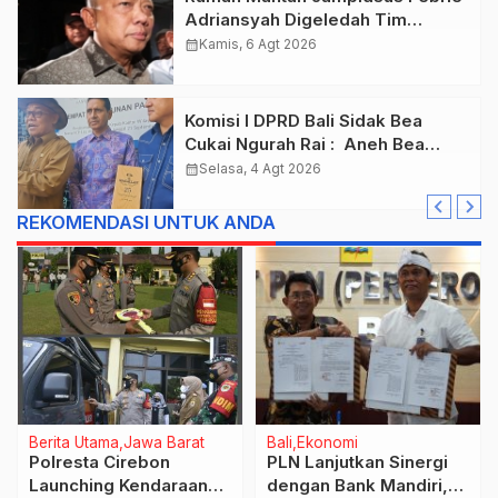
Adriansyah Digeledah Tim
Penyidik Kejaksaan Agung,
calendar_month
Kamis, 6 Agt 2026
Dokumen Dugaan TPPU Disita
Komisi I DPRD Bali Sidak Bea
Cukai Ngurah Rai : Aneh Bea
Cukai Tolak berikan List Data
calendar_month
Selasa, 4 Agt 2026
Barang Sitaan
REKOMENDASI UNTUK ANDA
Berita Utama
Jawa Barat
Bali
Ekonomi
Polresta Cirebon
PLN Lanjutkan Sinergi
Launching Kendaraan
dengan Bank Mandiri,