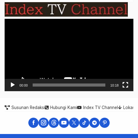
Video
Player
00:00
10:18
Susunan Redaksi
Hubungi Kami
Index TV Channel
Lokasi