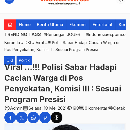
home
Home
Berita Utama
Ekonomi
Entertaint
Korup
TRENDING TAGS
#Renungan JOGER
#Indonesiaexpose.co.
Beranda
»
DKI
»
Viral …!!! Polisi Sabar Hadapi Cacian Warga di
Pos Penyekatan, Komisi III : Sesuai Program Presisi
DKI
Politik
Viral …!!! Polisi Sabar Hadapi
Cacian Warga di Pos
Penyekatan, Komisi III : Sesuai
Program Presisi
account_circle
calendar_month
visibility
comment
print
Admin
Selasa, 18 Mei 2021
198
0 komentar
Cetak