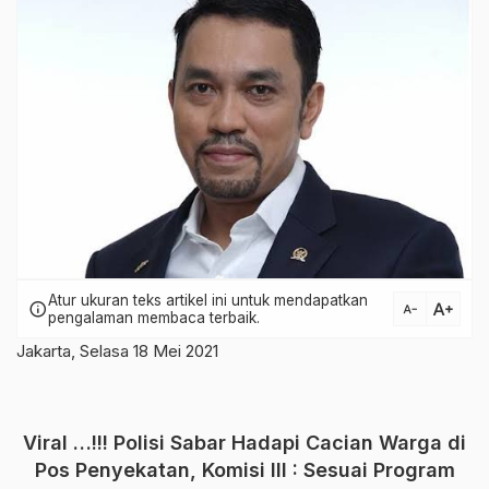
Atur ukuran teks artikel ini untuk mendapatkan
text_increase
info
text_decrease
pengalaman membaca terbaik.
Jakarta, Selasa 18 Mei 2021
Viral …!!! Polisi Sabar Hadapi Cacian Warga di
Pos Penyekatan, Komisi III : Sesuai Program