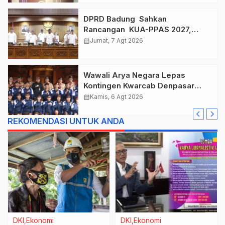
DPRD Badung Sahkan
Rancangan KUA-PPAS 2027,
Anggaran Tembus Lebih Dari
calendar_month
Jumat, 7 Agt 2026
Rp. 11 Triliun
Wawali Arya Negara Lepas
Kontingen Kwarcab Denpasar
Menuju Jambore Nasional XII
calendar_month
Kamis, 6 Agt 2026
Tahun 2026.
REKOMENDASI UNTUK ANDA
DKI
Ekonomi
DKI
Ekonomi