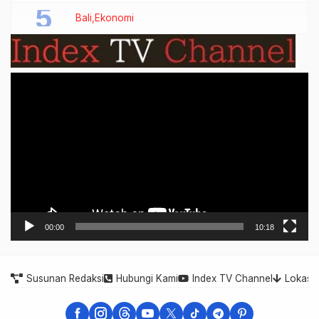
Bali
Ekonomi
Video
Player
00:00
10:18
Susunan Redaksi
Hubungi Kami
Index TV Channel
Lokasi