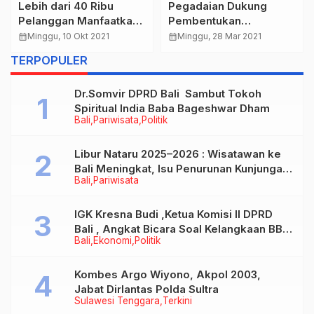
Lebih dari 40 Ribu
Pegadaian Dukung
Pelanggan Manfaatkan
Pembentukan
Promo Listrik “Super
Ekosistem Ultra Mikro
calendar_month
Minggu, 10 Okt 2021
calendar_month
Minggu, 28 Mar 2021
Dahsyat” Lewat PLN
untuk Penguatan Bisnis
TERPOPULER
Mobile.
UMi & UMKM
Dr.Somvir DPRD Bali Sambut Tokoh
Spiritual India Baba Bageshwar Dham
Bali
Pariwisata
Politik
Libur Nataru 2025–2026 : Wisatawan ke
Bali Meningkat, Isu Penurunan Kunjungan
Bali
Pariwisata
Tidak Benar
IGK Kresna Budi ,Ketua Komisi II DPRD
Bali , Angkat Bicara Soal Kelangkaan BBM
Bali
Ekonomi
Politik
Bersubsidi Jenis Solar
Kombes Argo Wiyono, Akpol 2003,
Jabat Dirlantas Polda Sultra
Sulawesi Tenggara
Terkini