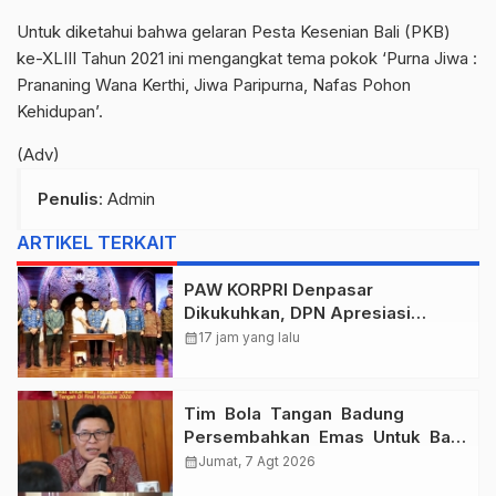
Untuk diketahui bahwa gelaran Pesta Kesenian Bali (PKB)
ke-XLIII Tahun 2021 ini mengangkat tema pokok ‘Purna Jiwa :
Prananing Wana Kerthi, Jiwa Paripurna, Nafas Pohon
Kehidupan’.
(Adv)
Penulis
: Admin
ARTIKEL TERKAIT
PAW KORPRI Denpasar
Dikukuhkan, DPN Apresiasi
“Sembagi Arutala” untuk Lindungi
calendar_month
17 jam yang lalu
Pekerja Rentan
Tim Bola Tangan Badung
Persembahkan Emas Untuk Bali
, Taklukkan Jawa Tengah Di
calendar_month
Jumat, 7 Agt 2026
Final Kejurnas 2026