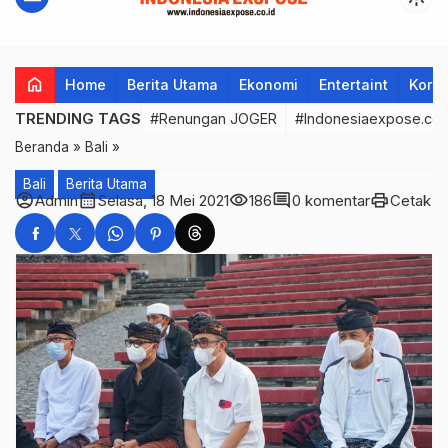
home
Home
Berita Utama
Ekonomi
Entertaint
Korup
TRENDING TAGS
#Renungan JOGER
#Indonesiaexpose.co.
Beranda
»
Bali
»
Bali
Berita Utama
account_circle
calendar_month
visibility
comment
print
Admin
Selasa, 18 Mei 2021
186
0 komentar
Cetak