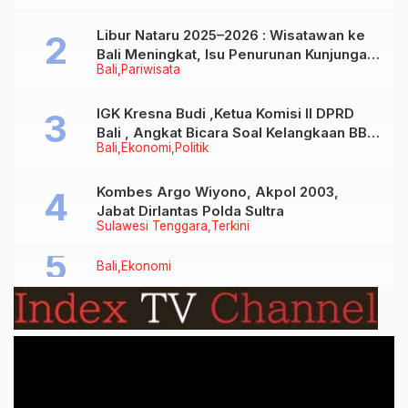
Libur Nataru 2025–2026 : Wisatawan ke
Bali Meningkat, Isu Penurunan Kunjungan
Bali
Pariwisata
Tidak Benar
IGK Kresna Budi ,Ketua Komisi II DPRD
Bali , Angkat Bicara Soal Kelangkaan BBM
Bali
Ekonomi
Politik
Bersubsidi Jenis Solar
Kombes Argo Wiyono, Akpol 2003,
Jabat Dirlantas Polda Sultra
Sulawesi Tenggara
Terkini
Bali
Ekonomi
Video
Player