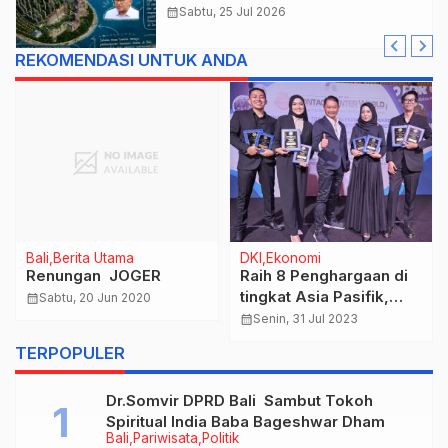
calendar_month
Sabtu, 25 Jul 2026
REKOMENDASI UNTUK ANDA
Bali
Berita Utama
DKI
Ekonomi
Renungan JOGER
Raih 8 Penghargaan di
tingkat Asia Pasifik,
calendar_month
Sabtu, 20 Jun 2020
Contact Center PLN
calendar_month
Senin, 31 Jul 2023
Lanjut Ke Level Global
TERPOPULER
Dr.Somvir DPRD Bali Sambut Tokoh
Spiritual India Baba Bageshwar Dham
Bali
Pariwisata
Politik