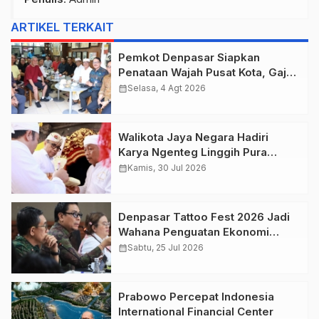
ARTIKEL TERKAIT
Pemkot Denpasar Siapkan
Penataan Wajah Pusat Kota, Gajah
Mada Jadi Salah Satu Kawasan
calendar_month
Selasa, 4 Agt 2026
Prioritas
Walikota Jaya Negara Hadiri
Karya Ngenteg Linggih Pura
Gunung Sari Desa Adat Peraupan
calendar_month
Kamis, 30 Jul 2026
Denpasar Tattoo Fest 2026 Jadi
Wahana Penguatan Ekonomi
Kreatif Kota.
calendar_month
Sabtu, 25 Jul 2026
Prabowo Percepat Indonesia
International Financial Center