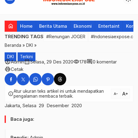
home
Home
Berita Utama
Ekonomi
Entertaint
Korup
TRENDING TAGS
#Renungan JOGER
#Indonesiaexpose.co.
Beranda
»
DKI
»
DKI
Terkini
account_circle
calendar_month
visibility
comment
Admin
Selasa, 29 Des 2020
178
0 komentar
print
Cetak
Atur ukuran teks artikel ini untuk mendapatkan
text_increase
info
text_decrease
pengalaman membaca terbaik.
Jakarta, Selasa 29 Desember 2020
Baca juga:
Penulis
: Admin