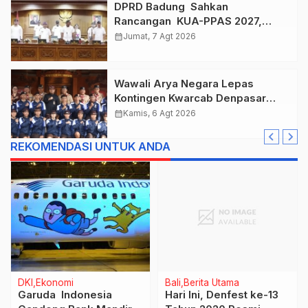
DPRD Badung Sahkan
Rancangan KUA-PPAS 2027,
Anggaran Tembus Lebih Dari
calendar_month
Jumat, 7 Agt 2026
Rp. 11 Triliun
Wawali Arya Negara Lepas
Kontingen Kwarcab Denpasar
Menuju Jambore Nasional XII
calendar_month
Kamis, 6 Agt 2026
Tahun 2026.
REKOMENDASI UNTUK ANDA
DKI
Ekonomi
Bali
Berita Utama
Garuda Indonesia
Hari Ini, Denfest ke-13