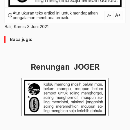
Atur ukuran teks artikel ini untuk mendapatkan
text_increase
info
text_decrease
pengalaman membaca terbaik.
Bali, Kamis 3 Juni 2021
Baca juga:
Renungan JOGER