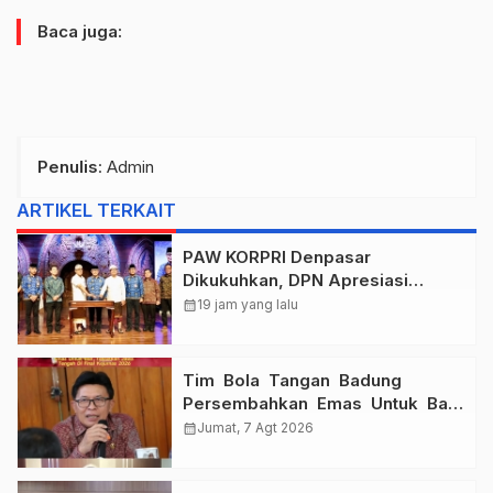
Baca juga:
Penulis
: Admin
ARTIKEL TERKAIT
PAW KORPRI Denpasar
Dikukuhkan, DPN Apresiasi
“Sembagi Arutala” untuk Lindungi
calendar_month
19 jam yang lalu
Pekerja Rentan
Tim Bola Tangan Badung
Persembahkan Emas Untuk Bali
, Taklukkan Jawa Tengah Di
calendar_month
Jumat, 7 Agt 2026
Final Kejurnas 2026