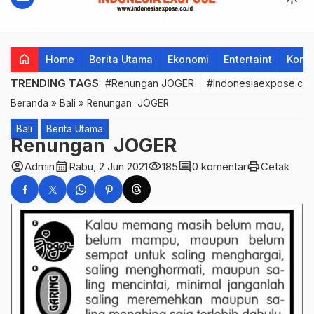
home
Home
Berita Utama
Ekonomi
Entertaint
Korup
TRENDING TAGS
#Renungan JOGER
#Indonesiaexpose.co.
Beranda
»
Bali
»
Renungan JOGER
Bali
Berita Utama
Renungan JOGER
account_circle
calendar_month
visibility
comment
print
Admin
Rabu, 2 Jun 2021
185
0 komentar
Cetak