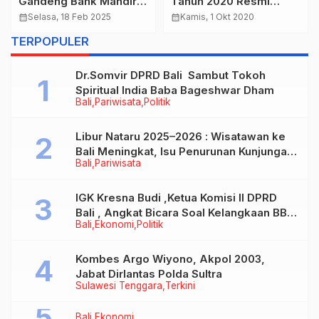
Gandeng Bank Mandiri
Tahun 2020 Resmi
Tawarkan 68 ribu Kursi
Dibuka Hadirkan 189
calendar_month
Selasa, 18 Feb 2025
calendar_month
Kamis, 1 Okt 2020
Dengan Harga Khusus
Mata Acara, Jadi
TERPOPULER
Festival Daring
Terbesar dan
Dr.Somvir DPRD Bali Sambut Tokoh
Terpanjang di Indonesia
Spiritual India Baba Bageshwar Dham
Bali
Pariwisata
Politik
Libur Nataru 2025–2026 : Wisatawan ke
Bali Meningkat, Isu Penurunan Kunjungan
Bali
Pariwisata
Tidak Benar
IGK Kresna Budi ,Ketua Komisi II DPRD
Bali , Angkat Bicara Soal Kelangkaan BBM
Bali
Ekonomi
Politik
Bersubsidi Jenis Solar
Kombes Argo Wiyono, Akpol 2003,
Jabat Dirlantas Polda Sultra
Sulawesi Tenggara
Terkini
Bali
Ekonomi