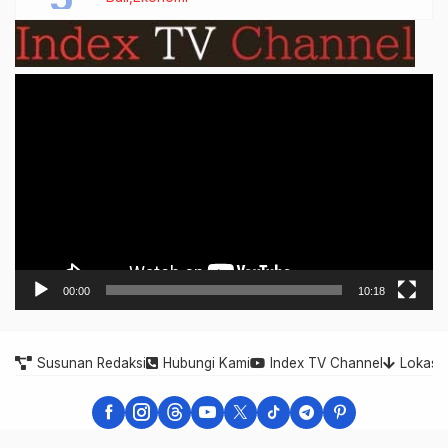
Video
Player
00:00
10:18
Susunan Redaksi
Hubungi Kami
Index TV Channel
Lokasi