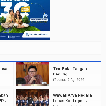
asar
Tim Bola Tangan
Badung
gi
Persembahkan Emas
calendar_month
Jumat, 7 Agt 2026
Untuk Bali , Taklukkan
Jawa Tengah Di Final
hkan
Wawali Arya Negara
Kejurnas 2026
PPAS
Lepas Kontingen