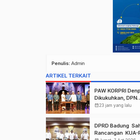
Penulis
: Admin
ARTIKEL TERKAIT
PAW KORPRI Denp
Dikukuhkan, DPN
Apresiasi “Semba
calendar_month
23 jam yang lalu
Arutala” untuk
Lindungi Pekerja
DPRD Badung Sa
Rentan
Rancangan KUA-