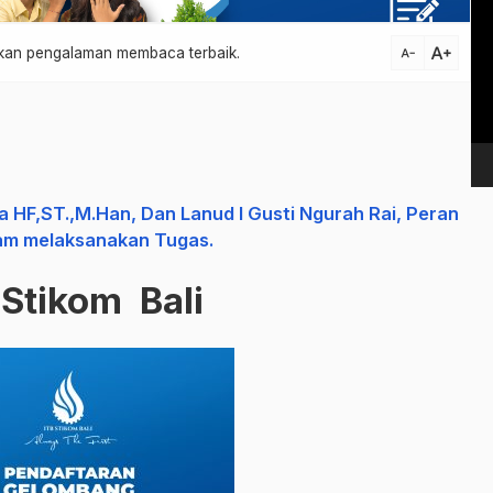
Vi
Pl
text_increase
atkan pengalaman membaca terbaik.
text_decrease
a HF,ST.,M.Han, Dan Lanud I Gusti Ngurah Rai, Peran
lam melaksanakan Tugas.
 Stikom Bali