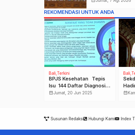
2027, Anggaran
calendar_month
Jumat, 7 Agt 2026
Tembus Lebih D
REKOMENDASI UNTUK ANDA
Rp. 11 Triliun
Bali
Terkini
Bali
Te
BPJS Kesehatan Tepis
Sekd
2 Nov 2022
Isu 144 Daftar Diagnosis
Hadi
yang Tidak Dapat Dirujuk
BKS 
calendar_month
calendar_month
Jumat, 20 Jun 2025
Kam
ke RS
Susunan Redaksi
Hubungi Kami
Index 