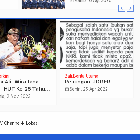
Kwarcab Denpasar
calendar_month
Kamis, 6 Agt 2026
ari
Menuju Jambore
Nasional XII Tahun
2026.
rkini
Bali
Berita Utama
a Alit Wiradana
Renungan JOGER
ri HUT Ke-25 Tahun
calendar_month
Senin, 25 Apr 2022
LPD Kota Denpasar
is, 2 Nov 2023
TV Channel
Lokasi