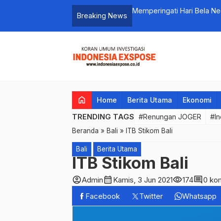
Memperingati Hari Bela Negara, Lanud I Gusti Ngurah Rai G
Breaking News
home
Home
Berita Utama
Ekonomi
TRENDING TAGS
#Renungan JOGER
#In
Beranda
»
Bali
»
ITB Stikom Bali
Bali
Berita Utama
ITB Stikom Bali
account_circle
calendar_month
visibility
comment
Admin
Kamis, 3 Jun 2021
174
0 ko
Facebook
Twitter
Whatsapp