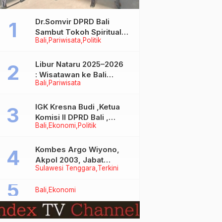
Dr.Somvir DPRD Bali
Sambut Tokoh Spiritual
Bali
Pariwisata
Politik
India Baba Bageshwar
Dham
Libur Nataru 2025–2026
: Wisatawan ke Bali
Bali
Pariwisata
Meningkat, Isu Penurunan
Kunjungan Tidak Benar
IGK Kresna Budi ,Ketua
Komisi II DPRD Bali ,
Bali
Ekonomi
Politik
Angkat Bicara Soal
Kelangkaan BBM
Bersubsidi Jenis Solar
Kombes Argo Wiyono,
Akpol 2003, Jabat
Sulawesi Tenggara
Terkini
Dirlantas Polda Sultra
Bali
Ekonomi