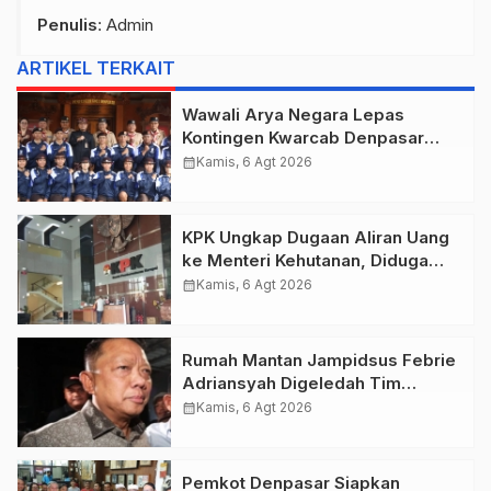
Penulis
: Admin
ARTIKEL TERKAIT
Wawali Arya Negara Lepas
Kontingen Kwarcab Denpasar
Menuju Jambore Nasional XII
calendar_month
Kamis, 6 Agt 2026
Tahun 2026.
KPK Ungkap Dugaan Aliran Uang
ke Menteri Kehutanan, Diduga
Terkait Pelepasan Kawasan Hutan
calendar_month
Kamis, 6 Agt 2026
di Kuansing
Rumah Mantan Jampidsus Febrie
Adriansyah Digeledah Tim
Penyidik Kejaksaan Agung,
calendar_month
Kamis, 6 Agt 2026
Dokumen Dugaan TPPU Disita
Pemkot Denpasar Siapkan