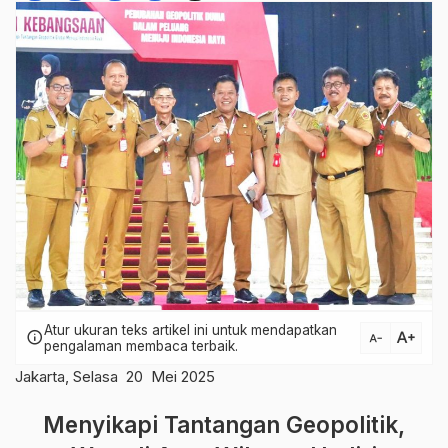
Atur ukuran teks artikel ini untuk mendapatkan
text_increase
info
text_decrease
pengalaman membaca terbaik.
Jakarta, Selasa 20 Mei 2025
Menyikapi Tantangan Geopolitik,