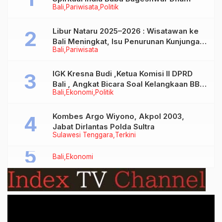
Bali
Pariwisata
Politik
Libur Nataru 2025–2026 : Wisatawan ke
Bali Meningkat, Isu Penurunan Kunjungan
Bali
Pariwisata
Tidak Benar
IGK Kresna Budi ,Ketua Komisi II DPRD
Bali , Angkat Bicara Soal Kelangkaan BBM
Bali
Ekonomi
Politik
Bersubsidi Jenis Solar
Kombes Argo Wiyono, Akpol 2003,
Jabat Dirlantas Polda Sultra
Sulawesi Tenggara
Terkini
Bali
Ekonomi
Video
Player