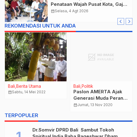
Penataan Wajah Pusat Kota, Gajah
Mada Jadi Salah Satu Kawasan
calendar_month
Selasa, 4 Agt 2026
Prioritas
REKOMENDASI UNTUK ANDA
Bali
Berita Utama
Bali
Politik
Paslon AMERTA Ajak
calendar_month
Sabtu, 14 Mei 2022
Generasi Muda Perangi
Narkoba
calendar_month
Jumat, 13 Nov 2020
TERPOPULER
Dr.Somvir DPRD Bali Sambut Tokoh
Spiritual India Baba Bageshwar Dham