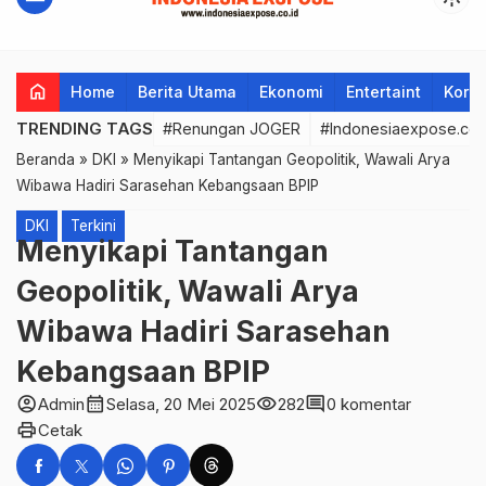
home
Home
Berita Utama
Ekonomi
Entertaint
Korup
TRENDING TAGS
#Renungan JOGER
#Indonesiaexpose.co.
Beranda
»
DKI
»
Menyikapi Tantangan Geopolitik, Wawali Arya
Wibawa Hadiri Sarasehan Kebangsaan BPIP
DKI
Terkini
Menyikapi Tantangan
Geopolitik, Wawali Arya
Wibawa Hadiri Sarasehan
Kebangsaan BPIP
account_circle
calendar_month
visibility
comment
Admin
Selasa, 20 Mei 2025
282
0 komentar
print
Cetak