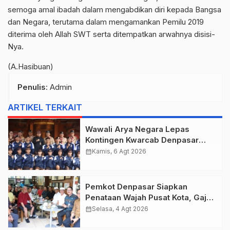
semoga amal ibadah dalam mengabdikan diri kepada Bangsa
dan Negara, terutama dalam mengamankan Pemilu 2019
diterima oleh Allah SWT serta ditempatkan arwahnya disisi-
Nya.
(A.Hasibuan)
Penulis
: Admin
ARTIKEL TERKAIT
Wawali Arya Negara Lepas
Kontingen Kwarcab Denpasar
Menuju Jambore Nasional XII
calendar_month
Kamis, 6 Agt 2026
Tahun 2026.
Pemkot Denpasar Siapkan
Penataan Wajah Pusat Kota, Gajah
Mada Jadi Salah Satu Kawasan
calendar_month
Selasa, 4 Agt 2026
Prioritas