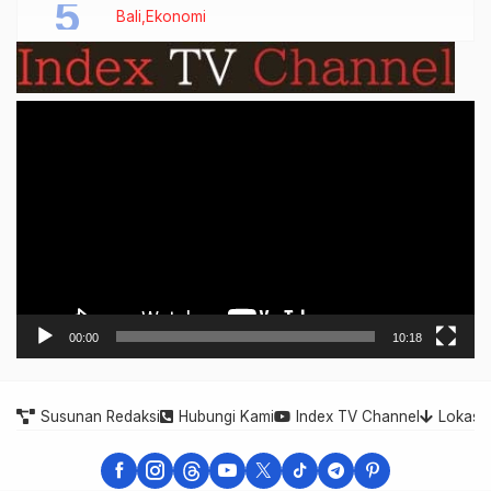
Bali
Ekonomi
Video
Player
00:00
10:18
Susunan Redaksi
Hubungi Kami
Index TV Channel
Lokasi