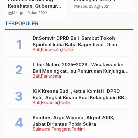
Kesehatan, Gubernur
calendar_month
Rabu, 25 Agt 2021
Dorong Peningkatan
calendar_month
Minggu, 9 Jan 2022
Kualitas Tenaga
TERPOPULER
Perawat
Dr.Somvir DPRD Bali Sambut Tokoh
Spiritual India Baba Bageshwar Dham
Bali
Pariwisata
Politik
Libur Nataru 2025–2026 : Wisatawan ke
Bali Meningkat, Isu Penurunan Kunjungan
Bali
Pariwisata
Tidak Benar
IGK Kresna Budi ,Ketua Komisi II DPRD
Bali , Angkat Bicara Soal Kelangkaan BBM
Bali
Ekonomi
Politik
Bersubsidi Jenis Solar
Kombes Argo Wiyono, Akpol 2003,
Jabat Dirlantas Polda Sultra
Sulawesi Tenggara
Terkini