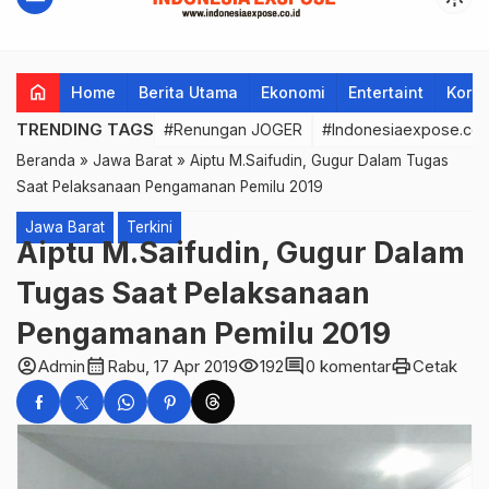
home
Home
Berita Utama
Ekonomi
Entertaint
Korup
TRENDING TAGS
#Renungan JOGER
#Indonesiaexpose.co.
Beranda
»
Jawa Barat
»
Aiptu M.Saifudin, Gugur Dalam Tugas
Saat Pelaksanaan Pengamanan Pemilu 2019
Jawa Barat
Terkini
Aiptu M.Saifudin, Gugur Dalam
Tugas Saat Pelaksanaan
Pengamanan Pemilu 2019
account_circle
calendar_month
visibility
comment
print
Admin
Rabu, 17 Apr 2019
192
0 komentar
Cetak