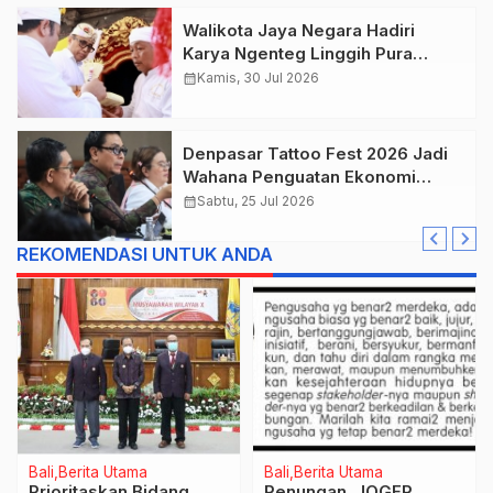
Walikota Jaya Negara Hadiri
Karya Ngenteg Linggih Pura
Gunung Sari Desa Adat Peraupan
calendar_month
Kamis, 30 Jul 2026
Denpasar Tattoo Fest 2026 Jadi
Wahana Penguatan Ekonomi
Kreatif Kota.
calendar_month
Sabtu, 25 Jul 2026
REKOMENDASI UNTUK ANDA
Bali
Berita Utama
Bali
Berita Utama
Prioritaskan Bidang
Renungan JOGER