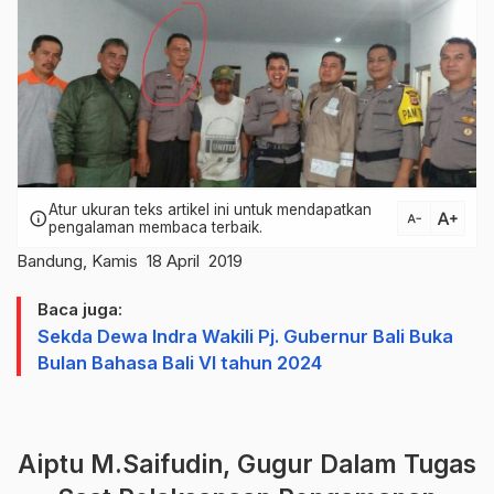
Atur ukuran teks artikel ini untuk mendapatkan
text_increase
info
text_decrease
pengalaman membaca terbaik.
Bandung, Kamis 18 April 2019
Baca juga:
Sekda Dewa Indra Wakili Pj. Gubernur Bali Buka
Bulan Bahasa Bali VI tahun 2024
Aiptu M.Saifudin, Gugur Dalam Tugas