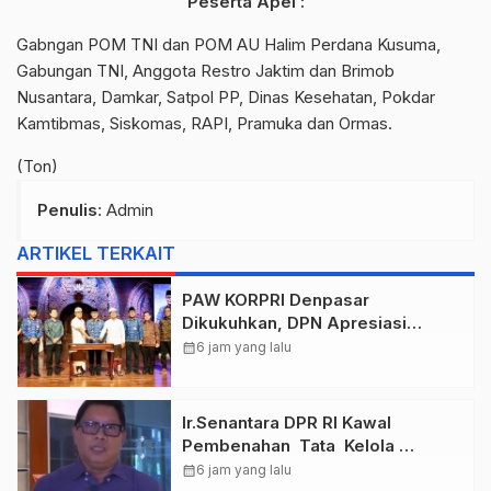
Peserta Apel :
Gabngan POM TNI dan POM AU Halim Perdana Kusuma,
Gabungan TNI, Anggota Restro Jaktim dan Brimob
Nusantara, Damkar, Satpol PP, Dinas Kesehatan, Pokdar
Kamtibmas, Siskomas, RAPI, Pramuka dan Ormas.
(Ton)
Penulis
: Admin
ARTIKEL TERKAIT
PAW KORPRI Denpasar
Dikukuhkan, DPN Apresiasi
“Sembagi Arutala” untuk Lindungi
calendar_month
6 jam yang lalu
Pekerja Rentan
Ir.Senantara DPR RI Kawal
Pembenahan Tata Kelola
Taspen Dan Asabri
calendar_month
6 jam yang lalu