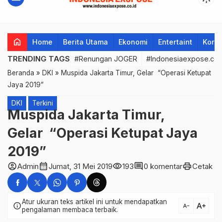
home
Home
Berita Utama
Ekonomi
Entertaint
Korup
TRENDING TAGS
#Renungan JOGER
#Indonesiaexpose.co.
Beranda
»
DKI
»
Muspida Jakarta Timur, Gelar “Operasi Ketupat
Jaya 2019”
DKI
Terkini
Muspida Jakarta Timur,
Gelar “Operasi Ketupat Jaya
2019”
account_circle
calendar_month
visibility
comment
print
Admin
Jumat, 31 Mei 2019
193
0 komentar
Cetak
Atur ukuran teks artikel ini untuk mendapatkan
text_increase
info
text_decrease
pengalaman membaca terbaik.