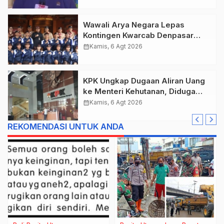
Wawali Arya Negara Lepas
Kontingen Kwarcab Denpasar
Menuju Jambore Nasional XII
calendar_month
Kamis, 6 Agt 2026
Tahun 2026.
KPK Ungkap Dugaan Aliran Uang
ke Menteri Kehutanan, Diduga
Terkait Pelepasan Kawasan Hutan
calendar_month
Kamis, 6 Agt 2026
di Kuansing
REKOMENDASI UNTUK ANDA