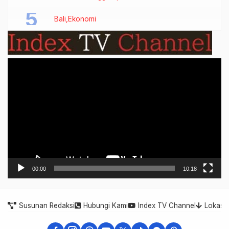
Bali
Ekonomi
Video
Player
00:00
10:18
Susunan Redaksi
Hubungi Kami
Index TV Channel
Lokasi