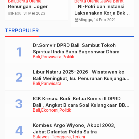
Bali
Berita Utama
Berita Utama
Jawa Barat
Renungan Joger
TNI-Polri dan Instansi
Laksanakan Kerja Bakti
calendar_month
Rabu, 31 Mei 2023
Pembersihan Sampah
calendar_month
Minggu, 14 Feb 2021
Pasca Bencana Banjir di
TERPOPULER
Pamanukan Subang
Dr.Somvir DPRD Bali Sambut Tokoh
Spiritual India Baba Bageshwar Dham
Bali
Pariwisata
Politik
Libur Nataru 2025–2026 : Wisatawan ke
Bali Meningkat, Isu Penurunan Kunjungan
Bali
Pariwisata
Tidak Benar
IGK Kresna Budi ,Ketua Komisi II DPRD
Bali , Angkat Bicara Soal Kelangkaan BBM
Bali
Ekonomi
Politik
Bersubsidi Jenis Solar
Kombes Argo Wiyono, Akpol 2003,
Jabat Dirlantas Polda Sultra
Sulawesi Tenggara
Terkini