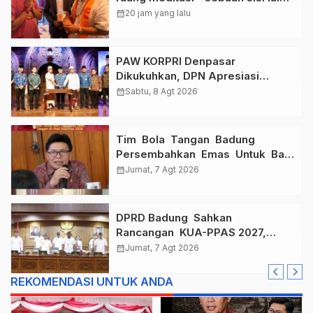
Dewa Nyoman Rai Bertemu Baba
calendar_month
20 jam yang lalu
Bageshwar Dham.
PAW KORPRI Denpasar
Dikukuhkan, DPN Apresiasi
“Sembagi Arutala” untuk Lindungi
calendar_month
Sabtu, 8 Agt 2026
Pekerja Rentan
Tim Bola Tangan Badung
Persembahkan Emas Untuk Bali
, Taklukkan Jawa Tengah Di
calendar_month
Jumat, 7 Agt 2026
Final Kejurnas 2026
DPRD Badung Sahkan
Rancangan KUA-PPAS 2027,
Anggaran Tembus Lebih Dari
calendar_month
Jumat, 7 Agt 2026
Rp. 11 Triliun
REKOMENDASI UNTUK ANDA