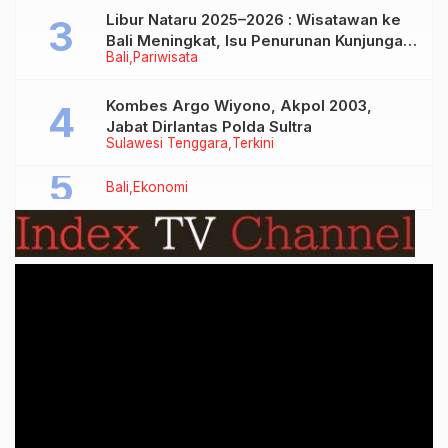
Libur Nataru 2025–2026 : Wisatawan ke
Bali Meningkat, Isu Penurunan Kunjungan
Bali
Pariwisata
Tidak Benar
Kombes Argo Wiyono, Akpol 2003,
Jabat Dirlantas Polda Sultra
Sulawesi Tenggara
Terkini
Bali
Ekonomi
Video
Player