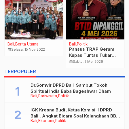
Bali
Berita Utama
Bali
Politik
Pansus TRAP Geram :
calendar_month
Selasa, 15 Nov 2022
Kupas Tuntas Tukar
Guling & Pembabatan
calendar_month
Sabtu, 2 Mei 2026
Mangrove BTID
TERPOPULER
Dr.Somvir DPRD Bali Sambut Tokoh
Spiritual India Baba Bageshwar Dham
Bali
Pariwisata
Politik
IGK Kresna Budi ,Ketua Komisi II DPRD
Bali , Angkat Bicara Soal Kelangkaan BBM
Bali
Ekonomi
Politik
Bersubsidi Jenis Solar