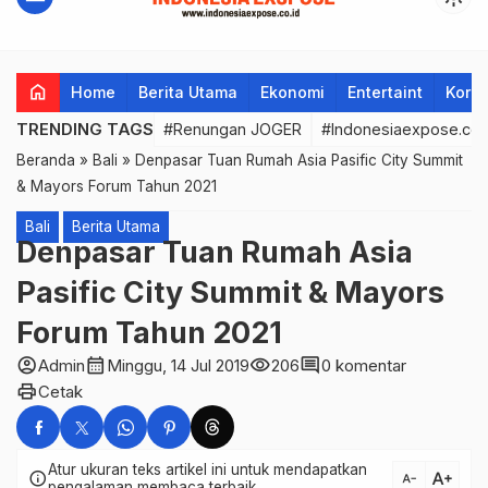
home
Home
Berita Utama
Ekonomi
Entertaint
Korup
TRENDING TAGS
#Renungan JOGER
#Indonesiaexpose.co.
Beranda
»
Bali
»
Denpasar Tuan Rumah Asia Pasific City Summit
& Mayors Forum Tahun 2021
Bali
Berita Utama
Denpasar Tuan Rumah Asia
Pasific City Summit & Mayors
Forum Tahun 2021
account_circle
calendar_month
visibility
comment
Admin
Minggu, 14 Jul 2019
206
0 komentar
print
Cetak
Atur ukuran teks artikel ini untuk mendapatkan
text_increase
info
text_decrease
pengalaman membaca terbaik.