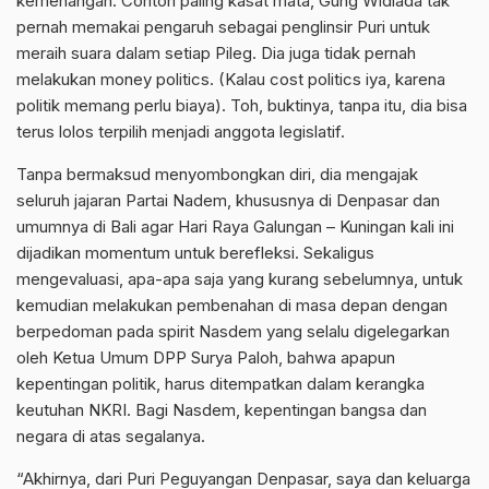
kemenangan. Contoh paling kasat mata, Gung Widiada tak
pernah memakai pengaruh sebagai penglinsir Puri untuk
meraih suara dalam setiap Pileg. Dia juga tidak pernah
melakukan money politics. (Kalau cost politics iya, karena
politik memang perlu biaya). Toh, buktinya, tanpa itu, dia bisa
terus lolos terpilih menjadi anggota legislatif.
Tanpa bermaksud menyombongkan diri, dia mengajak
seluruh jajaran Partai Nadem, khususnya di Denpasar dan
umumnya di Bali agar Hari Raya Galungan – Kuningan kali ini
dijadikan momentum untuk berefleksi. Sekaligus
mengevaluasi, apa-apa saja yang kurang sebelumnya, untuk
kemudian melakukan pembenahan di masa depan dengan
berpedoman pada spirit Nasdem yang selalu digelegarkan
oleh Ketua Umum DPP Surya Paloh, bahwa apapun
kepentingan politik, harus ditempatkan dalam kerangka
keutuhan NKRI. Bagi Nasdem, kepentingan bangsa dan
negara di atas segalanya.
“Akhirnya, dari Puri Peguyangan Denpasar, saya dan keluarga