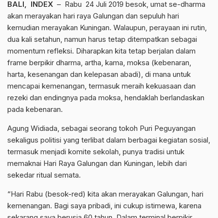
BALI, INDEX
– Rabu 24 Juli 2019 besok, umat se-dharma
akan merayakan hari raya Galungan dan sepuluh hari
kemudian merayakan Kuningan. Walaupun, perayaan ini rutin,
dua kali setahun, namun harus tetap ditempatkan sebagai
momentum refleksi. Diharapkan kita tetap berjalan dalam
frame berpikir dharma, artha, kama, moksa (kebenaran,
harta, kesenangan dan kelepasan abadi), di mana untuk
mencapai kemenangan, termasuk meraih kekuasaan dan
rezeki dan endingnya pada moksa, hendaklah berlandaskan
pada kebenaran.
Agung Widiada, sebagai seorang tokoh Puri Peguyangan
sekaligus politisi yang terlibat dalam berbagai kegiatan sosial,
termasuk menjadi komite sekolah, punya tradisi untuk
memaknai Hari Raya Galungan dan Kuningan, lebih dari
sekedar ritual semata.
“Hari Rabu (besok-red) kita akan merayakan Galungan, hari
kemenangan. Bagi saya pribadi, ini cukup istimewa, karena
sekarang saya berusia 60 tahun. Dalam terminal berpikir