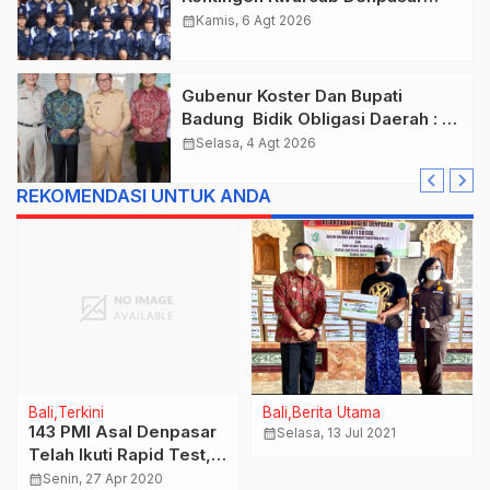
Menuju Jambore Nasional XII
calendar_month
Kamis, 6 Agt 2026
Tahun 2026.
Gubenur Koster Dan Bupati
Badung Bidik Obligasi Daerah :
Gaspol Bangun Infrastruktur
calendar_month
Selasa, 4 Agt 2026
REKOMENDASI UNTUK ANDA
Bali
Terkini
Bali
Berita Utama
143 PMI Asal Denpasar
calendar_month
Selasa, 13 Jul 2021
Telah Ikuti Rapid Test, 1
Orang Dikonfirmasi
calendar_month
Senin, 27 Apr 2020