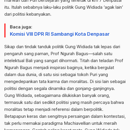
marwah dari Puri bersejarah yang terletak di km 7 Denpasar
itu. Itulah sebabnya laku-laku politik Gung Widiada ‘agak lain’
dari politisi kebanyakan.
Baca juga:
Komisi VIII DPR RI Sambangi Kota Denpasar
Sikap dan tindak tanduk politik Gung Widiada tak lepas dari
pengaruh sang paman, Prof Ngurah Bagus—salah satu
intelektual Bali yang sangat dihormati. Titah dan teladan Prof
Ngurah Bagus menjadi inspirasi baginya, ketika bergulat
dalam dua dunia, di satu sisi sebagai tokoh Puri yang
mengedepankan tata karma dan moralitas. Di sisi lain sebagai
politisi dengan segala dinamika dan gonjang-ganjingnya.
Gung Widiada, sebagaimana dilukiskan banyak orang,
termasuk satu dari sedikit politisi yang masih percaya bahwa
moralitas tetap menjadi referensi dalam berpolitik.
Betapapun keras dan sengitnya persaingan dalam kontestasi,
tak perlu memakai paradigma Machiavellian untuk meraih