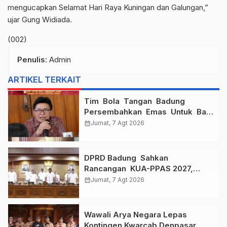
mengucapkan Selamat Hari Raya Kuningan dan Galungan,”
ujar Gung Widiada.
(002)
Penulis
: Admin
ARTIKEL TERKAIT
Tim Bola Tangan Badung
Persembahkan Emas Untuk Bali
, Taklukkan Jawa Tengah Di
calendar_month
Jumat, 7 Agt 2026
Final Kejurnas 2026
DPRD Badung Sahkan
Rancangan KUA-PPAS 2027,
Anggaran Tembus Lebih Dari
calendar_month
Jumat, 7 Agt 2026
Rp. 11 Triliun
Wawali Arya Negara Lepas
Kontingen Kwarcab Denpasar