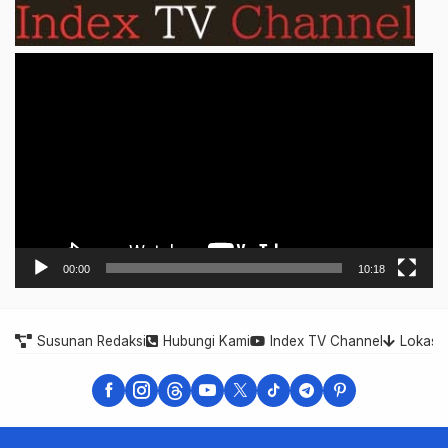
Video
Player
00:00
10:18
Susunan Redaksi
Hubungi Kami
Index TV Channel
Lokasi