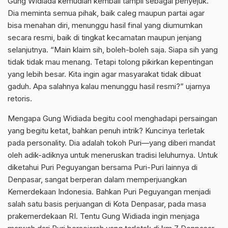
Gung Widiada kemudian kembali tampil sebagai penyejuk.
Dia meminta semua pihak, baik caleg maupun partai agar
bisa menahan diri, menunggu hasil final yang diumumkan
secara resmi, baik di tingkat kecamatan maupun jenjang
selanjutnya. “Main klaim sih, boleh-boleh saja. Siapa sih yang
tidak tidak mau menang. Tetapi tolong pikirkan kepentingan
yang lebih besar. Kita ingin agar masyarakat tidak dibuat
gaduh. Apa salahnya kalau menunggu hasil resmi?” ujarnya
retoris.
Mengapa Gung Widiada begitu cool menghadapi persaingan
yang begitu ketat, bahkan penuh intrik? Kuncinya terletak
pada personality. Dia adalah tokoh Puri—yang diberi mandat
oleh adik-adiknya untuk meneruskan tradisi leluhurnya. Untuk
diketahui Puri Peguyangan bersama Puri-Puri lainnya di
Denpasar, sangat berperan dalam memperjuangkan
Kemerdekaan Indonesia. Bahkan Puri Peguyangan menjadi
salah satu basis perjuangan di Kota Denpasar, pada masa
prakemerdekaan RI. Tentu Gung Widiada ingin menjaga