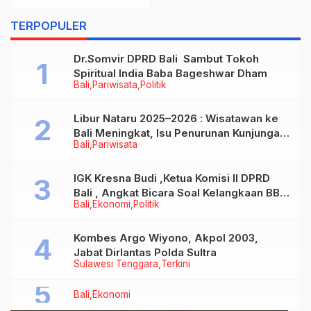
Positif Covid-19, 2
Orang Reaktif
TERPOPULER
Dr.Somvir DPRD Bali Sambut Tokoh
Spiritual India Baba Bageshwar Dham
Bali
Pariwisata
Politik
Libur Nataru 2025–2026 : Wisatawan ke
Bali Meningkat, Isu Penurunan Kunjungan
Bali
Pariwisata
Tidak Benar
IGK Kresna Budi ,Ketua Komisi II DPRD
Bali , Angkat Bicara Soal Kelangkaan BBM
Bali
Ekonomi
Politik
Bersubsidi Jenis Solar
Kombes Argo Wiyono, Akpol 2003,
Jabat Dirlantas Polda Sultra
Sulawesi Tenggara
Terkini
Bali
Ekonomi