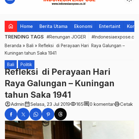
home
Home
Berita Utama
Ekonomi
Entertaint
Korup
TRENDING TAGS
#Renungan JOGER
#Indonesiaexpose.co.
Beranda
»
Bali
»
Refleksi di Perayaan Hari Raya Galungan –
Kuningan tahun Saka 1941
Bali
Politik
Refleksi di Perayaan Hari
Raya Galungan – Kuningan
tahun Saka 1941
account_circle
calendar_month
visibility
comment
print
Admin
Selasa, 23 Jul 2019
165
0 komentar
Cetak