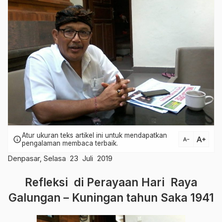
Atur ukuran teks artikel ini untuk mendapatkan
text_increase
info
text_decrease
pengalaman membaca terbaik.
Denpasar, Selasa 23 Juli 2019
Refleksi di Perayaan Hari Raya
Galungan – Kuningan tahun Saka 1941