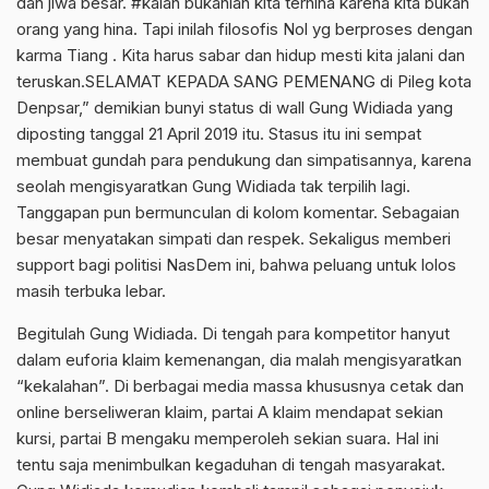
dan jiwa besar. #kalah bukanlah kita terhina karena kita bukan
orang yang hina. Tapi inilah filosofis Nol yg berproses dengan
karma Tiang . Kita harus sabar dan hidup mesti kita jalani dan
teruskan.SELAMAT KEPADA SANG PEMENANG di Pileg kota
Denpsar,” demikian bunyi status di wall Gung Widiada yang
diposting tanggal 21 April 2019 itu. Stasus itu ini sempat
membuat gundah para pendukung dan simpatisannya, karena
seolah mengisyaratkan Gung Widiada tak terpilih lagi.
Tanggapan pun bermunculan di kolom komentar. Sebagaian
besar menyatakan simpati dan respek. Sekaligus memberi
support bagi politisi NasDem ini, bahwa peluang untuk lolos
masih terbuka lebar.
Begitulah Gung Widiada. Di tengah para kompetitor hanyut
dalam euforia klaim kemenangan, dia malah mengisyaratkan
“kekalahan”. Di berbagai media massa khususnya cetak dan
online berseliweran klaim, partai A klaim mendapat sekian
kursi, partai B mengaku memperoleh sekian suara. Hal ini
tentu saja menimbulkan kegaduhan di tengah masyarakat.