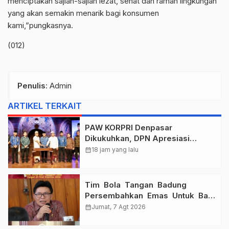
menciptakan sajian-sajian lezat, sehat dan ramah lingkungan
yang akan semakin menarik bagi konsumen
kami,”pungkasnya.
(012)
Penulis
: Admin
ARTIKEL TERKAIT
PAW KORPRI Denpasar
Dikukuhkan, DPN Apresiasi
“Sembagi Arutala” untuk Lindungi
calendar_month
18 jam yang lalu
Pekerja Rentan
Tim Bola Tangan Badung
Persembahkan Emas Untuk Bali
, Taklukkan Jawa Tengah Di
calendar_month
Jumat, 7 Agt 2026
Final Kejurnas 2026