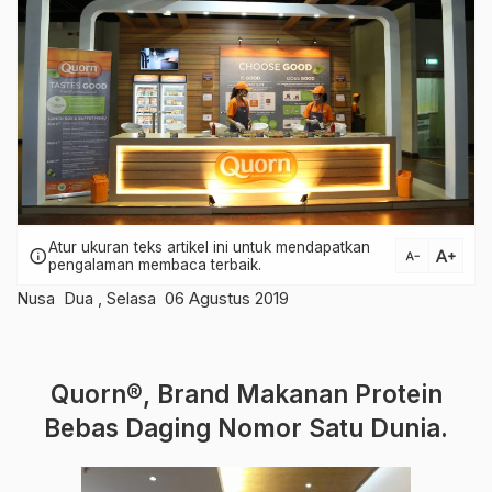
Atur ukuran teks artikel ini untuk mendapatkan
text_increase
info
text_decrease
pengalaman membaca terbaik.
Nusa Dua , Selasa 06 Agustus 2019
Quorn®, Brand Makanan Protein
Bebas Daging Nomor Satu Dunia.