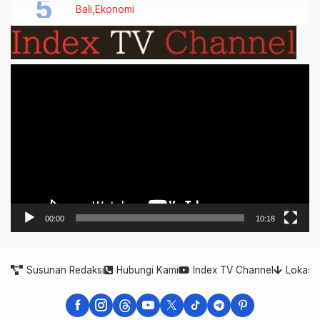
Bali
Ekonomi
Video
Player
00:00
10:18
Susunan Redaksi
Hubungi Kami
Index TV Channel
Lokasi