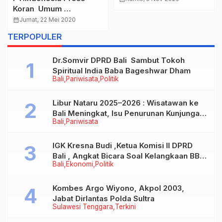
Koran Umum
Investigasi Indonesia
calendar_month
Jumat, 22 Mei 2020
Expose & Media Online
TERPOPULER
www.indonesiaexpose.co.id
“
Dr.Somvir DPRD Bali Sambut Tokoh
Spiritual India Baba Bageshwar Dham
Bali
Pariwisata
Politik
Libur Nataru 2025–2026 : Wisatawan ke
Bali Meningkat, Isu Penurunan Kunjungan
Bali
Pariwisata
Tidak Benar
IGK Kresna Budi ,Ketua Komisi II DPRD
Bali , Angkat Bicara Soal Kelangkaan BBM
Bali
Ekonomi
Politik
Bersubsidi Jenis Solar
Kombes Argo Wiyono, Akpol 2003,
Jabat Dirlantas Polda Sultra
Sulawesi Tenggara
Terkini