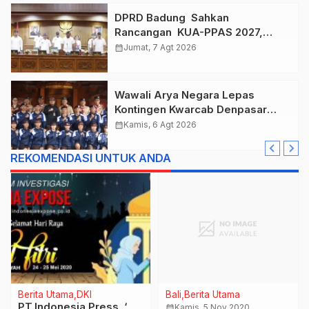
DPRD Badung Sahkan
Rancangan KUA-PPAS 2027,
Anggaran Tembus Lebih Dari
calendar_month
Jumat, 7 Agt 2026
Rp. 11 Triliun
Wawali Arya Negara Lepas
Kontingen Kwarcab Denpasar
Menuju Jambore Nasional XII
calendar_month
Kamis, 6 Agt 2026
Tahun 2026.
REKOMENDASI UNTUK ANDA
Berita Utama
DKI
Bali
Berita Utama
PT.Indonesia Press ‘
calendar_month
Kamis, 5 Nov 2020