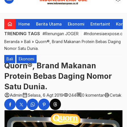
home
Home
Berita Utama
Ekonomi
Entertaint
Korup
TRENDING TAGS
#Renungan JOGER
#Indonesiaexpose.co.
Beranda
»
Bali
»
Quorn®, Brand Makanan Protein Bebas Daging
Nomor Satu Dunia.
Bali
Ekonomi
Quorn®, Brand Makanan
Protein Bebas Daging Nomor
Satu Dunia.
account_circle
calendar_month
visibility
comment
print
Admin
Selasa, 6 Agt 2019
244
0 komentar
Cetak