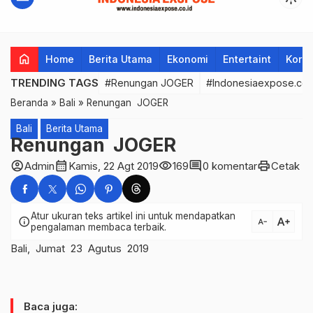
home
Home
Berita Utama
Ekonomi
Entertaint
Korup
TRENDING TAGS
#Renungan JOGER
#Indonesiaexpose.co.
Beranda
»
Bali
»
Renungan JOGER
Bali
Berita Utama
Renungan JOGER
account_circle
calendar_month
visibility
comment
print
Admin
Kamis, 22 Agt 2019
169
0 komentar
Cetak
Atur ukuran teks artikel ini untuk mendapatkan
text_increase
info
text_decrease
pengalaman membaca terbaik.
Bali, Jumat 23 Agutus 2019
Baca juga: