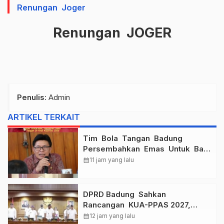
Renungan Joger
Renungan JOGER
Penulis
: Admin
ARTIKEL TERKAIT
Tim Bola Tangan Badung
Persembahkan Emas Untuk Bali
, Taklukkan Jawa Tengah Di
calendar_month
11 jam yang lalu
Final Kejurnas 2026
DPRD Badung Sahkan
Rancangan KUA-PPAS 2027,
Anggaran Tembus Lebih Dari
calendar_month
12 jam yang lalu