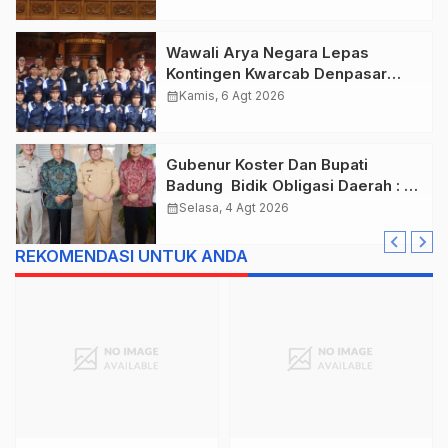
Rp. 11 Triliun
Wawali Arya Negara Lepas
Kontingen Kwarcab Denpasar
Menuju Jambore Nasional XII
calendar_month
Kamis, 6 Agt 2026
Tahun 2026.
Gubenur Koster Dan Bupati
Badung Bidik Obligasi Daerah :
Gaspol Bangun Infrastruktur
calendar_month
Selasa, 4 Agt 2026
REKOMENDASI UNTUK ANDA