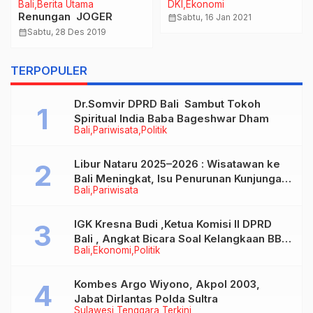
Bali
Berita Utama
DKI
Ekonomi
Renungan JOGER
calendar_month
Sabtu, 16 Jan 2021
calendar_month
Sabtu, 28 Des 2019
TERPOPULER
Dr.Somvir DPRD Bali Sambut Tokoh
Spiritual India Baba Bageshwar Dham
Bali
Pariwisata
Politik
Libur Nataru 2025–2026 : Wisatawan ke
Bali Meningkat, Isu Penurunan Kunjungan
Bali
Pariwisata
Tidak Benar
IGK Kresna Budi ,Ketua Komisi II DPRD
Bali , Angkat Bicara Soal Kelangkaan BBM
Bali
Ekonomi
Politik
Bersubsidi Jenis Solar
Kombes Argo Wiyono, Akpol 2003,
Jabat Dirlantas Polda Sultra
Sulawesi Tenggara
Terkini