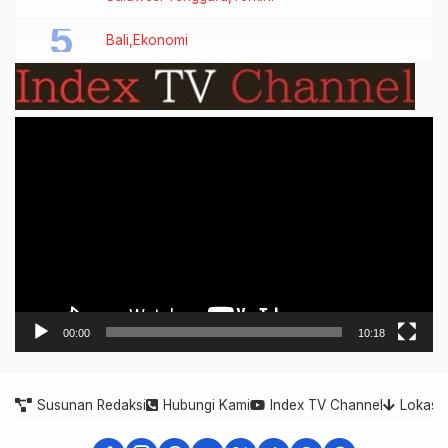
Bali
Ekonomi
Video
Player
00:00
10:18
Susunan Redaksi
Hubungi Kami
Index TV Channel
Lokasi