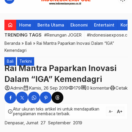
home
Home
Berita Utama
Ekonomi
Entertaint
Korup
TRENDING TAGS
#Renungan JOGER
#Indonesiaexpose.co.
Beranda
»
Bali
»
Rai Mantra Paparkan Inovasi Dalam “IGA”
Kemendagri
Bali
Terkini
Rai Mantra Paparkan Inovasi
Dalam “IGA” Kemendagri
account_circle
calendar_month
visibility
comment
print
Admin
Kamis, 26 Sep 2019
179
0 komentar
Cetak
Atur ukuran teks artikel ini untuk mendapatkan
text_increase
info
text_decrease
pengalaman membaca terbaik.
Denpasar, Jumat 27 September 2019