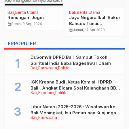
Bali
Berita Utama
Bali
Berita Utama
Renungan Joger
Jaya Negara Ikuti Rakor
Bansos Tunai
calendar_month
Senin, 9 Sep 2024
Penanganan Covid 19
calendar_month
Jumat, 17 Apr 2020
Dengan Mensos RI Via
Video Conference
TERPOPULER
Dr.Somvir DPRD Bali Sambut Tokoh
Spiritual India Baba Bageshwar Dham
Bali
Pariwisata
Politik
IGK Kresna Budi ,Ketua Komisi II DPRD
Bali , Angkat Bicara Soal Kelangkaan BBM
Bali
Ekonomi
Politik
Bersubsidi Jenis Solar
Libur Nataru 2025–2026 : Wisatawan ke
Bali Meningkat, Isu Penurunan Kunjungan
Bali
Pariwisata
Tidak Benar