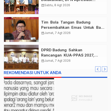
“Sembagi Arutala” untuk Lindungi
calendar_month
Sabtu, 8 Agt 2026
Pekerja Rentan
Tim Bola Tangan Badung
Persembahkan Emas Untuk Bali
, Taklukkan Jawa Tengah Di
calendar_month
Jumat, 7 Agt 2026
Final Kejurnas 2026
DPRD Badung Sahkan
Rancangan KUA-PPAS 2027,
Anggaran Tembus Lebih Dari
calendar_month
Jumat, 7 Agt 2026
Rp. 11 Triliun
REKOMENDASI UNTUK ANDA