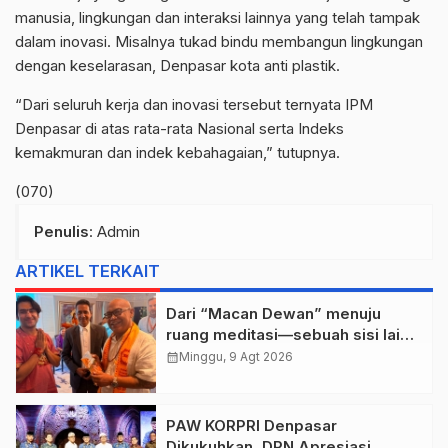
manusia, lingkungan dan interaksi lainnya yang telah tampak
dalam inovasi. Misalnya tukad bindu membangun lingkungan
dengan keselarasan, Denpasar kota anti plastik.
“Dari seluruh kerja dan inovasi tersebut ternyata IPM
Denpasar di atas rata-rata Nasional serta Indeks
kemakmuran dan indek kebahagaian,” tutupnya.
(070)
Penulis
: Admin
ARTIKEL TERKAIT
Dari “Macan Dewan” menuju
ruang meditasi—sebuah sisi lain I
Dewa Nyoman Rai Bertemu Baba
calendar_month
Minggu, 9 Agt 2026
Bageshwar Dham.
PAW KORPRI Denpasar
Dikukuhkan, DPN Apresiasi