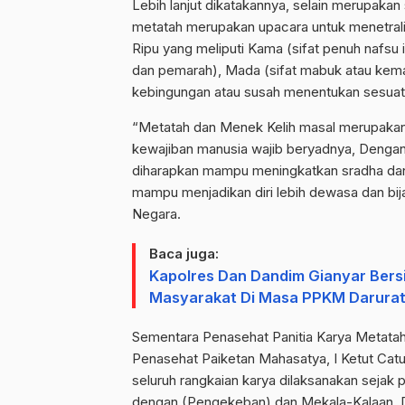
Lebih lanjut dikatakannya, selain merupaka
metatah merupakan upacara untuk menetralis
Ripu yang meliputi Kama (sifat penuh nafsu i
dan pemarah), Mada (sifat mabuk atau kemabu
kebingungan atau susah menentukan sesuat
“Metatah dan Menek Kelih masal merupakan
kewajiban manusia wajib beryadnya, Dengan 
diharapkan mampu meningkatkan sradha dan 
mampu menjadikan diri lebih dewasa dan bijak
Negara.
Baca juga:
Kapolres Dan Dandim Gianyar Bers
Masyarakat Di Masa PPKM Darurat
Sementara Penasehat Panitia Karya Metatah 
Penasehat Paiketan Mahasatya, I Ketut Ca
seluruh rangkaian karya dilaksanakan sejak
dengan (Pengekeban) dan Mekala-Kalaan. D