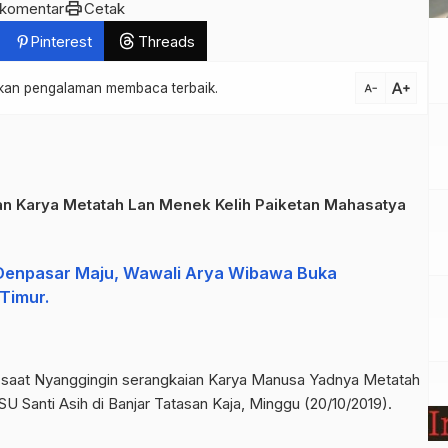
print
 komentar
Cetak
Pinterest
Threads
text_increase
atkan pengalaman membaca terbaik.
text_decrease
n Karya Metatah Lan Menek Kelih Paiketan Mahasatya
 Denpasar Maju, Wawali Arya Wibawa Buka
Timur.
a saat Nyanggingin serangkaian Karya Manusa Yadnya Metatah
U Santi Asih di Banjar Tatasan Kaja, Minggu (20/10/2019).