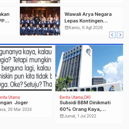
Untuk Bali , Taklukkan
Jawa Tengah Di Final
hkan
Wawali Arya Negara
Kejurnas 2026
PPAS
Lepas Kontingen
Kwarcab Denpasar
calendar_month
Kamis, 6 Agt 2026
ari
Menuju Jambore
Nasional XII Tahun
2026.
erita Utama
Berita Utama
DKI
ngan Joger
Subsidi BBM Dinikmati
60% Orang Kaya,
asa, 26 Mar 2024
Pertamina Upayakan
calendar_month
Jumat, 1 Jul 2022
Mekanisme Pendaftaran