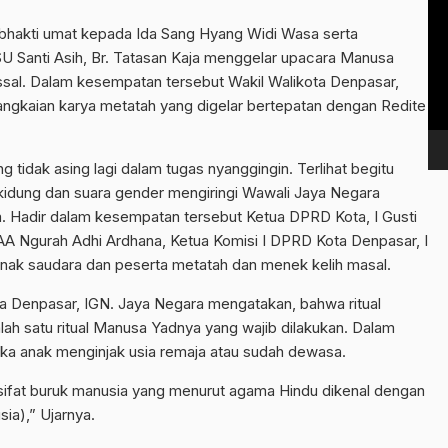
Vi
bhakti umat kepada Ida Sang Hyang Widi Wasa serta
Pl
 Santi Asih, Br. Tatasan Kaja menggelar upacara Manusa
sal. Dalam kesempatan tersebut Wakil Walikota Denpasar,
ngkaian karya metatah yang digelar bertepatan dengan Redite
tidak asing lagi dalam tugas nyanggingin. Terlihat begitu
kidung dan suara gender mengiringi Wawali Jaya Negara
 Hadir dalam kesempatan tersebut Ketua DPRD Kota, I Gusti
AA Ngurah Adhi Ardhana, Ketua Komisi I DPRD Kota Denpasar, I
anak saudara dan peserta metatah dan menek kelih masal.
ta Denpasar, IGN. Jaya Negara mengatakan, bahwa ritual
h satu ritual Manusa Yadnya yang wajib dilakukan. Dalam
ka anak menginjak usia remaja atau sudah dewasa.
6 sifat buruk manusia yang menurut agama Hindu dikenal dengan
sia),” Ujarnya.