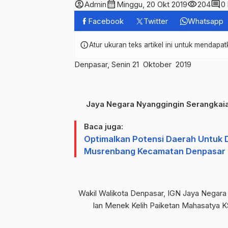
account_circle
calendar_month
visibility
comment
Admin
Minggu, 20 Okt 2019
204
0
Facebook
Twitter
Whatsapp
info
Atur ukuran teks artikel ini untuk mendap
Denpasar, Senin 21 Oktober 2019
Jaya Negara Nyanggingin Serangkaia
Baca juga:
Optimalkan Potensi Daerah Untuk
Musrenbang Kecamatan Denpasar 
Wakil Walikota Denpasar, IGN Jaya Negar
lan Menek Kelih Paiketan Mahasatya KS