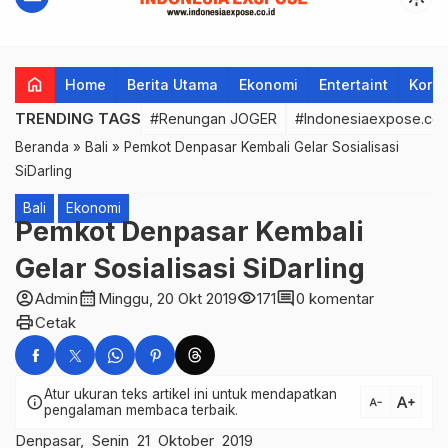
home
Home
Berita Utama
Ekonomi
Entertaint
Korup
TRENDING TAGS
#Renungan JOGER
#Indonesiaexpose.co.
Beranda
»
Bali
»
Pemkot Denpasar Kembali Gelar Sosialisasi
SiDarling
Bali
Ekonomi
Pemkot Denpasar Kembali
Gelar Sosialisasi SiDarling
account_circle
calendar_month
visibility
comment
Admin
Minggu, 20 Okt 2019
171
0 komentar
print
Cetak
Atur ukuran teks artikel ini untuk mendapatkan
text_increase
info
text_decrease
pengalaman membaca terbaik.
Denpasar, Senin 21 Oktober 2019