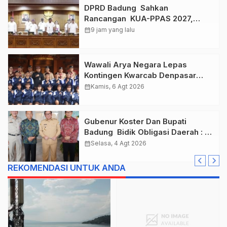
DPRD Badung Sahkan
Rancangan KUA-PPAS 2027,
Anggaran Tembus Lebih Dari
calendar_month
9 jam yang lalu
Rp. 11 Triliun
Wawali Arya Negara Lepas
Kontingen Kwarcab Denpasar
Menuju Jambore Nasional XII
calendar_month
Kamis, 6 Agt 2026
Tahun 2026.
Gubenur Koster Dan Bupati
Badung Bidik Obligasi Daerah :
Gaspol Bangun Infrastruktur
calendar_month
Selasa, 4 Agt 2026
REKOMENDASI UNTUK ANDA