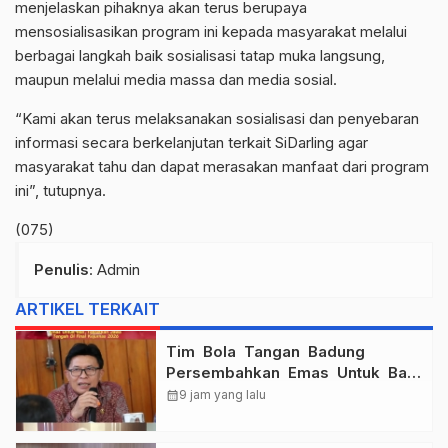
menjelaskan pihaknya akan terus berupaya
mensosialisasikan program ini kepada masyarakat melalui
berbagai langkah baik sosialisasi tatap muka langsung,
maupun melalui media massa dan media sosial.
“Kami akan terus melaksanakan sosialisasi dan penyebaran
informasi secara berkelanjutan terkait SiDarling agar
masyarakat tahu dan dapat merasakan manfaat dari program
ini”, tutupnya.
(075)
Penulis
: Admin
ARTIKEL TERKAIT
Tim Bola Tangan Badung
Persembahkan Emas Untuk Bali
, Taklukkan Jawa Tengah Di
calendar_month
9 jam yang lalu
Final Kejurnas 2026