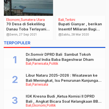
Ekonomi
Sumatera Utara
Bali
Terkini
70 Desa di Sekeliling
Bupati Gianyar , berikan
Danau Toba Terlayani
Insentif Miliaran Bagi
Jaringan 4G XL Axiata
Tenaga Medis dan
calendar_month
Senin, 27 Sep 2021
calendar_month
Sabtu, 28 Mar 2020
Paramedis Tiap
TERPOPULER
Bulan Untuk
penanganan covid- 19
Dr.Somvir DPRD Bali Sambut Tokoh
Spiritual India Baba Bageshwar Dham
Bali
Pariwisata
Politik
Libur Nataru 2025–2026 : Wisatawan ke
Bali Meningkat, Isu Penurunan Kunjungan
Bali
Pariwisata
Tidak Benar
IGK Kresna Budi ,Ketua Komisi II DPRD
Bali , Angkat Bicara Soal Kelangkaan BBM
Bali
Ekonomi
Politik
Bersubsidi Jenis Solar