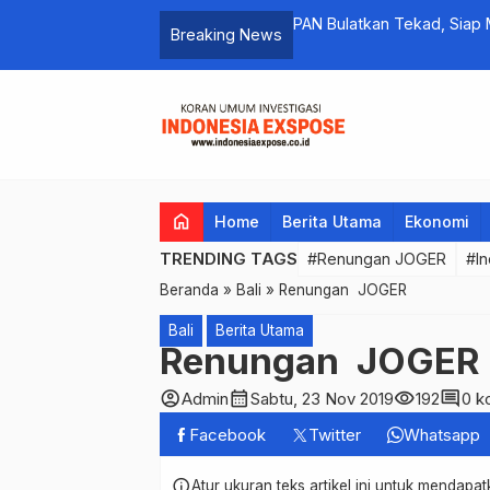
 Berlanjut, XL Axiata Perpanjang Lagi
PAN Bulatkan Tekad, Sia
Breaking News
home
Home
Berita Utama
Ekonomi
TRENDING TAGS
#Renungan JOGER
#In
Beranda
»
Bali
»
Renungan JOGER
Bali
Berita Utama
Renungan JOGER
account_circle
calendar_month
visibility
comment
Admin
Sabtu, 23 Nov 2019
192
0 k
Facebook
Twitter
Whatsapp
info
Atur ukuran teks artikel ini untuk mendap