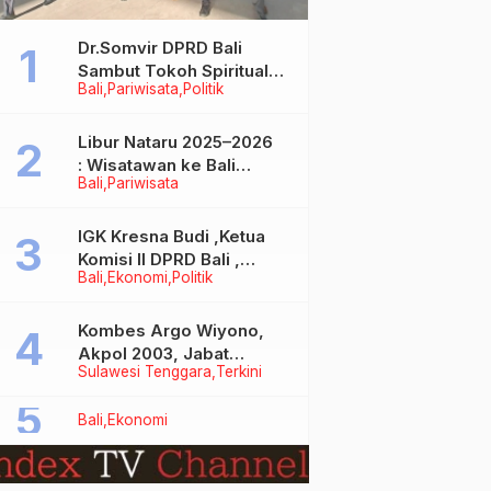
Dr.Somvir DPRD Bali
Sambut Tokoh Spiritual
Bali
Pariwisata
Politik
India Baba Bageshwar
Dham
Libur Nataru 2025–2026
: Wisatawan ke Bali
Bali
Pariwisata
Meningkat, Isu Penurunan
Kunjungan Tidak Benar
IGK Kresna Budi ,Ketua
Komisi II DPRD Bali ,
Bali
Ekonomi
Politik
Angkat Bicara Soal
Kelangkaan BBM
Bersubsidi Jenis Solar
Kombes Argo Wiyono,
Akpol 2003, Jabat
Sulawesi Tenggara
Terkini
Dirlantas Polda Sultra
Bali
Ekonomi