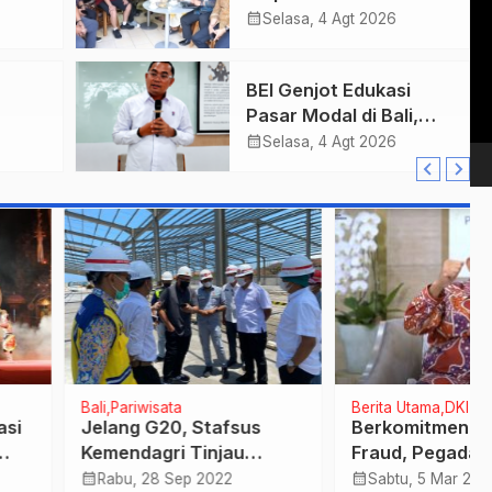
Vi
Wajah Pusat Kota,
calendar_month
Selasa, 4 Agt 2026
Pl
Gajah Mada Jadi Salah
Satu Kawasan
BEI Genjot Edukasi
Prioritas
Pasar Modal di Bali,
h Bea
Obligasi Daerah Dinilai
calendar_month
Selasa, 4 Agt 2026
an
Bisa Jadi Mesin
Percepatan
Pembangunan
ariwisata
Berita Utama
DKI
ng G20, Stafsus
Berkomitmen Cegah
ndagri Tinjau
Fraud, Pegadaian Raih
res Pembangunan
Indonesia Excellence
calendar_month
u, 28 Sep 2022
Sabtu, 5 Mar 2022