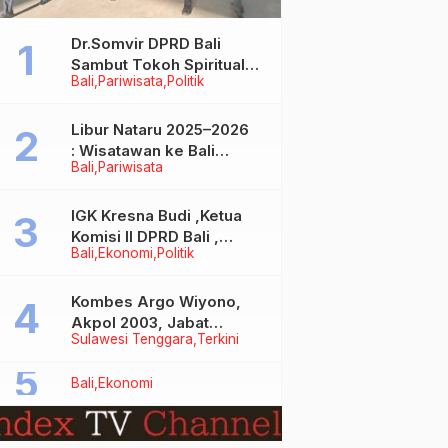
Dr.Somvir DPRD Bali
Sambut Tokoh Spiritual
Bali
Pariwisata
Politik
India Baba Bageshwar
Dham
Libur Nataru 2025–2026
: Wisatawan ke Bali
Bali
Pariwisata
Meningkat, Isu Penurunan
Kunjungan Tidak Benar
IGK Kresna Budi ,Ketua
Komisi II DPRD Bali ,
Bali
Ekonomi
Politik
Angkat Bicara Soal
Kelangkaan BBM
Bersubsidi Jenis Solar
Kombes Argo Wiyono,
Akpol 2003, Jabat
Sulawesi Tenggara
Terkini
Dirlantas Polda Sultra
Bali
Ekonomi