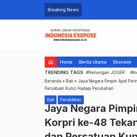
Luncurkan Tujuh Pecahan Uang Rupiah
Breaking News
home
Home
Berita Utama
Ekonomi
TRENDING TAGS
#Renungan JOGER
#In
Beranda
»
Bali
»
Jaya Negara Pimpin Apel Perin
Persatuan Kunci Hadapi Perubahan
Bali
Pendidikan
Jaya Negara Pimpi
Korpri ke-48 Tekan
dan Persatuan Kun