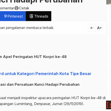
print
komentar
Cetak
Pinterest
Threads
text_increase
atkan pengalaman membaca terbaik.
text_decrease
n Apel Peringatan HUT Korpri ke-48
 untuk Kategori Pemerintah Kota Tipe Besar
ovasi dan Persatuan Kunci Hadapi Perubahan
aat menjadi inspektur upacara peringatan HUT Korpri ke-48 di
apangan Lumintang, Denpasar, Jumat (29/11/2019).