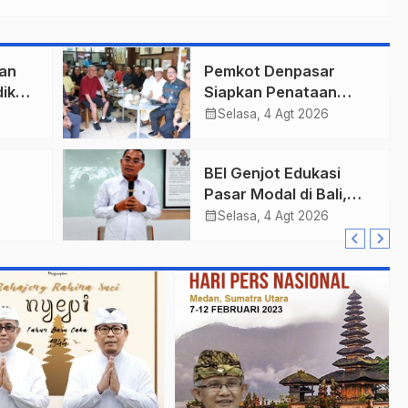
an
Pemkot Denpasar
ik
Siapkan Penataan
Wajah Pusat Kota,
calendar_month
Selasa, 4 Agt 2026
Gajah Mada Jadi Salah
Satu Kawasan
BEI Genjot Edukasi
Prioritas
Pasar Modal di Bali,
h Bea
Obligasi Daerah Dinilai
calendar_month
Selasa, 4 Agt 2026
an
Bisa Jadi Mesin
Percepatan
Pembangunan