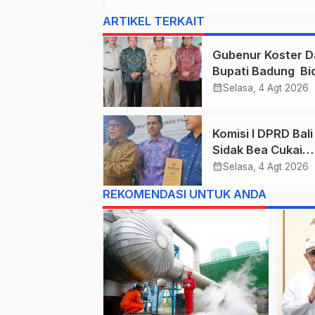
ARTIKEL TERKAIT
Gubenur Koster D
Bupati Badung Bid
Obligasi Daerah :
calendar_month
Selasa, 4 Agt 2026
Gaspol Bangun
Infrastruktur
Komisi I DPRD Bali
Sidak Bea Cukai
Ngurah Rai : Ane
calendar_month
Selasa, 4 Agt 2026
Cukai Tolak berik
REKOMENDASI UNTUK ANDA
List Data Barang
Sitaan