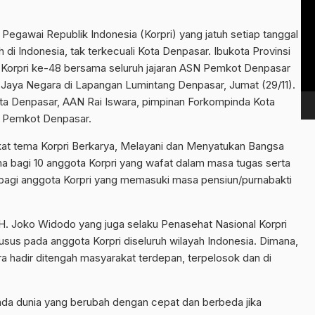
Vi
Pl
Pegawai Republik Indonesia (Korpri) yang jatuh setiap tanggal
 di Indonesia, tak terkecuali Kota Denpasar. Ibukota Provinsi
UT Korpri ke-48 bersama seluruh jajaran ASN Pemkot Denpasar
 Jaya Negara di Lapangan Lumintang Denpasar, Jumat (29/11).
ta Denpasar, AAN Rai Iswara, pimpinan Forkompinda Kota
n Pemkot Denpasar.
at tema Korpri Berkarya, Melayani dan Menyatukan Bangsa
ama bagi 10 anggota Korpri yang wafat dalam masa tugas serta
 bagi anggota Korpri yang memasuki masa pensiun/purnabakti
. H. Joko Widodo yang juga selaku Penasehat Nasional Korpri
sus pada anggota Korpri diseluruh wilayah Indonesia. Dimana,
 hadir ditengah masyarakat terdepan, terpelosok dan di
a pada dunia yang berubah dengan cepat dan berbeda jika