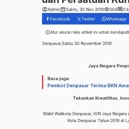
account_circle
calendar_month
visibility
comment
Admin
Sabtu, 30 Nov 2019
204
0 
Facebook
Twitter
Whatsapp
info
Atur ukuran teks artikel ini untuk mendap
Denpasar,Sabtu 30 November 2019
Jaya Negara Pimpi
Baca juga:
Pemkot Denpasar Terima BKN Award
Tekankan Kreatifitas, In
Wakil Walikota Denpasar, IGN Jaya Negara s
Kota Denpasar Tahun 2019 di L