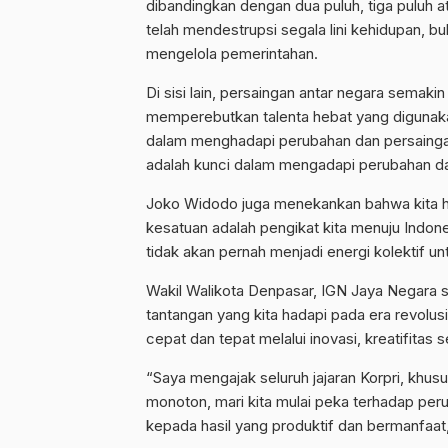
dibandingkan dengan dua puluh, tiga puluh ata
telah mendestrupsi segala lini kehidupan, b
mengelola pemerintahan.
Di sisi lain, persaingan antar negara semaki
memperebutkan talenta hebat yang digunaka
dalam menghadapi perubahan dan persaingan.
adalah kunci dalam mengadapi perubahan da
Joko Widodo juga menekankan bahwa kita h
kesatuan adalah pengikat kita menuju Indon
tidak akan pernah menjadi energi kolektif 
Wakil Walikota Denpasar, IGN Jaya Negara
tantangan yang kita hadapi pada era revolusi i
cepat dan tepat melalui inovasi, kreatifitas 
“Saya mengajak seluruh jajaran Korpri, khus
monoton, mari kita mulai peka terhadap peru
kepada hasil yang produktif dan bermanfaat,