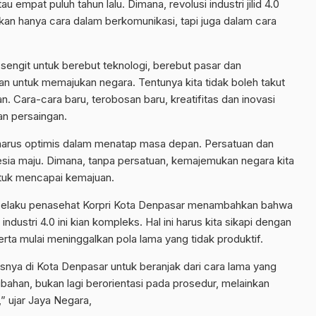
u empat puluh tahun lalu. Dimana, revolusi industri jilid 4.0
ukan hanya cara dalam berkomunikasi, tapi juga dalam cara
n sengit untuk berebut teknologi, berebut pasar dan
n untuk memajukan negara. Tentunya kita tidak boleh takut
 Cara-cara baru, terobosan baru, kreatifitas dan inovasi
n persaingan.
arus optimis dalam menatap masa depan. Persatuan dan
esia maju. Dimana, tanpa persatuan, kemajemukan negara kita
untuk mencapai kemajuan.
 selaku penasehat Korpri Kota Denpasar menambahkan bahwa
ndustri 4.0 ini kian kompleks. Hal ini harus kita sikapi dengan
serta mulai meninggalkan pola lama yang tidak produktif.
usnya di Kota Denpasar untuk beranjak dari cara lama yang
bahan, bukan lagi berorientasi pada prosedur, melainkan
” ujar Jaya Negara,