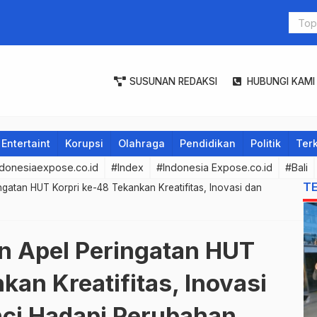
Konsisten T
Bali
SUSUNAN REDAKSI
HUBUNGI KAMI
Entertaint
Korupsi
Olahraga
Pendidikan
Politik
Terk
donesiaexpose.co.id
#Index
#Indonesia Expose.co.id
#Bali
T
gatan HUT Korpri ke-48 Tekankan Kreatifitas, Inovasi dan
n Apel Peringatan HUT
kan Kreatifitas, Inovasi
ci Hadapi Perubahan