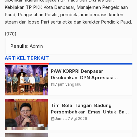
Kebijakan TP PKK Kota Denpasar, Manajemen Pengelolaan
Paud, Pengasuhan Positif, pembelajaran berbasis konten
steam dan loose Part serta etika dan karakter Pendidik Paud.
(070)
Penulis
: Admin
ARTIKEL TERKAIT
PAW KORPRI Denpasar
Dikukuhkan, DPN Apresiasi
“Sembagi Arutala” untuk Lindungi
calendar_month
7 jam yang lalu
Pekerja Rentan
Tim Bola Tangan Badung
Persembahkan Emas Untuk Bali
, Taklukkan Jawa Tengah Di
calendar_month
Jumat, 7 Agt 2026
Final Kejurnas 2026