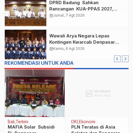
DPRD Badung Sahkan
Rancangan KUA-PPAS 2027,
Anggaran Tembus Lebih Dari
calendar_month
Jumat, 7 Agt 2026
Rp. 11 Triliun
Wawali Arya Negara Lepas
Kontingen Kwarcab Denpasar
Menuju Jambore Nasional XII
calendar_month
Kamis, 6 Agt 2026
Tahun 2026.
REKOMENDASI UNTUK ANDA
Bali
Terkini
DKI
Ekonomi
MAFIA Solar Subsidi
PLN Teratas di Asia