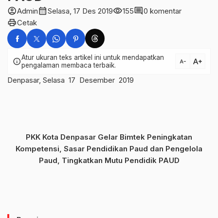
account_circle
calendar_month
visibility
comment
Admin
Selasa, 17 Des 2019
155
0 komentar
print
Cetak
Atur ukuran teks artikel ini untuk mendapatkan
text_increase
info
text_decrease
pengalaman membaca terbaik.
Denpasar, Selasa 17 Desember 2019
PKK Kota Denpasar Gelar Bimtek Peningkatan
Kompetensi, Sasar Pendidikan Paud dan Pengelola
Paud, Tingkatkan Mutu Pendidik PAUD