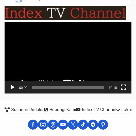
Video
Player
00:00
10:18
Susunan Redaksi
Hubungi Kami
Index TV Channel
Lokasi