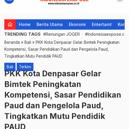
home
Home
Berita Utama
Ekonomi
Entertaint
Korup
TRENDING TAGS
#Renungan JOGER
#Indonesiaexpose.co.
Beranda
»
Bali
»
PKK Kota Denpasar Gelar Bimtek Peningkatan
Kompetensi, Sasar Pendidikan Paud dan Pengelola Paud,
Tingkatkan Mutu Pendidik PAUD
Bali
Terkini
PKK Kota Denpasar Gelar
Bimtek Peningkatan
Kompetensi, Sasar Pendidikan
Paud dan Pengelola Paud,
Tingkatkan Mutu Pendidik
PAUD