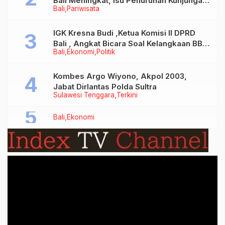
Bali Meningkat, Isu Penurunan Kunjungan
Bali
Pariwisata
Tidak Benar
IGK Kresna Budi ,Ketua Komisi II DPRD
Bali , Angkat Bicara Soal Kelangkaan BBM
Bali
Ekonomi
Politik
Bersubsidi Jenis Solar
Kombes Argo Wiyono, Akpol 2003,
Jabat Dirlantas Polda Sultra
Sulawesi Tenggara
Terkini
Bali
Ekonomi
Video
Player