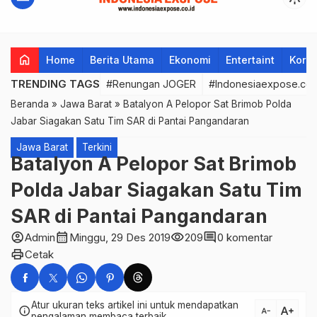
home
Home
Berita Utama
Ekonomi
Entertaint
Korup
TRENDING TAGS
#Renungan JOGER
#Indonesiaexpose.co.
Beranda
»
Jawa Barat
»
Batalyon A Pelopor Sat Brimob Polda
Jabar Siagakan Satu Tim SAR di Pantai Pangandaran
Jawa Barat
Terkini
Batalyon A Pelopor Sat Brimob
Polda Jabar Siagakan Satu Tim
SAR di Pantai Pangandaran
account_circle
calendar_month
visibility
comment
Admin
Minggu, 29 Des 2019
209
0 komentar
print
Cetak
Atur ukuran teks artikel ini untuk mendapatkan
text_increase
info
text_decrease
pengalaman membaca terbaik.