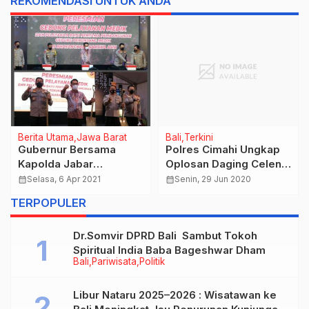
REKOMENDASI UNTUK ANDA
Berita Utama
Jawa Barat
Bali
Terkini
Gubernur Bersama
Polres Cimahi Ungkap
Kapolda Jabar
Oplosan Daging Celeng
Resmikan Gedung
Dijadikan Bakso
calendar_month
Selasa, 6 Apr 2021
calendar_month
Senin, 29 Jun 2020
Pelayanan Medik
TERPOPULER
Dr.Somvir DPRD Bali Sambut Tokoh
Spiritual India Baba Bageshwar Dham
Bali
Pariwisata
Politik
Libur Nataru 2025–2026 : Wisatawan ke