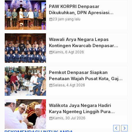
PAW KORPRI Denpasar
Dikukuhkan, DPN Apresiasi
“Sembagi Arutala” untuk Lindungi
calendar_month
23 jam yang lalu
Pekerja Rentan
Wawali Arya Negara Lepas
Kontingen Kwarcab Denpasar
Menuju Jambore Nasional XII
calendar_month
Kamis, 6 Agt 2026
Tahun 2026.
Pemkot Denpasar Siapkan
Penataan Wajah Pusat Kota, Gajah
Mada Jadi Salah Satu Kawasan
calendar_month
Selasa, 4 Agt 2026
Prioritas
Walikota Jaya Negara Hadiri
Karya Ngenteg Linggih Pura
Gunung Sari Desa Adat Peraupan
calendar_month
Kamis, 30 Jul 2026