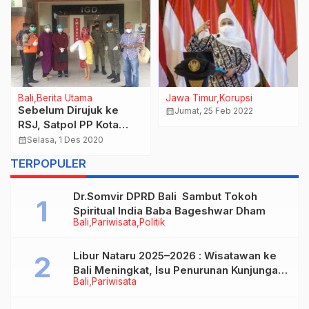
Bali
Berita Utama
Jawa Timur
Korupsi
Sebelum Dirujuk ke
calendar_month
Jumat, 25 Feb 2022
RSJ, Satpol PP Kota
Denpasar Rapid Test
calendar_month
Selasa, 1 Des 2020
ODGJ
TERPOPULER
Dr.Somvir DPRD Bali Sambut Tokoh
Spiritual India Baba Bageshwar Dham
Bali
Pariwisata
Politik
Libur Nataru 2025–2026 : Wisatawan ke
Bali Meningkat, Isu Penurunan Kunjungan
Bali
Pariwisata
Tidak Benar