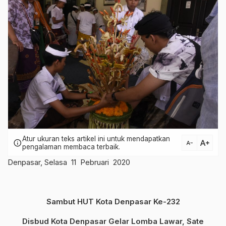
Atur ukuran teks artikel ini untuk mendapatkan
text_increase
info
text_decrease
pengalaman membaca terbaik.
Denpasar, Selasa 11 Pebruari 2020
Sambut HUT Kota Denpasar Ke-232
Disbud Kota Denpasar Gelar Lomba Lawar, Sate