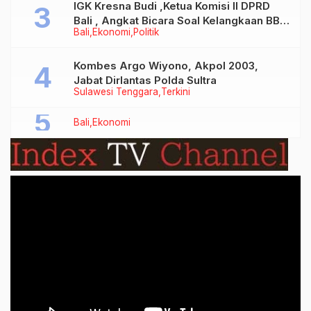
IGK Kresna Budi ,Ketua Komisi II DPRD
Bali , Angkat Bicara Soal Kelangkaan BBM
Bali
Ekonomi
Politik
Bersubsidi Jenis Solar
Kombes Argo Wiyono, Akpol 2003,
Jabat Dirlantas Polda Sultra
Sulawesi Tenggara
Terkini
Bali
Ekonomi
Video
Player