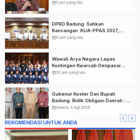
, Taklukkan Jawa Tengah Di
calendar_month
5 jam yang lalu
Final Kejurnas 2026
DPRD Badung Sahkan
Rancangan KUA-PPAS 2027,
Anggaran Tembus Lebih Dari
calendar_month
6 jam yang lalu
Rp. 11 Triliun
Wawali Arya Negara Lepas
Kontingen Kwarcab Denpasar
Menuju Jambore Nasional XII
calendar_month
20 jam yang lalu
Tahun 2026.
Gubenur Koster Dan Bupati
Badung Bidik Obligasi Daerah :
Gaspol Bangun Infrastruktur
calendar_month
Selasa, 4 Agt 2026
REKOMENDASI UNTUK ANDA