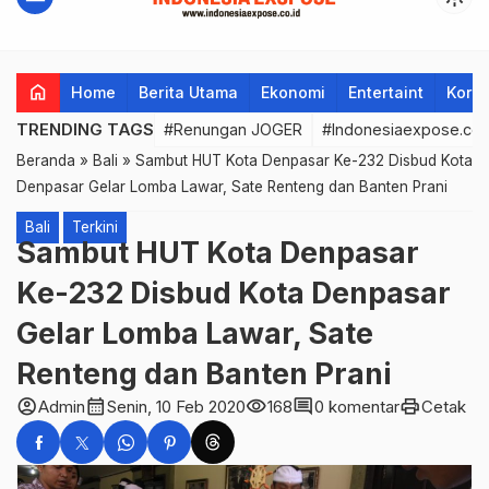
home
Home
Berita Utama
Ekonomi
Entertaint
Korup
TRENDING TAGS
#Renungan JOGER
#Indonesiaexpose.co.
Beranda
»
Bali
»
Sambut HUT Kota Denpasar Ke-232 Disbud Kota
Denpasar Gelar Lomba Lawar, Sate Renteng dan Banten Prani
Bali
Terkini
Sambut HUT Kota Denpasar
Ke-232 Disbud Kota Denpasar
Gelar Lomba Lawar, Sate
Renteng dan Banten Prani
account_circle
calendar_month
visibility
comment
print
Admin
Senin, 10 Feb 2020
168
0 komentar
Cetak