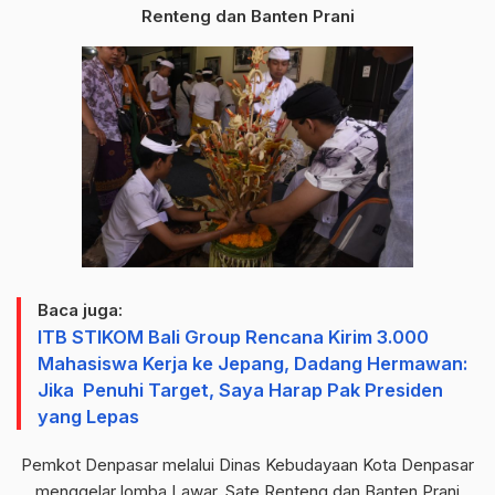
Renteng dan Banten Prani
Baca juga:
ITB STIKOM Bali Group Rencana Kirim 3.000
Mahasiswa Kerja ke Jepang, Dadang Hermawan:
Jika Penuhi Target, Saya Harap Pak Presiden
yang Lepas
Pemkot Denpasar melalui Dinas Kebudayaan Kota Denpasar
menggelar lomba Lawar, Sate Renteng dan Banten Prani