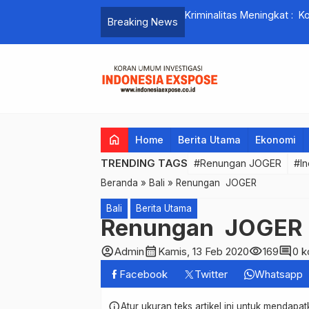
nggak Peningkatan Sinergitas”
Kriminalitas Meningkat : 
Breaking News
dan CCTV Diperkuat
home
Home
Berita Utama
Ekonomi
TRENDING TAGS
#Renungan JOGER
#In
Beranda
»
Bali
»
Renungan JOGER
Bali
Berita Utama
Renungan JOGER
account_circle
calendar_month
visibility
comment
Admin
Kamis, 13 Feb 2020
169
0 k
Facebook
Twitter
Whatsapp
info
Atur ukuran teks artikel ini untuk mendap