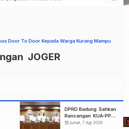
nsos Door To Door Kepada Warga Kurang Mampu
ungan JOGER
n
DPRD Badung Sahkan
Rancangan KUA-PPAS
mas
2027, Anggaran
calendar_month
Jumat, 7 Agt 2026