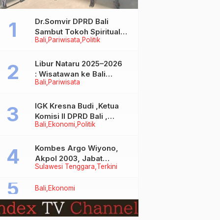
Dr.Somvir DPRD Bali
Sambut Tokoh Spiritual
Bali
Pariwisata
Politik
India Baba Bageshwar
Dham
Libur Nataru 2025–2026
: Wisatawan ke Bali
Bali
Pariwisata
Meningkat, Isu Penurunan
Kunjungan Tidak Benar
IGK Kresna Budi ,Ketua
Komisi II DPRD Bali ,
Bali
Ekonomi
Politik
Angkat Bicara Soal
Kelangkaan BBM
Bersubsidi Jenis Solar
Kombes Argo Wiyono,
Akpol 2003, Jabat
Sulawesi Tenggara
Terkini
Dirlantas Polda Sultra
Bali
Ekonomi