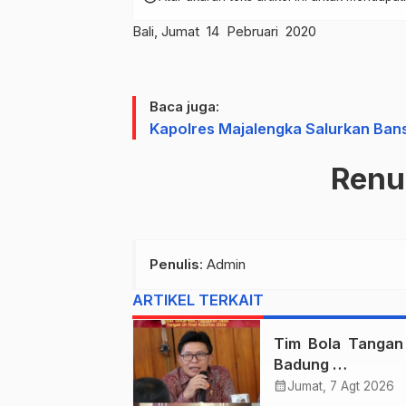
Bali, Jumat 14 Pebruari 2020
Baca juga:
Kapolres Majalengka Salurkan Ba
Ren
Penulis
: Admin
ARTIKEL TERKAIT
Tim Bola Tanga
Badung
Persembahkan E
calendar_month
Jumat, 7 Agt 2026