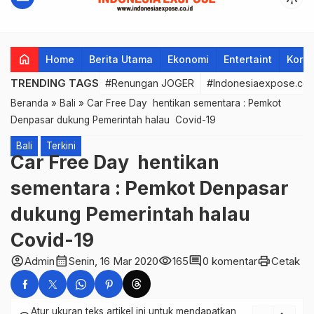
home
Home
Berita Utama
Ekonomi
Entertaint
Korup
TRENDING TAGS
#Renungan JOGER
#Indonesiaexpose.co.
Beranda
»
Bali
»
Car Free Day hentikan sementara : Pemkot
Denpasar dukung Pemerintah halau Covid-19
Bali
Terkini
Car Free Day hentikan
sementara : Pemkot Denpasar
dukung Pemerintah halau
Covid-19
account_circle
calendar_month
visibility
comment
print
Admin
Senin, 16 Mar 2020
165
0 komentar
Cetak
Atur ukuran teks artikel ini untuk mendapatkan