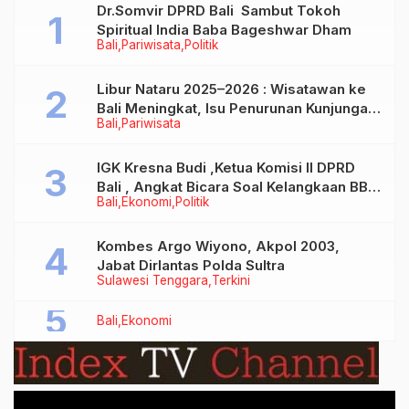
Dr.Somvir DPRD Bali Sambut Tokoh
Spiritual India Baba Bageshwar Dham
Bali
Pariwisata
Politik
Libur Nataru 2025–2026 : Wisatawan ke
Bali Meningkat, Isu Penurunan Kunjungan
Bali
Pariwisata
Tidak Benar
IGK Kresna Budi ,Ketua Komisi II DPRD
Bali , Angkat Bicara Soal Kelangkaan BBM
Bali
Ekonomi
Politik
Bersubsidi Jenis Solar
Kombes Argo Wiyono, Akpol 2003,
Jabat Dirlantas Polda Sultra
Sulawesi Tenggara
Terkini
Bali
Ekonomi
Video