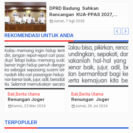
DPRD Badung Sahkan
Rancangan KUA-PPAS 2027,
Anggaran Tembus Lebih Dari
calendar_month
Jumat, 7 Agt 2026
Rp. 11 Triliun
REKOMENDASI UNTUK ANDA
Bali
Berita Utama
Bali
Berita Utama
Renungan Joger
Renungan Joger
calendar_month
Kamis, 23 Mei 2024
calendar_month
Jumat, 26 Jul 2024
TERPOPULER