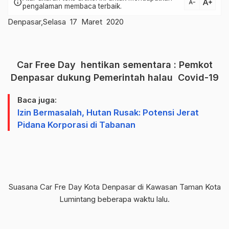
text_increase
info
text_decrease
pengalaman membaca terbaik.
Denpasar,Selasa 17 Maret 2020
Car Free Day hentikan sementara : Pemkot
Denpasar dukung Pemerintah halau Covid-19
Baca juga:
Izin Bermasalah, Hutan Rusak: Potensi Jerat
Pidana Korporasi di Tabanan
Suasana Car Fre Day Kota Denpasar di Kawasan Taman Kota
Lumintang beberapa waktu lalu.