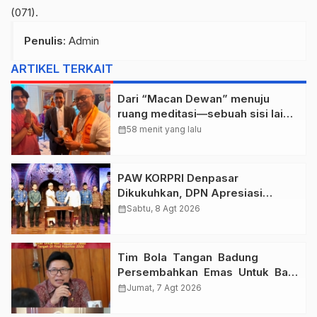
(071).
Penulis
: Admin
ARTIKEL TERKAIT
Dari “Macan Dewan” menuju
ruang meditasi—sebuah sisi lain I
Dewa Nyoman Rai Bertemu Baba
calendar_month
58 menit yang lalu
Bageshwar Dham.
PAW KORPRI Denpasar
Dikukuhkan, DPN Apresiasi
“Sembagi Arutala” untuk Lindungi
calendar_month
Sabtu, 8 Agt 2026
Pekerja Rentan
Tim Bola Tangan Badung
Persembahkan Emas Untuk Bali
, Taklukkan Jawa Tengah Di
calendar_month
Jumat, 7 Agt 2026
Final Kejurnas 2026