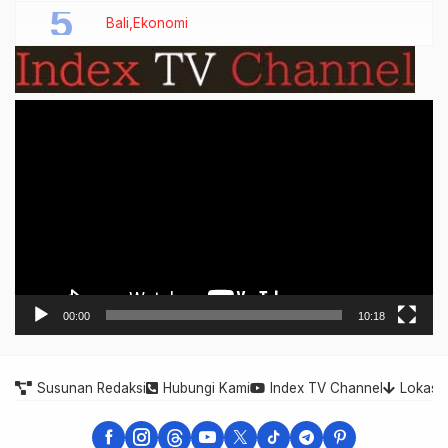
Bali
Ekonomi
Video
Player
00:00
10:18
Susunan Redaksi
Hubungi Kami
Index TV Channel
Lokasi