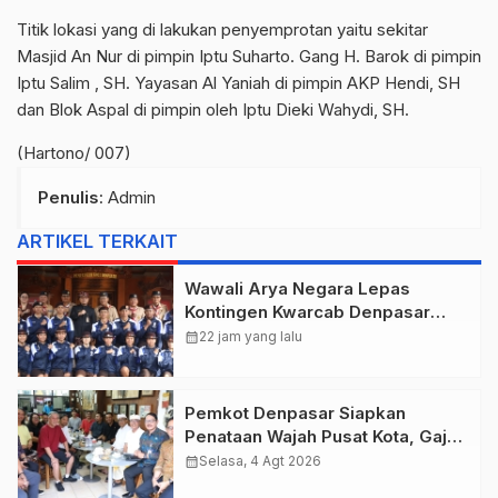
Titik lokasi yang di lakukan penyemprotan yaitu sekitar
Masjid An Nur di pimpin Iptu Suharto. Gang H. Barok di pimpin
Iptu Salim , SH. Yayasan Al Yaniah di pimpin AKP Hendi, SH
dan Blok Aspal di pimpin oleh Iptu Dieki Wahydi, SH.
(Hartono/ 007)
Penulis
: Admin
ARTIKEL TERKAIT
Wawali Arya Negara Lepas
Kontingen Kwarcab Denpasar
Menuju Jambore Nasional XII
calendar_month
22 jam yang lalu
Tahun 2026.
Pemkot Denpasar Siapkan
Penataan Wajah Pusat Kota, Gajah
Mada Jadi Salah Satu Kawasan
calendar_month
Selasa, 4 Agt 2026
Prioritas