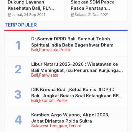
Dukung Layanan
Siapkan SDM Pasca
Kesehatan Bali, PLN
Pasca Penataan
Lakukan 20 Hari Nyala
Kawasan Pantai Sanur,
calendar_month
Jumat, 24 Sep 2021
calendar_month
Selasa, 21 Des 2021
Pelanggan Premium
Pemkot Denpasar Gelar
TERPOPULER
Sekolah Pedagang
Pantai Sanur
Dr.Somvir DPRD Bali Sambut Tokoh
Spiritual India Baba Bageshwar Dham
Bali
Pariwisata
Politik
Libur Nataru 2025–2026 : Wisatawan ke
Bali Meningkat, Isu Penurunan Kunjungan
Bali
Pariwisata
Tidak Benar
IGK Kresna Budi ,Ketua Komisi II DPRD
Bali , Angkat Bicara Soal Kelangkaan BBM
Bali
Ekonomi
Politik
Bersubsidi Jenis Solar
Kombes Argo Wiyono, Akpol 2003,
Jabat Dirlantas Polda Sultra
Sulawesi Tenggara
Terkini