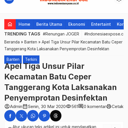
home
Home
Berita Utama
Ekonomi
Entertaint
Korup
TRENDING TAGS
#Renungan JOGER
#Indonesiaexpose.co.
Beranda
»
Banten
»
Apel Tiga Unsur Pilar Kecamatan Batu Ceper
Tanggerang Kota Laksanakan Penyemprotan Desinfektan
Banten
Terkini
Apel Tiga Unsur Pilar
Kecamatan Batu Ceper
Tanggerang Kota Laksanakan
Penyemprotan Desinfektan
account_circle
calendar_month
visibility
comment
print
Admin
Senin, 30 Mar 2020
561
0 komentar
Cetak
Atur ukuran teks artikel ini untuk mendapatkan