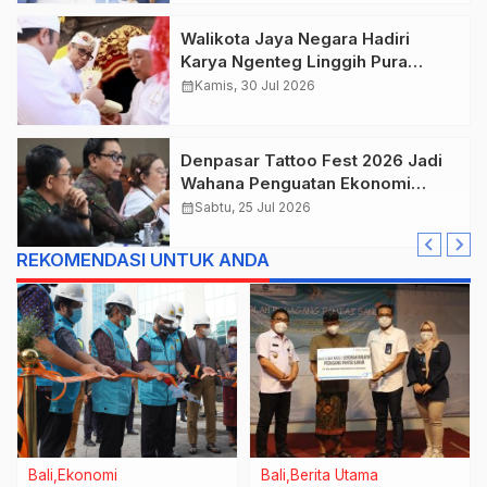
Walikota Jaya Negara Hadiri
Karya Ngenteg Linggih Pura
Gunung Sari Desa Adat Peraupan
calendar_month
Kamis, 30 Jul 2026
Denpasar Tattoo Fest 2026 Jadi
Wahana Penguatan Ekonomi
Kreatif Kota.
calendar_month
Sabtu, 25 Jul 2026
REKOMENDASI UNTUK ANDA
Bali
Ekonomi
Bali
Berita Utama