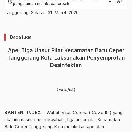
text_increase
info
text_decrease
pengalaman membaca terbaik.
Tanggerang, Selasa 31 Maret 2020
Baca juga:
Apel Tiga Unsur Pilar Kecamatan Batu Ceper
Tanggerang Kota Laksanakan Penyemprotan
Desinfektan
(Foto/ist)
BANTEN, INDEX
– Wabah Virus Corona ( Covid 19 ) yang
saat ini masih terus mewabah , tiga unsur pilar Kecamatan
Batu Ceper Tanggerang Kota melakukan apel dan