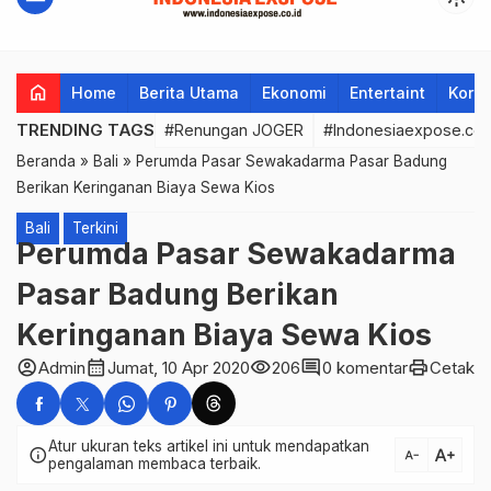
home
Home
Berita Utama
Ekonomi
Entertaint
Korup
TRENDING TAGS
#Renungan JOGER
#Indonesiaexpose.co.
Beranda
»
Bali
»
Perumda Pasar Sewakadarma Pasar Badung
Berikan Keringanan Biaya Sewa Kios
Bali
Terkini
Perumda Pasar Sewakadarma
Pasar Badung Berikan
Keringanan Biaya Sewa Kios
account_circle
calendar_month
visibility
comment
print
Admin
Jumat, 10 Apr 2020
206
0 komentar
Cetak
Atur ukuran teks artikel ini untuk mendapatkan
text_increase
info
text_decrease
pengalaman membaca terbaik.