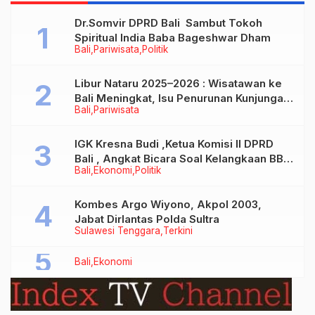
Strategis
Dr.Somvir DPRD Bali Sambut Tokoh
Spiritual India Baba Bageshwar Dham
Bali
Pariwisata
Politik
Libur Nataru 2025–2026 : Wisatawan ke
Bali Meningkat, Isu Penurunan Kunjungan
Bali
Pariwisata
Tidak Benar
IGK Kresna Budi ,Ketua Komisi II DPRD
Bali , Angkat Bicara Soal Kelangkaan BBM
Bali
Ekonomi
Politik
Bersubsidi Jenis Solar
Kombes Argo Wiyono, Akpol 2003,
Jabat Dirlantas Polda Sultra
Sulawesi Tenggara
Terkini
Bali
Ekonomi