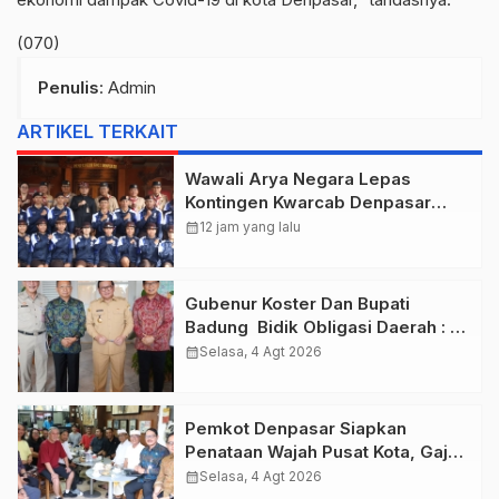
(070)
Penulis
: Admin
ARTIKEL TERKAIT
Wawali Arya Negara Lepas
Kontingen Kwarcab Denpasar
Menuju Jambore Nasional XII
calendar_month
12 jam yang lalu
Tahun 2026.
Gubenur Koster Dan Bupati
Badung Bidik Obligasi Daerah :
Gaspol Bangun Infrastruktur
calendar_month
Selasa, 4 Agt 2026
Pemkot Denpasar Siapkan
Penataan Wajah Pusat Kota, Gajah
Mada Jadi Salah Satu Kawasan
calendar_month
Selasa, 4 Agt 2026
Prioritas