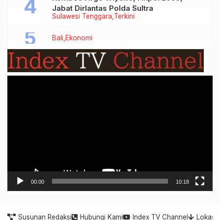
Jabat Dirlantas Polda Sultra
Sulawesi Tenggara
Terkini
Bali
Ekonomi
Video
Player
00:00
10:18
Susunan Redaksi
Hubungi Kami
Index TV Channel
Lokasi