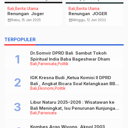
Bali
Berita Utama
Bali
Berita Utama
Renungan Joger
Renungan JOGER
calendar_month
Rabu, 15 Jan 2025
calendar_month
Minggu, 12 Jun 2022
TERPOPULER
Dr.Somvir DPRD Bali Sambut Tokoh
Spiritual India Baba Bageshwar Dham
Bali
Pariwisata
Politik
IGK Kresna Budi ,Ketua Komisi II DPRD
Bali , Angkat Bicara Soal Kelangkaan BBM
Bali
Ekonomi
Politik
Bersubsidi Jenis Solar
Libur Nataru 2025–2026 : Wisatawan ke
Bali Meningkat, Isu Penurunan Kunjungan
Bali
Pariwisata
Tidak Benar
Kombes Argo Wiyono, Akpol 2003,