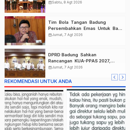
“Sembagi Arutala” untuk Lindungi
calendar_month
Sabtu, 8 Agt 2026
Pekerja Rentan
Tim Bola Tangan Badung
Persembahkan Emas Untuk Bali
, Taklukkan Jawa Tengah Di
calendar_month
Jumat, 7 Agt 2026
Final Kejurnas 2026
DPRD Badung Sahkan
Rancangan KUA-PPAS 2027,
Anggaran Tembus Lebih Dari
calendar_month
Jumat, 7 Agt 2026
Rp. 11 Triliun
REKOMENDASI UNTUK ANDA