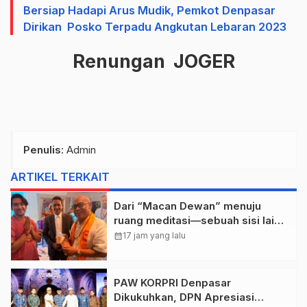
Bersiap Hadapi Arus Mudik, Pemkot Denpasar
Dirikan Posko Terpadu Angkutan Lebaran 2023
Renungan JOGER
Penulis
: Admin
ARTIKEL TERKAIT
Dari “Macan Dewan” menuju
ruang meditasi—sebuah sisi lain I
Dewa Nyoman Rai Bertemu Baba
calendar_month
17 jam yang lalu
Bageshwar Dham.
PAW KORPRI Denpasar
Dikukuhkan, DPN Apresiasi