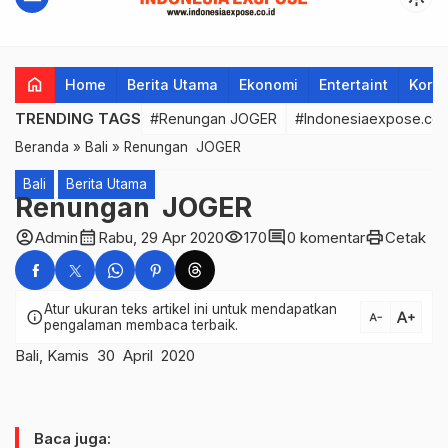
home
Home
Berita Utama
Ekonomi
Entertaint
Korup
TRENDING TAGS
#Renungan JOGER
#Indonesiaexpose.co.
Beranda
»
Bali
»
Renungan JOGER
Bali
Berita Utama
Renungan JOGER
account_circle
calendar_month
visibility
comment
print
Admin
Rabu, 29 Apr 2020
170
0 komentar
Cetak
Atur ukuran teks artikel ini untuk mendapatkan
text_increase
info
text_decrease
pengalaman membaca terbaik.
Bali, Kamis 30 April 2020
Baca juga: