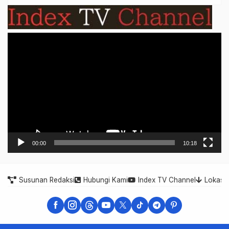
Video
Player
00:00
10:18
Susunan Redaksi
Hubungi Kami
Index TV Channel
Lokasi