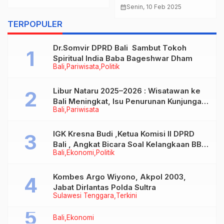
2026
calendar_month
Senin, 10 Feb 2025
TERPOPULER
Dr.Somvir DPRD Bali Sambut Tokoh
Spiritual India Baba Bageshwar Dham
Bali
Pariwisata
Politik
Libur Nataru 2025–2026 : Wisatawan ke
Bali Meningkat, Isu Penurunan Kunjungan
Bali
Pariwisata
Tidak Benar
IGK Kresna Budi ,Ketua Komisi II DPRD
Bali , Angkat Bicara Soal Kelangkaan BBM
Bali
Ekonomi
Politik
Bersubsidi Jenis Solar
Kombes Argo Wiyono, Akpol 2003,
Jabat Dirlantas Polda Sultra
Sulawesi Tenggara
Terkini
Bali
Ekonomi