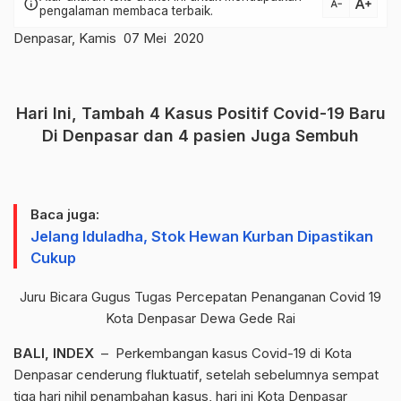
text_increase
info
text_decrease
pengalaman membaca terbaik.
Denpasar, Kamis 07 Mei 2020
Hari Ini, Tambah 4 Kasus Positif Covid-19 Baru
Di Denpasar dan 4 pasien Juga Sembuh
Baca juga:
Jelang Iduladha, Stok Hewan Kurban Dipastikan
Cukup
Juru Bicara Gugus Tugas Percepatan Penanganan Covid 19
Kota Denpasar Dewa Gede Rai
BALI, INDEX
– Perkembangan kasus Covid-19 di Kota
Denpasar cenderung fluktuatif, setelah sebelumnya sempat
tiga hari nihil penambahan kasus, hari ini Kota Denpasar