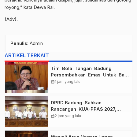
royong,” kata Dewa Rai.
(Adv).
Penulis
: Admin
ARTIKEL TERKAIT
Tim Bola Tangan Badung
Persembahkan Emas Untuk Bali
, Taklukkan Jawa Tengah Di
calendar_month
1 jam yang lalu
Final Kejurnas 2026
DPRD Badung Sahkan
Rancangan KUA-PPAS 2027,
Anggaran Tembus Lebih Dari
calendar_month
2 jam yang lalu
Rp. 11 Triliun
Wawali Arya Negara Lepas