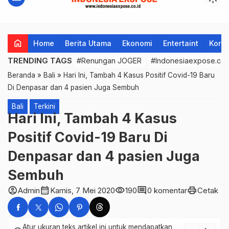
home
Home
Berita Utama
Ekonomi
Entertaint
Korup
TRENDING TAGS
#Renungan JOGER
#Indonesiaexpose.co.
Beranda
»
Bali
»
Hari Ini, Tambah 4 Kasus Positif Covid-19 Baru
Di Denpasar dan 4 pasien Juga Sembuh
Bali
Terkini
Hari Ini, Tambah 4 Kasus
Positif Covid-19 Baru Di
Denpasar dan 4 pasien Juga
Sembuh
account_circle
calendar_month
visibility
comment
print
Admin
Kamis, 7 Mei 2020
190
0 komentar
Cetak
Atur ukuran teks artikel ini untuk mendapatkan