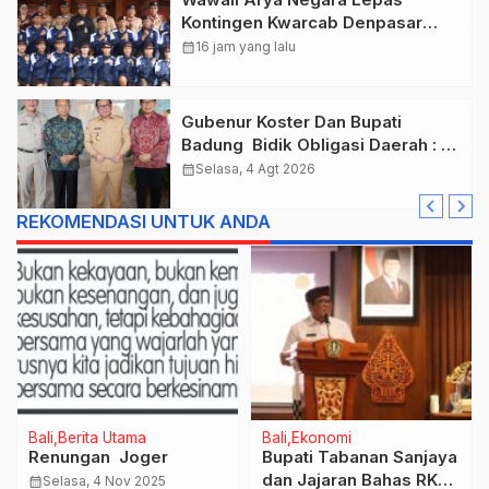
Kontingen Kwarcab Denpasar
Menuju Jambore Nasional XII
calendar_month
16 jam yang lalu
Tahun 2026.
Gubenur Koster Dan Bupati
Badung Bidik Obligasi Daerah :
Gaspol Bangun Infrastruktur
calendar_month
Selasa, 4 Agt 2026
REKOMENDASI UNTUK ANDA
Bali
Berita Utama
Bali
Ekonomi
Renungan Joger
Bupati Tabanan Sanjaya
dan Jajaran Bahas RKPD
calendar_month
Selasa, 4 Nov 2025