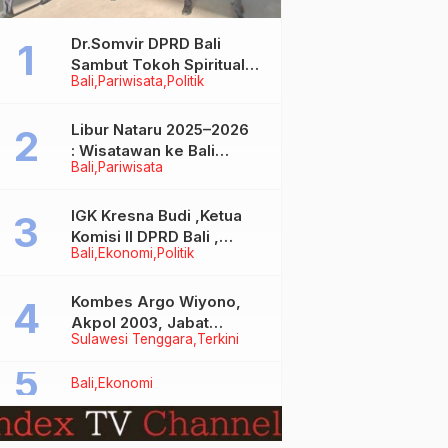
Dr.Somvir DPRD Bali
Sambut Tokoh Spiritual
Bali
Pariwisata
Politik
India Baba Bageshwar
Dham
Libur Nataru 2025–2026
: Wisatawan ke Bali
Bali
Pariwisata
Meningkat, Isu Penurunan
Kunjungan Tidak Benar
IGK Kresna Budi ,Ketua
Komisi II DPRD Bali ,
Bali
Ekonomi
Politik
Angkat Bicara Soal
Kelangkaan BBM
Bersubsidi Jenis Solar
Kombes Argo Wiyono,
Akpol 2003, Jabat
Sulawesi Tenggara
Terkini
Dirlantas Polda Sultra
Bali
Ekonomi