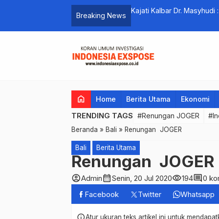
Kajati Kalbar Dr. Masyhudi 
Breaking News
Berkualitas
home
Home
Berita Utama
Ekonomi
TRENDING TAGS
#Renungan JOGER
#In
Beranda
»
Bali
»
Renungan JOGER
Bali
Berita Utama
Renungan JOGER
account_circle
calendar_month
visibility
comment
Admin
Senin, 20 Jul 2020
194
0 ko
Facebook
Twitter
Whatsapp
info
Atur ukuran teks artikel ini untuk mendap