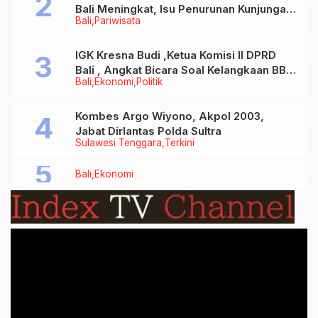
Bali Meningkat, Isu Penurunan Kunjungan
Bali
Pariwisata
Tidak Benar
IGK Kresna Budi ,Ketua Komisi II DPRD
Bali , Angkat Bicara Soal Kelangkaan BBM
Bali
Ekonomi
Politik
Bersubsidi Jenis Solar
Kombes Argo Wiyono, Akpol 2003,
Jabat Dirlantas Polda Sultra
Sulawesi Tenggara
Terkini
Bali
Ekonomi
Video
Player