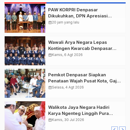
PAW KORPRI Denpasar
Dikukuhkan, DPN Apresiasi
“Sembagi Arutala” untuk Lindungi
calendar_month
20 jam yang lalu
Pekerja Rentan
Wawali Arya Negara Lepas
Kontingen Kwarcab Denpasar
Menuju Jambore Nasional XII
calendar_month
Kamis, 6 Agt 2026
Tahun 2026.
Pemkot Denpasar Siapkan
Penataan Wajah Pusat Kota, Gajah
Mada Jadi Salah Satu Kawasan
calendar_month
Selasa, 4 Agt 2026
Prioritas
Walikota Jaya Negara Hadiri
Karya Ngenteg Linggih Pura
Gunung Sari Desa Adat Peraupan
calendar_month
Kamis, 30 Jul 2026