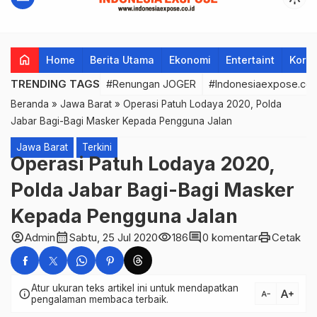
home
Home
Berita Utama
Ekonomi
Entertaint
Korup
TRENDING TAGS
#Renungan JOGER
#Indonesiaexpose.co.
Beranda
»
Jawa Barat
»
Operasi Patuh Lodaya 2020, Polda
Jabar Bagi-Bagi Masker Kepada Pengguna Jalan
Jawa Barat
Terkini
Operasi Patuh Lodaya 2020,
Polda Jabar Bagi-Bagi Masker
Kepada Pengguna Jalan
account_circle
calendar_month
visibility
comment
print
Admin
Sabtu, 25 Jul 2020
186
0 komentar
Cetak
Atur ukuran teks artikel ini untuk mendapatkan
text_increase
info
text_decrease
pengalaman membaca terbaik.