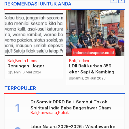
REKOMENDASI UNTUK ANDA
Bali
Berita Utama
Bali
Terkini
Renungan Joger
LDII Bali kurban 359
ekor Sapi & Kambing
calendar_month
Senin, 6 Mei 2024
calendar_month
Kamis, 29 Jun 2023
TERPOPULER
Dr.Somvir DPRD Bali Sambut Tokoh
Spiritual India Baba Bageshwar Dham
Bali
Pariwisata
Politik
Libur Nataru 2025–2026 : Wisatawan ke