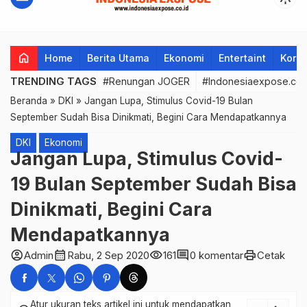
home
Home
Berita Utama
Ekonomi
Entertaint
Korup
TRENDING TAGS
#Renungan JOGER
#Indonesiaexpose.co.
Beranda
»
DKI
»
Jangan Lupa, Stimulus Covid-19 Bulan
September Sudah Bisa Dinikmati, Begini Cara Mendapatkannya
DKI
Ekonomi
Jangan Lupa, Stimulus Covid-
19 Bulan September Sudah Bisa
Dinikmati, Begini Cara
Mendapatkannya
account_circle
calendar_month
visibility
comment
print
Admin
Rabu, 2 Sep 2020
161
0 komentar
Cetak
Atur ukuran teks artikel ini untuk mendapatkan