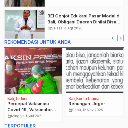
BEI Genjot Edukasi Pasar Modal di
Bali, Obligasi Daerah Dinilai Bisa
Jadi Mesin Percepatan
calendar_month
Selasa, 4 Agt 2026
Pembangunan
REKOMENDASI UNTUK ANDA
Bali
Terkini
Bali
Berita Utama
Percepat Vaksinasi
Renungan Joger
Covid-19, Vaksinator
calendar_month
Rabu, 12 Nov 2025
Polres Gianyar Jemput
calendar_month
Minggu, 11 Jul 2021
Bola Datangi Rumah
TERPOPULER
Warga.