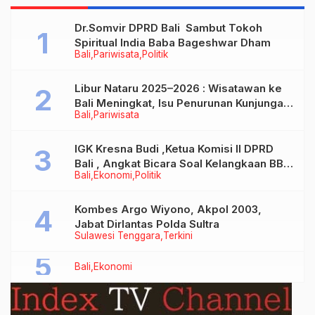
Dr.Somvir DPRD Bali Sambut Tokoh
Spiritual India Baba Bageshwar Dham
Bali
Pariwisata
Politik
Libur Nataru 2025–2026 : Wisatawan ke
Bali Meningkat, Isu Penurunan Kunjungan
Bali
Pariwisata
Tidak Benar
IGK Kresna Budi ,Ketua Komisi II DPRD
Bali , Angkat Bicara Soal Kelangkaan BBM
Bali
Ekonomi
Politik
Bersubsidi Jenis Solar
Kombes Argo Wiyono, Akpol 2003,
Jabat Dirlantas Polda Sultra
Sulawesi Tenggara
Terkini
Bali
Ekonomi