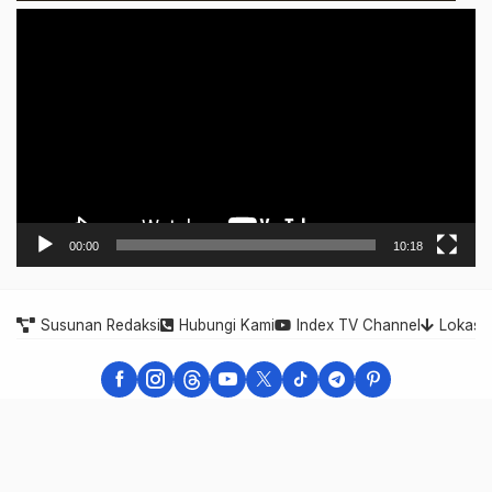
Video
Player
00:00
10:18
Susunan Redaksi
Hubungi Kami
Index TV Channel
Lokasi
Indonesia Expose - Berita Cepat, Akurat, dan Terpercaya
Indonesia Expose