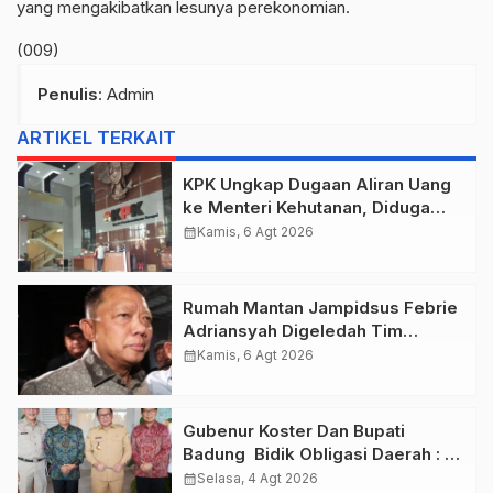
yang mengakibatkan lesunya perekonomian.
(009)
Penulis
: Admin
ARTIKEL TERKAIT
KPK Ungkap Dugaan Aliran Uang
ke Menteri Kehutanan, Diduga
Terkait Pelepasan Kawasan Hutan
calendar_month
Kamis, 6 Agt 2026
di Kuansing
Rumah Mantan Jampidsus Febrie
Adriansyah Digeledah Tim
Penyidik Kejaksaan Agung,
calendar_month
Kamis, 6 Agt 2026
Dokumen Dugaan TPPU Disita
Gubenur Koster Dan Bupati
Badung Bidik Obligasi Daerah :
Gaspol Bangun Infrastruktur
calendar_month
Selasa, 4 Agt 2026