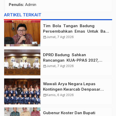
Penulis
: Admin
ARTIKEL TERKAIT
Tim Bola Tangan Badung
Persembahkan Emas Untuk Bali
, Taklukkan Jawa Tengah Di
calendar_month
Jumat, 7 Agt 2026
Final Kejurnas 2026
DPRD Badung Sahkan
Rancangan KUA-PPAS 2027,
Anggaran Tembus Lebih Dari
calendar_month
Jumat, 7 Agt 2026
Rp. 11 Triliun
Wawali Arya Negara Lepas
Kontingen Kwarcab Denpasar
Menuju Jambore Nasional XII
calendar_month
Kamis, 6 Agt 2026
Tahun 2026.
Gubenur Koster Dan Bupati