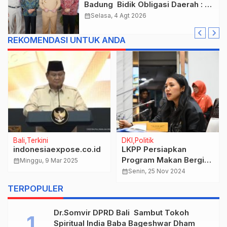
Badung Bidik Obligasi Daerah :
Gaspol Bangun Infrastruktur
calendar_month
Selasa, 4 Agt 2026
REKOMENDASI UNTUK ANDA
Bali
Terkini
DKI
Politik
indonesiaexpose.co.id
LKPP Persiapkan
Program Makan Bergizi
calendar_month
Minggu, 9 Mar 2025
Gratis, Pastikan
calendar_month
Senin, 25 Nov 2024
Keterlibatan UMKM dan
TERPOPULER
BUMDes
Dr.Somvir DPRD Bali Sambut Tokoh
Spiritual India Baba Bageshwar Dham