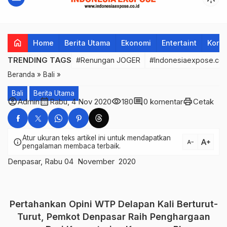
home
Home
Berita Utama
Ekonomi
Entertaint
Korup
TRENDING TAGS
#Renungan JOGER
#Indonesiaexpose.co.
Beranda
»
Bali
»
Bali
Berita Utama
account_circle
calendar_month
visibility
comment
print
Admin
Rabu, 4 Nov 2020
180
0 komentar
Cetak
Atur ukuran teks artikel ini untuk mendapatkan
text_increase
info
text_decrease
pengalaman membaca terbaik.
Denpasar, Rabu 04 November 2020
Pertahankan Opini WTP Delapan Kali Berturut-
Turut, Pemkot Denpasar Raih Penghargaan