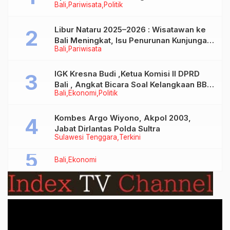
Bali
Pariwisata
Politik
Libur Nataru 2025–2026 : Wisatawan ke
Bali Meningkat, Isu Penurunan Kunjungan
Bali
Pariwisata
Tidak Benar
IGK Kresna Budi ,Ketua Komisi II DPRD
Bali , Angkat Bicara Soal Kelangkaan BBM
Bali
Ekonomi
Politik
Bersubsidi Jenis Solar
Kombes Argo Wiyono, Akpol 2003,
Jabat Dirlantas Polda Sultra
Sulawesi Tenggara
Terkini
Bali
Ekonomi
Video
Player