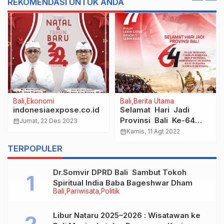
REKOMENDASI UNTUK ANDA
Bali
Ekonomi
Bali
Berita Utama
indonesiaexpose.co.id
Selamat Hari Jadi
Provinsi Bali Ke-64
calendar_month
Jumat, 22 Des 2023
Dan Dirgahayu
calendar_month
Kamis, 11 Agt 2022
Republik Indonesia Ke-
TERPOPULER
77
Dr.Somvir DPRD Bali Sambut Tokoh
Spiritual India Baba Bageshwar Dham
Bali
Pariwisata
Politik
Libur Nataru 2025–2026 : Wisatawan ke