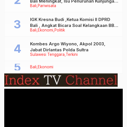
Bali Meningkat, Isu Penurunan Kunjungan
Bali
Pariwisata
Tidak Benar
IGK Kresna Budi ,Ketua Komisi II DPRD
Bali , Angkat Bicara Soal Kelangkaan BBM
Bali
Ekonomi
Politik
Bersubsidi Jenis Solar
Kombes Argo Wiyono, Akpol 2003,
Jabat Dirlantas Polda Sultra
Sulawesi Tenggara
Terkini
Bali
Ekonomi
Video
Player