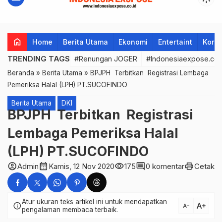
home
Home
Berita Utama
Ekonomi
Entertaint
Korup
TRENDING TAGS
#Renungan JOGER
#Indonesiaexpose.co.
Beranda
»
Berita Utama
»
BPJPH Terbitkan Registrasi Lembaga
Pemeriksa Halal (LPH) PT.SUCOFINDO
Berita Utama
DKI
BPJPH Terbitkan Registrasi
Lembaga Pemeriksa Halal
(LPH) PT.SUCOFINDO
account_circle
calendar_month
visibility
comment
print
Admin
Kamis, 12 Nov 2020
175
0 komentar
Cetak
Atur ukuran teks artikel ini untuk mendapatkan
text_increase
info
text_decrease
pengalaman membaca terbaik.