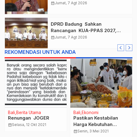
, Taklukkan Jawa Tengah Di
calendar_month
Jumat, 7 Agt 2026
Final Kejurnas 2026
DPRD Badung Sahkan
Rancangan KUA-PPAS 2027,
Anggaran Tembus Lebih Dari
calendar_month
Jumat, 7 Agt 2026
Rp. 11 Triliun
REKOMENDASI UNTUK ANDA
Bali
Berita Utama
Bali
Ekonomi
Renungan JOGER
Pastikan Kestabilan
Harga Kebutuhan
calendar_month
Selasa, 12 Okt 2021
Pokok.Disperindag Kota
calendar_month
Senin, 3 Mei 2021