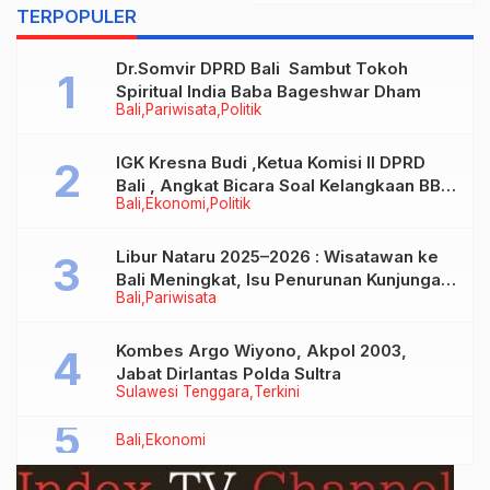
Denpasar Gelar
TERPOPULER
Pemantauan di Pasar
Phula Kerti
Dr.Somvir DPRD Bali Sambut Tokoh
Spiritual India Baba Bageshwar Dham
Bali
Pariwisata
Politik
IGK Kresna Budi ,Ketua Komisi II DPRD
Bali , Angkat Bicara Soal Kelangkaan BBM
Bali
Ekonomi
Politik
Bersubsidi Jenis Solar
Libur Nataru 2025–2026 : Wisatawan ke
Bali Meningkat, Isu Penurunan Kunjungan
Bali
Pariwisata
Tidak Benar
Kombes Argo Wiyono, Akpol 2003,
Jabat Dirlantas Polda Sultra
Sulawesi Tenggara
Terkini
Bali
Ekonomi