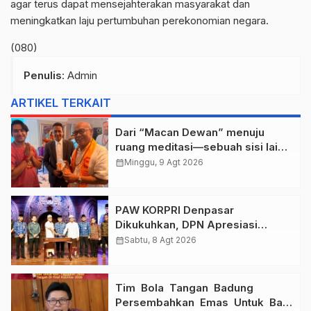
agar terus dapat mensejahterakan masyarakat dan
meningkatkan laju pertumbuhan perekonomian negara.
(080)
Penulis
: Admin
ARTIKEL TERKAIT
Dari “Macan Dewan” menuju
ruang meditasi—sebuah sisi lain I
Dewa Nyoman Rai Bertemu Baba
calendar_month
Minggu, 9 Agt 2026
Bageshwar Dham.
PAW KORPRI Denpasar
Dikukuhkan, DPN Apresiasi
“Sembagi Arutala” untuk Lindungi
calendar_month
Sabtu, 8 Agt 2026
Pekerja Rentan
Tim Bola Tangan Badung
Persembahkan Emas Untuk Bali