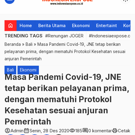
home
Home
Berita Utama
Ekonomi
Entertaint
Korup
TRENDING TAGS
#Renungan JOGER
#Indonesiaexpose.co.
Beranda
»
Bali
»
Masa Pandemi Covid-19, JNE tetap berikan
pelayanan prima, dengan mematuhi Protokol Kesehatan sesuai
anjuran Pemerintah
Bali
Ekonomi
Masa Pandemi Covid-19, JNE
tetap berikan pelayanan prima,
dengan mematuhi Protokol
Kesehatan sesuai anjuran
Pemerintah
account_circle
calendar_month
visibility
comment
print
Admin
Senin, 28 Des 2020
185
0 komentar
Cetak