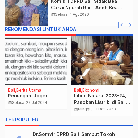
Komisi I DPRD Bali Sidak Bea
Cukai Ngurah Rai : Aneh Bea
Cukai Tolak berikan List Data
calendar_month
Selasa, 4 Agt 2026
Barang Sitaan
REKOMENDASI UNTUK ANDA
Bali
Berita Utama
Bali
Ekonomi
Renungan Joger
Libur Nataru 2023-24,
Pasokan Listrik di Bali
calendar_month
Selasa, 23 Jul 2024
Timur Aman
calendar_month
Minggu, 31 Des 2023
TERPOPULER
Dr.Somvir DPRD Bali Sambut Tokoh