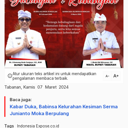
Atur ukuran teks artikel ini untuk mendapatkan
text_increase
info
text_decrease
pengalaman membaca terbaik.
Tabanan, Kamis 07 Maret 2024
Baca juga:
Kabar Duka, Babinsa Kelurahan Kesiman Serma
Junianto Moka Berpulang
Tags
Indonesia Expose.co.id