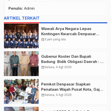
Penulis
: Admin
ARTIKEL TERKAIT
Wawali Arya Negara Lepas
Kontingen Kwarcab Denpasar
Menuju Jambore Nasional XII
calendar_month
3 jam yang lalu
Tahun 2026.
Gubenur Koster Dan Bupati
Badung Bidik Obligasi Daerah :
Gaspol Bangun Infrastruktur
calendar_month
Selasa, 4 Agt 2026
Pemkot Denpasar Siapkan
Penataan Wajah Pusat Kota, Gajah
Mada Jadi Salah Satu Kawasan
calendar_month
Selasa, 4 Agt 2026
Prioritas