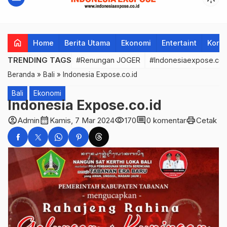
home
Home
Berita Utama
Ekonomi
Entertaint
Korup
TRENDING TAGS
#Renungan JOGER
#Indonesiaexpose.co.
Beranda
»
Bali
»
Indonesia Expose.co.id
Bali
Ekonomi
Indonesia Expose.co.id
account_circle
calendar_month
visibility
comment
print
Admin
Kamis, 7 Mar 2024
170
0 komentar
Cetak