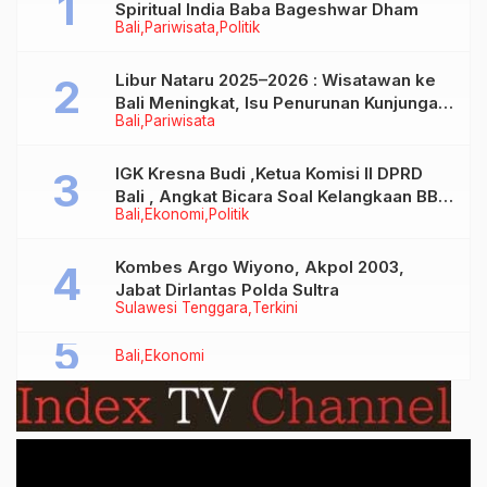
Spiritual India Baba Bageshwar Dham
Bali
Pariwisata
Politik
Libur Nataru 2025–2026 : Wisatawan ke
Bali Meningkat, Isu Penurunan Kunjungan
Bali
Pariwisata
Tidak Benar
IGK Kresna Budi ,Ketua Komisi II DPRD
Bali , Angkat Bicara Soal Kelangkaan BBM
Bali
Ekonomi
Politik
Bersubsidi Jenis Solar
Kombes Argo Wiyono, Akpol 2003,
Jabat Dirlantas Polda Sultra
Sulawesi Tenggara
Terkini
Bali
Ekonomi
Video
Player