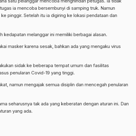
dimana satu pelanggar mencoba menghindari petugas. Ia tidak
etugas ia mencoba bersembunyi di samping truk. Namun
ke pinggir. Setelah itu ia digiring ke lokasi pendataan dan
kedapatan melanggar ini memiliki berbagai alasan.
akai masker karena sesak, bahkan ada yang mengaku virus
akukan sidak ke beberapa tempat umum dan fasilitas
us penularan Covid-19 yang tinggi.
akat, namun mengajak semua disiplin dan mencegah penularan
a seharusnya tak ada yang keberatan dengan aturan ini. Dan
aturan yang ada.