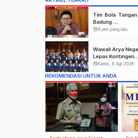
Tim Bola Tanga
Badung
Persembahkan E
calendar_month
9 jam yang lalu
Untuk Bali , Takl
Jawa Tengah Di 
Wawali Arya Nega
Kejurnas 2026
Lepas Kontingen
Kwarcab Denpasa
calendar_month
Kamis, 6 Agt 2026
Menuju Jambore
REKOMENDASI UNTUK ANDA
Nasional XII Tahu
2026.