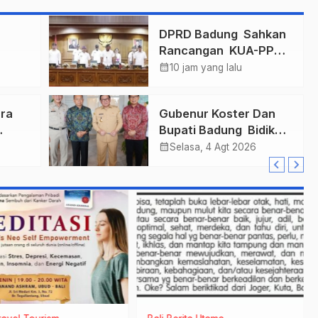
n
DPRD Badung Sahkan
Rancangan KUA-PPAS
mas
2027, Anggaran
calendar_month
10 jam yang lalu
ukkan
Tembus Lebih Dari
Final
Rp. 11 Triliun
ra
Gubenur Koster Dan
Bupati Badung Bidik
r
Obligasi Daerah :
calendar_month
Selasa, 4 Agt 2026
Gaspol Bangun
n
Infrastruktur