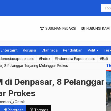
Benahi Kuta Jadi Ikon Wisata Dunia
Pemkot Tan
Sinergikan
Daerah
SUSUNAN REDAKSI
HUBUNGI KAMI
Entertaint
Korupsi
Olahraga
Pendidikan
Politik
Terk
donesiaexpose.co.id
#Index
#Indonesia Expose.co.id
#Bali
T
r, 8 Pelanggar Terjaring Melanggar Prokes
 di Denpasar, 8 Pelanggar
ar Prokes
print
entar
Cetak
Pinterest
Threads