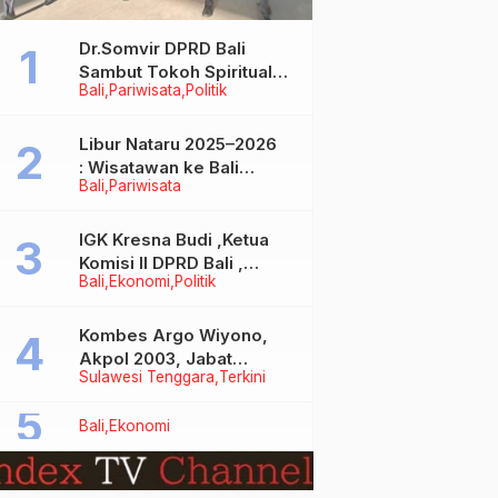
Dr.Somvir DPRD Bali
Sambut Tokoh Spiritual
Bali
Pariwisata
Politik
India Baba Bageshwar
Dham
Libur Nataru 2025–2026
: Wisatawan ke Bali
Bali
Pariwisata
Meningkat, Isu Penurunan
Kunjungan Tidak Benar
IGK Kresna Budi ,Ketua
Komisi II DPRD Bali ,
Bali
Ekonomi
Politik
Angkat Bicara Soal
Kelangkaan BBM
Bersubsidi Jenis Solar
Kombes Argo Wiyono,
Akpol 2003, Jabat
Sulawesi Tenggara
Terkini
Dirlantas Polda Sultra
Bali
Ekonomi