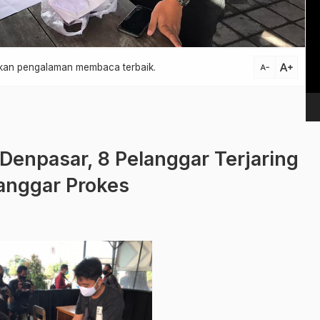
Vi
Pl
text_increase
atkan pengalaman membaca terbaik.
text_decrease
Denpasar, 8 Pelanggar Terjaring
anggar Prokes