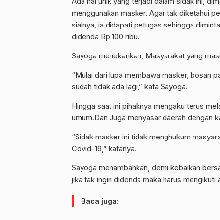
Ada hal unik yang terjadi dalam sidak ini, 
menggunakan masker. Agar tak diketahui p
sialnya, ia didapati petugas sehingga diminta 
didenda Rp 100 ribu.
Sayoga menekankan, Masyarakat yang masih 
“Mulai dari lupa membawa masker, bosan p
sudah tidak ada lagi,” kata Sayoga.
Hingga saat ini pihaknya mengaku terus mel
umum.Dan Juga menyasar daerah dengan kas
“Sidak masker ini tidak menghukum masyar
Covid-19,” katanya.
Sayoga menambahkan, demi kebaikan bersam
jika tak ingin didenda maka harus mengikuti 
Baca juga: