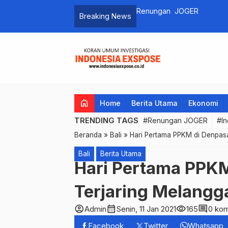
Bupati Adi Arnawa Gaspol 
Breaking News
home
Home
Berita Utama
Ekonomi
TRENDING TAGS
#Renungan JOGER
#In
Beranda
»
Bali
»
Hari Pertama PPKM di Denpasa
Bali
Berita Utama
Hari Pertama PPKM
Terjaring Melangg
account_circle
calendar_month
visibility
comment
Admin
Senin, 11 Jan 2021
165
0 kom
Facebook
Twitter
Whatsapp