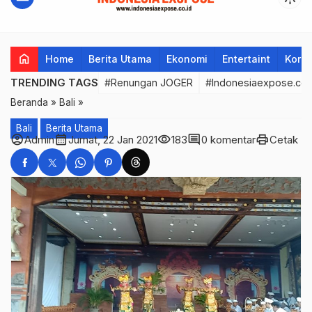
home
Home
Berita Utama
Ekonomi
Entertaint
Korup
TRENDING TAGS
#Renungan JOGER
#Indonesiaexpose.co.
Beranda
»
Bali
»
Bali
Berita Utama
account_circle
calendar_month
visibility
comment
print
Admin
Jumat, 22 Jan 2021
183
0 komentar
Cetak