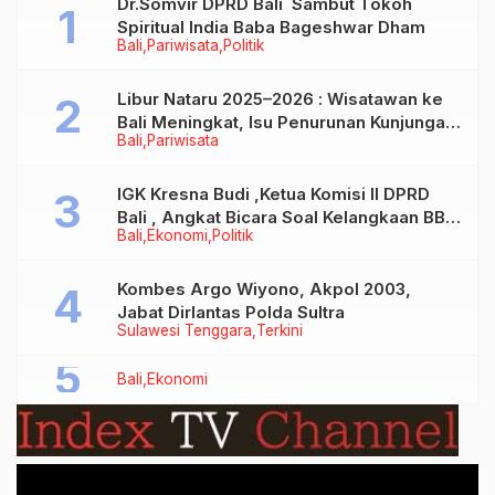
Dr.Somvir DPRD Bali Sambut Tokoh
Spiritual India Baba Bageshwar Dham
Bali
Pariwisata
Politik
Libur Nataru 2025–2026 : Wisatawan ke
Bali Meningkat, Isu Penurunan Kunjungan
Bali
Pariwisata
Tidak Benar
IGK Kresna Budi ,Ketua Komisi II DPRD
Bali , Angkat Bicara Soal Kelangkaan BBM
Bali
Ekonomi
Politik
Bersubsidi Jenis Solar
Kombes Argo Wiyono, Akpol 2003,
Jabat Dirlantas Polda Sultra
Sulawesi Tenggara
Terkini
Bali
Ekonomi
Video