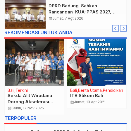
DPRD Badung Sahkan
Rancangan KUA-PPAS 2027,
Anggaran Tembus Lebih Dari
calendar_month
Jumat, 7 Agt 2026
Rp. 11 Triliun
REKOMENDASI UNTUK ANDA
Bali
Terkini
Bali
Berita Utama
Pendidikan
Sekda Alit Wiradana
ITB Stikom Bali
Dorong Akselerasi
calendar_month
Jumat, 13 Agt 2021
MCSP Area
calendar_month
Senin, 17 Nov 2025
Optimalisasi
TERPOPULER
Pendapatan Daerah.