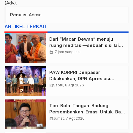
(Adv).
Penulis
: Admin
ARTIKEL TERKAIT
Dari “Macan Dewan” menuju
ruang meditasi—sebuah sisi lain I
Dewa Nyoman Rai Bertemu Baba
calendar_month
17 jam yang lalu
Bageshwar Dham.
PAW KORPRI Denpasar
Dikukuhkan, DPN Apresiasi
“Sembagi Arutala” untuk Lindungi
calendar_month
Sabtu, 8 Agt 2026
Pekerja Rentan
Tim Bola Tangan Badung
Persembahkan Emas Untuk Bali
, Taklukkan Jawa Tengah Di
calendar_month
Jumat, 7 Agt 2026
Final Kejurnas 2026