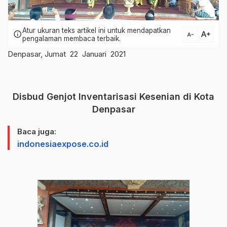
Atur ukuran teks artikel ini untuk mendapatkan
text_increase
info
text_decrease
pengalaman membaca terbaik.
Denpasar, Jumat 22 Januari 2021
Disbud Genjot Inventarisasi Kesenian di Kota
Denpasar
Baca juga:
indonesiaexpose.co.id